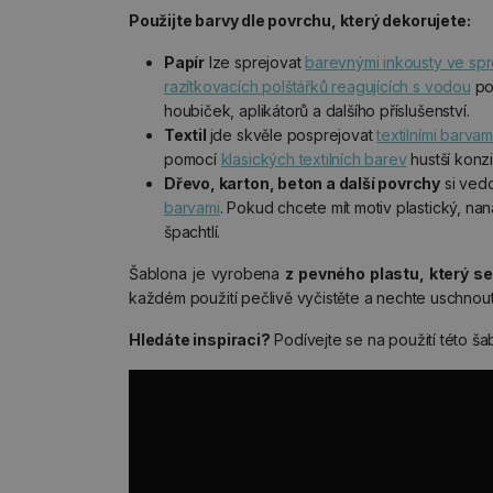
Použijte barvy dle povrchu, který dekorujete:
Papír
lze sprejovat
barevnými inkousty ve spre
razítkovacích polštářků reagujících s vodou
po
houbiček, aplikátorů a dalšího příslušenství.
Textil
jde skvěle posprejovat
textilními barvam
pomocí
klasických textilních barev
hustší konz
Dřevo, karton, beton a další povrchy
si ved
barvami
. Pokud chcete mít motiv plastický, nan
špachtlí.
Šablona je vyrobena
z pevného plastu, který s
každém použití pečlivě vyčistěte a nechte uschnout
Hledáte inspiraci?
Podívejte se na použití této ša