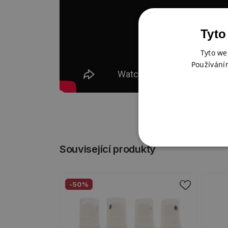
Tyto
Tyto we
Používání
Související produkty
-50%