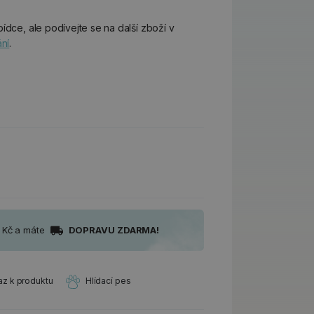
ídce, ale podívejte se na další zboží v
ání
.
0 Kč a máte
DOPRAVU ZDARMA!
az k produktu
Hlídací pes