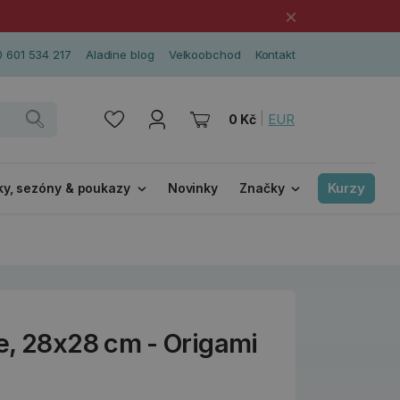
×
 601 534 217
Aladine blog
Velkoobchod
Kontakt
|
EUR
0 Kč
Kurzy
ky, sezóny & poukazy
Novinky
Značky
e, 28x28 cm - Origami