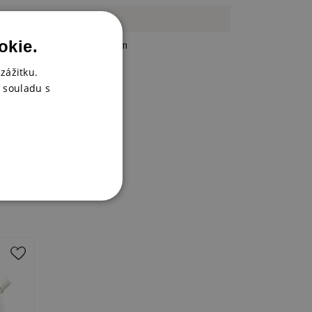
plast
okie.
28 x 28 cm
zážitku.
 souladu s