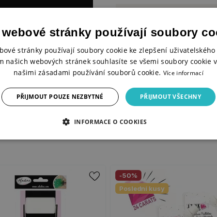
Materiál
 webové stránky používají soubory co
Velikost šablony
bové stránky používají soubory cookie ke zlepšení uživatelského 
m našich webových stránek souhlasíte se všemi soubory cookie v
našimi zásadami používání souborů cookie.
Více informací
PŘIJMOUT POUZE NEZBYTNÉ
PŘIJMOUT VŠECHNY
INFORMACE O COOKIES
-50%
Poslední kusy