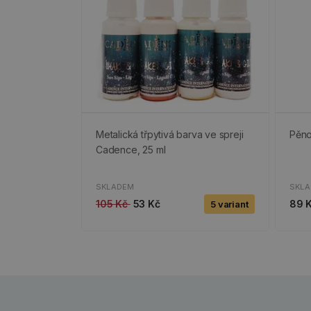
Metalická třpytivá barva ve spreji
Pěno
Cadence, 25 ml
SKLADEM
SKL
105 Kč
53 Kč
89 
5 variant