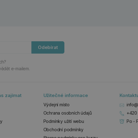
Odebírat
ách?
vědět e-mailem.
s zajímat
Užitečné informace
Kontakt
Výdejní místo
info@
Ochrana osobních údajů
+420 
zy
Podmínky užití webu
Po - 
Obchodní podmínky
Storno podmínky pro kurzy