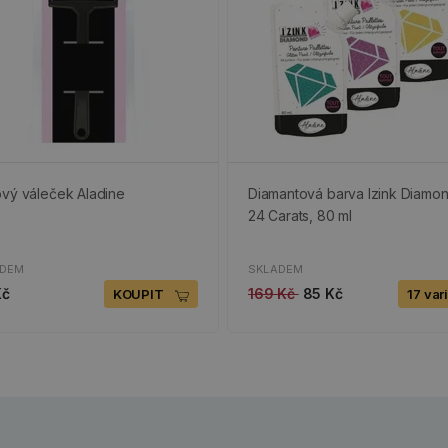
vý váleček Aladine
Diamantová barva Izink Diamo
24 Carats, 80 ml
ADEM
SKLADEM
Kč
169 Kč
85 Kč
KOUPIT
17 var