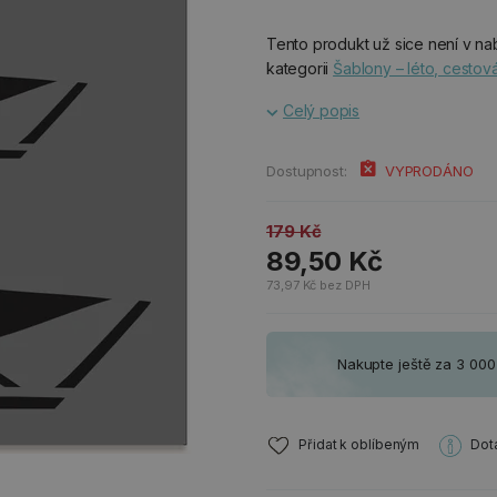
Tento produkt už sice není v nab
kategorii
Šablony – léto, cestov
Celý popis
Dostupnost:
VYPRODÁNO
179 Kč
89,50 Kč
73,97 Kč bez DPH
Nakupte ještě za 3 00
Přidat k oblíbeným
Dot