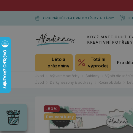
ORIGINÁLNÍ KREATIVNÍ POTŘEBY A DÁRKY
KU
KDYŽ MÁTE CHUŤ T
KREATIVNÍ POTŘEB
Léto a
Totální
Pro dět
prázdniny
výprodej
Úvod
Výtvarné potřeby
Šablony
Výběr dle roční
Úvod
Dárky, sezóny & poukazy
Roční období
Lét
Dárky
Wrendale
-50%
Designs
Poslední kusy
Chci si vybrat
Radost pro
každou
příležitost