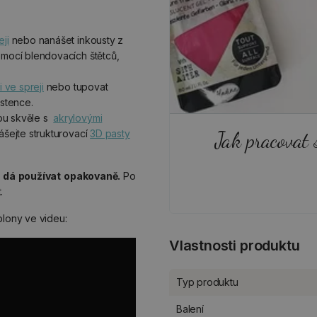
ji
nebo nanášet inkousty z
mocí blendovacích štětců,
i ve spreji
nebo tupovat
istence.
ou skvěle s
akrylovými
Jak pracovat 
ášejte strukturovací
3D pasty
e dá používat opakovaně.
Po
.
blony ve videu:
Vlastnosti produktu
Typ produktu
Balení