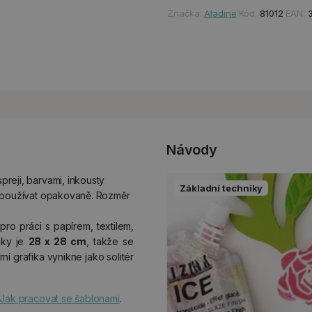
Značka:
Aladine
Kód:
81012
EAN:
Návody
spreji, barvami, inkousty
Základní techniky
Lze používat opakovaně. Rozměr
ro práci s papírem, textilem,
nky je
28 x 28 cm
, takže se
í grafika vynikne jako solitér
Jak pracovat se šablonami
.