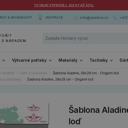
TOTÁLNÍ VÝPRODEJ. SLEVY AŽ 50%.
+420
info@aladine.cz
RZY & WORKSHOPY
INSPIRACE
VOŘIT
Y S NÁPADEM
i
Výtvarné potřeby
Materiály
Techniky
Dár
ch období
Léto a cestování
Šablona Aladine, 28x28 cm - Origami loď
o a prázdniny
Šablona Aladine, 28x28 cm - Origami loď
Šablona Aladin
loď