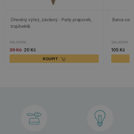
Dřevěný výřez, závěsný - Party praporek,
Barva svítí
trojúhelník
SKLADEM
SKLADEM
39 Kč
20 Kč
105 Kč
KOUPIT