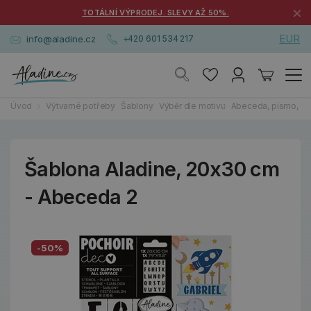
×
TOTÁLNÍ VÝPRODEJ. SLEVY AŽ 50%.
EUR
info@aladine.cz
+420 601 534 217
Úvod
Výtvarné potřeby
Šablony
Výběr dle motivu
Abeceda, písmo, náp
Šablona Aladine, 20x30 cm
- Abeceda 2
-50%