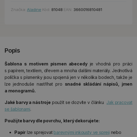
Značka:
Aladine
Kód:
81048
EAN:
3660016810481
Popis
Šablona
s motivem písmen abecedy
je vhodná pro práci
s papírem, textilem, dřevem a mnoha dalšími materiály. Jednotlivá
políčka s písmenky jsou spojená jen v několika bodech, takže je
lze jednoduše nastříhat pro
snadné skládání nápisů, jmen
a monogramů.
Jaké
barvy a nástroje
použít se dozvíte v článku
Jak pracovat
se šablonami
.
Použijte barvy dle povrchu, který dekorujete:
Papír
lze sprejovat
barevnými inkousty ve spreji
nebo