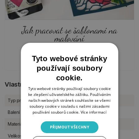
Jak pracovat se šablonami na
malování
5. 12. 2024
Tyto webové stránky
používají soubory
cookie.
Vlastnosti produktu
Tyto webové stránky používají soubory cookie
ke zlepšení uživatelského zážitku. Používáním
našich webových stránek souhlasíte se všemi
Typ produktu
Šablony
soubory cookie v souladu s našimi zásadami
používání souborů cookie.
Více informací
Balení
kus
Materiál
plast
PŘIJMOUT VŠECHNY
Velikost šablony
20 x 30 cm