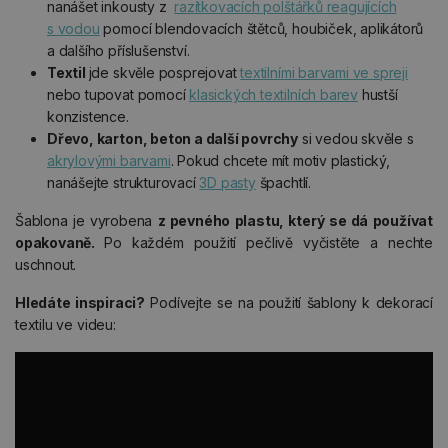
nanášet inkousty z
razítkovacích polštářků reagujících
s vodou
pomocí blendovacích štětců, houbiček, aplikátorů
a dalšího příslušenství.
Textil
jde skvěle posprejovat
textilními barvami ve spreji
nebo tupovat pomocí
klasických textilních barev
hustší
konzistence.
Dřevo, karton, beton a další povrchy
si vedou skvěle s
akrylovými barvami
. Pokud chcete mít motiv plastický,
nanášejte strukturovací
3D pasty
špachtlí.
Šablona je vyrobena
z pevného plastu, který se dá používat
opakovaně.
Po každém použití pečlivě vyčistěte a nechte
uschnout.
Hledáte inspiraci?
Podívejte se na použití šablony k dekorací
textilu ve videu: