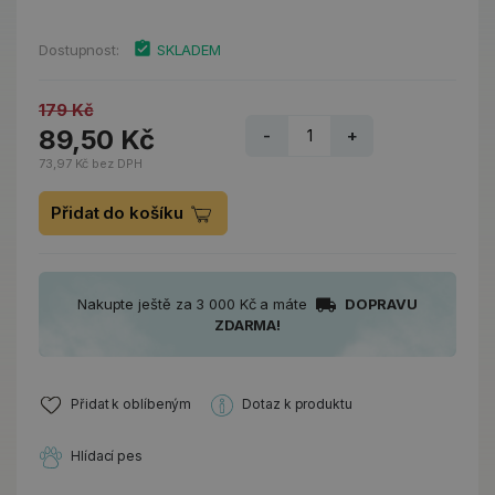
Dostupnost:
SKLADEM
179 Kč
89,50 Kč
-
+
73,97 Kč bez DPH
Přidat do košíku
Nakupte ještě za 3 000 Kč a máte
DOPRAVU
ZDARMA!
Přidat k oblíbeným
Dotaz k produktu
Hlídací pes