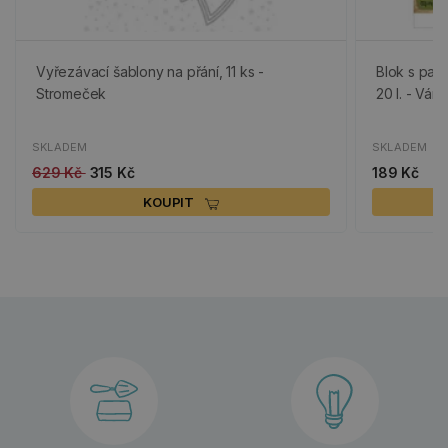
Vyřezávací šablony na přání, 11 ks -
Blok s papí
Stromeček
20 l. - Ván
SKLADEM
SKLADEM
629 Kč
315 Kč
189 Kč
KOUPIT