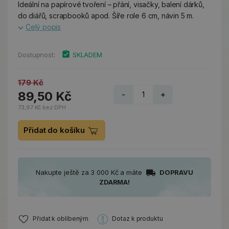
Ideální na papírové tvoření – přání, visačky, balení dárků,
do diářů, scrapbooků apod. Šíře role 6 cm, návin 5 m.
Celý popis
Dostupnost:
SKLADEM
179 Kč
89,50 Kč
-
+
73,97 Kč bez DPH
Přidat do košíku
Nakupte ještě za 3 000 Kč a máte
DOPRAVU
ZDARMA!
Přidat k oblíbeným
Dotaz k produktu