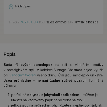
Hlídací pes
Značka:
Studio Light
Kód:
SL-ES-STIC46
EAN:
8713943162958
Popis
Sada fóliových samolepek
na roli s vánočními motivy
v nostalgickém stylu z kolekce Vintage Christmas najde využití
při
vánočním tvoření
všeho druhu. Čím jsou samolepky unikátní?
Jsou průhledné – nemají žádné rušivé pozadí!
To má 2
výhody:
perfektně
splynou s jakýmkoli podkladem
– můžete je
umístit i na vzorovaný papír nebo třeba na fotku
jelikož jsou na průhledné fólii, můžete si nejdřív poměřit, jak