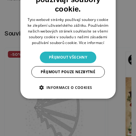
cookie.
Tyto webové stránky používají soubory cookie
ke zlepšení uživatelského zážitku. Používáním
našich webových stránek souhlasíte se všemi
Související produkty
soubory cookie v souladu s našimi zásadami
používání souborů cookie.
Více informací
-50%
PŘIJMOUT VŠECHNY
PŘIJMOUT POUZE NEZBYTNÉ
INFORMACE O COOKIES