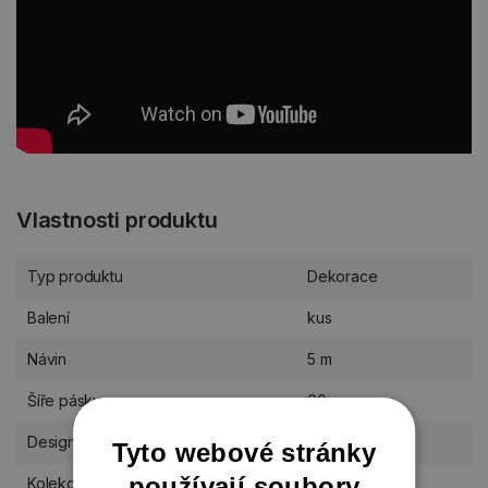
Vlastnosti produktu
Typ produktu
Dekorace
Balení
kus
Návin
5 m
Šíře pásky
60 mm
Designér
Studio Light
Tyto webové stránky
používají soubory
Kolekce Studio Light
Essentials