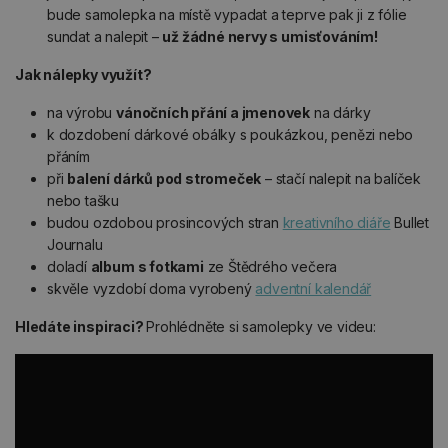
bude samolepka na místě vypadat a teprve pak ji z fólie
sundat a nalepit –
už žádné nervy s umisťováním!
Jak nálepky využít?
na výrobu
vánočních přání a jmenovek
na dárky
k dozdobení dárkové obálky s poukázkou, penězi nebo
přáním
při
balení dárků pod stromeček
– stačí nalepit na balíček
nebo tašku
budou ozdobou prosincových stran
kreativního diáře
Bullet
Journalu
doladí
album s fotkami
ze Štědrého večera
skvěle vyzdobí doma vyrobený
adventní kalendář
Hledáte inspiraci?
Prohlédněte si samolepky ve videu: