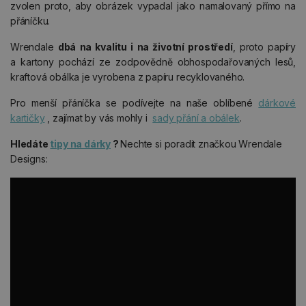
zvolen proto, aby obrázek vypadal jako namalovaný přímo na
přáníčku.
Wrendale
dbá na kvalitu i na životní prostředí
, proto papíry
a kartony pochází ze zodpovědně obhospodařovaných lesů,
kraftová obálka je vyrobena z papíru recyklovaného.
Pro menší přáníčka se podívejte na naše oblíbené
dárkové
kartičky
, zajímat by vás mohly i
sady přání a obálek
.
Hledáte
tipy na dárky
?
Nechte si poradit značkou Wrendale
Designs: