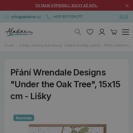
×
TOTÁLNÍ VÝPRODEJ. SLEVY AŽ 50%.
EUR
info@aladine.cz
+420 601 534 217
Úvod
Dárky, sezóny & poukazy
Dárkové tašky a přání
Přání a dárkové k
Přání Wrendale Designs
"Under the Oak Tree", 15x15
cm - Lišky
Novinka