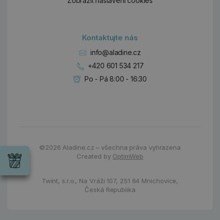
Zobrazit nastavení cookies
Kontaktujte nás
info@aladine.cz
+420 601 534 217
Po - Pá 8:00 - 16:30
Dárky
©2026
Aladine.cz – všechna práva vyhrazena
Wrendale
Created by
OptimWeb
Designs
Chci si vybrat
Radost pro
každou
Twint, s.r.o.,
Na Vráži 107
,
251 64 Mnichovice,
příležitost
Česká Republika