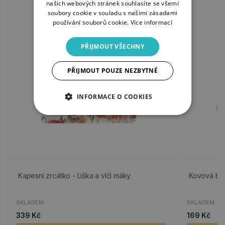
našich webových stránek souhlasíte se všemi
soubory cookie v souladu s našimi zásadami
používání souborů cookie.
Více informací
PŘIJMOUT VŠECHNY
PŘIJMOUT POUZE NEZBYTNÉ
INFORMACE O COOKIES
Kapesní zrcátko - Liška a vlčí máky
Kovová bro
SKLADEM
SKLADEM
339 Kč
169 Kč