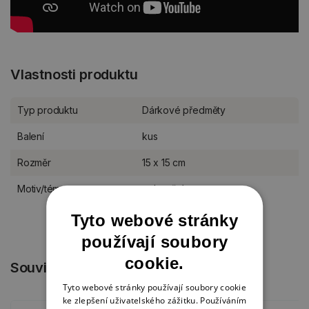
Vlastnosti produktu
Typ produktu
Dárkové předměty
Balení
kus
Rozměr
15 x 15 cm
Motiv/téma
celoroční
Tyto webové stránky
používají soubory
cookie.
Související produkty
Tyto webové stránky používají soubory cookie
ke zlepšení uživatelského zážitku. Používáním