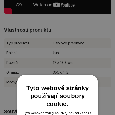
Vlastnosti produktu
Typ produktu
Dárkové předměty
Balení
kus
Rozměr
17 x 13,8 cm
Gramáž
350 g/m2
Motiv/téma
další příležitosti
Tyto webové stránky
používají soubory
cookie.
Související produkty
Tyto webové stránky používají soubory cookie