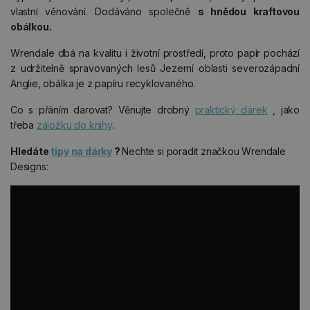
vlastní věnování. Dodáváno společně
s hnědou kraftovou
obálkou.
Wrendale dbá na kvalitu i životní prostředí, proto papír pochází
z udržitelně spravovaných lesů Jezerní oblasti severozápadní
Anglie, obálka je z papíru recyklovaného.
Co s přáním darovat? Věnujte drobný
praktický dárek
, jako
třeba
záložku do knihy
.
Hledáte
tipy na dárky
?
Nechte si poradit značkou Wrendale
Designs: