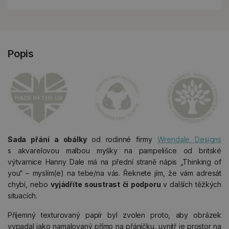
Popis
Sada přání a obálky
od rodinné firmy
Wrendale Designs
s akvarelovou malbou myšky na pampelišce od britské
výtvarnice Hanny Dale má na přední straně nápis „Thinking of
you“ – myslím(e) na tebe/na vás. Řeknete jím, že vám adresát
chybí, nebo
vyjádříte soustrast či podporu
v dalších těžkých
situacích.
Příjemný texturovaný papír byl zvolen proto, aby obrázek
vypadal jako namalovaný přímo na přáníčku, uvnitř je prostor na