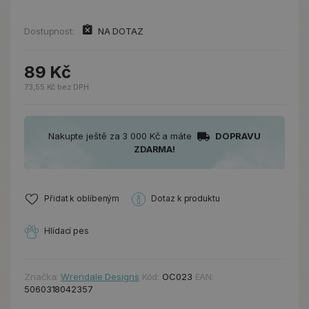
Dostupnost:
NA DOTAZ
89 Kč
73,55 Kč bez DPH
Nakupte ještě za 3 000 Kč a máte
DOPRAVU
ZDARMA!
Přidat k oblíbeným
Dotaz k produktu
Hlídací pes
Značka:
Wrendale Designs
Kód:
OC023
EAN:
5060318042357