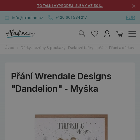
×
TOTÁLNÍ VÝPRODEJ. SLEVY AŽ 50%.
EUR
info@aladine.cz
+420 601 534 217
Úvod
Dárky, sezóny & poukazy
Dárkové tašky a přání
Přání a dárkové k
Přání Wrendale Designs
"Dandelion" - Myška