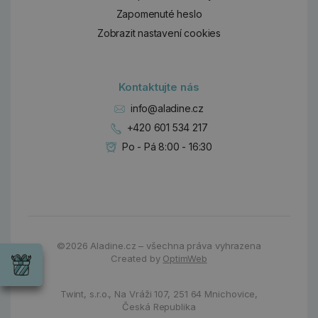
Zapomenuté heslo
Zobrazit nastavení cookies
Kontaktujte nás
info@aladine.cz
+420 601 534 217
Po - Pá 8:00 - 16:30
Dárky
©2026
Aladine.cz – všechna práva vyhrazena
Wrendale
Created by
OptimWeb
Designs
Chci si vybrat
Radost pro
každou
Twint, s.r.o.,
Na Vráži 107
,
251 64 Mnichovice,
příležitost
Česká Republika