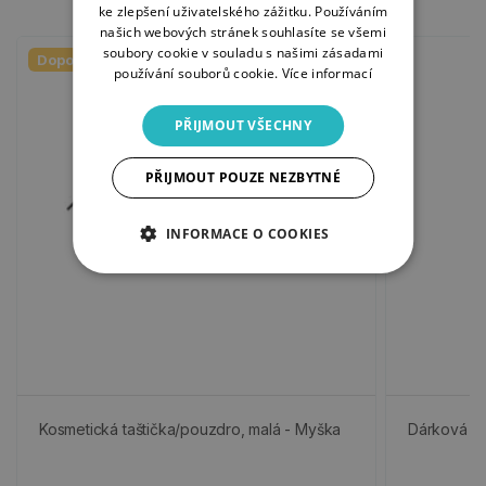
ke zlepšení uživatelského zážitku. Používáním
našich webových stránek souhlasíte se všemi
soubory cookie v souladu s našimi zásadami
Doporučujeme
používání souborů cookie.
Více informací
PŘIJMOUT VŠECHNY
PŘIJMOUT POUZE NEZBYTNÉ
INFORMACE O COOKIES
Kosmetická taštička/pouzdro, malá - Myška
Dárková ta