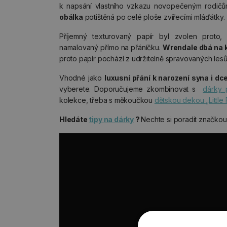
k napsání vlastního vzkazu novopečeným rodič
obálka
potištěná po celé ploše zvířecími mláďátky.
Příjemný texturovaný papír byl zvolen proto
namalovaný přímo na přáníčku.
Wrendale dbá na kv
proto papír pochází z udržitelně spravovaných lesů
Vhodné jako
luxusní přání k narození syna i dc
vyberete. Doporučujeme zkombinovat s
dárky 
kolekce, třeba s měkoučkou
dětskou dekou „Little 
Hledáte
tipy na dárky
?
Nechte si poradit značko