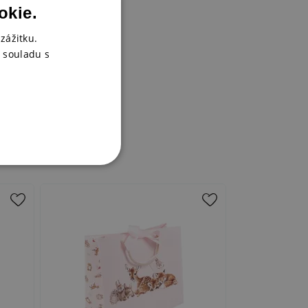
okie.
zážitku.
 souladu s