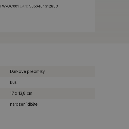
LTW-OC001
EAN:
5056464312833
Dárkové předměty
kus
17 x 13,8 cm
narození dítěte