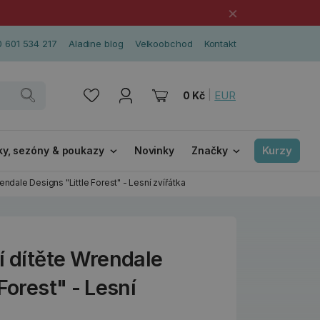
×
 601 534 217
Aladine blog
Velkoobchod
Kontakt
|
EUR
0 Kč
Kurzy
ky, sezóny & poukazy
Novinky
Značky
endale Designs "Little Forest" - Lesní zvířátka
í dítěte Wrendale
Forest" - Lesní