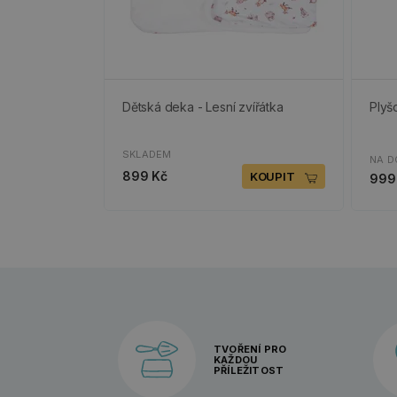
Dětská deka - Lesní zvířátka
Plyš
SKLADEM
NA D
899 Kč
KOUPIT
999
TVOŘENÍ PRO
KAŽDOU
PŘÍLEŽITOST