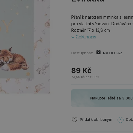
Přání k narození miminka s lesní
pro vlastní věnování. Dodáváno 
Rozměr 17 x 13,8 cm.
Celý popis
Dostupnost:
NA DOTAZ
89 Kč
73,55 Kč bez DPH
Nakupte ještě za 3 00
Přidat k oblíbeným
Dot