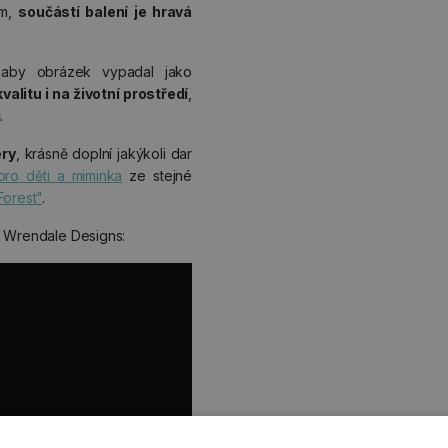
ům,
součástí balení je hravá
, aby obrázek vypadal jako
alitu i na životní prostředí
,
.
ery
, krásně doplní jakýkoli dar
pro děti a miminka
ze stejné
Forest"
.
u Wrendale Designs: