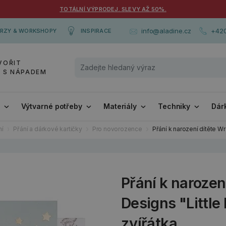
TOTÁLNÍ VÝPRODEJ. SLEVY AŽ 50%.
+420
info@aladine.cz
RZY & WORKSHOPY
INSPIRACE
VOŘIT
Y S NÁPADEM
i
Výtvarné potřeby
Materiály
Techniky
Dár
ní
Přání a dárkové kartičky
Pro novorozence
Přání k narození dítěte Wr
Přání k narozen
Designs "Little 
zvířátka