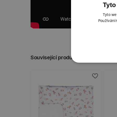
Tyto
Tyto we
Používání
Související produkty