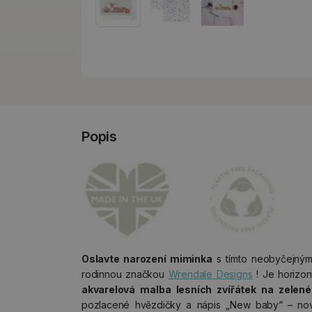
Popis
Oslavte narození miminka
s tímto neobyčejným 
rodinnou značkou
Wrendale Designs
! Je horizon
akvarelová malba lesních zvířátek na zelen
pozlacené hvězdičky a nápis „New baby“ – nové