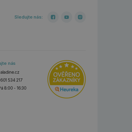
Sledujte nás:
ujte nás
aladine.cz
601 534 217
Pá 8:00 - 16:30