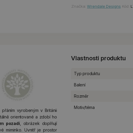
Značka:
Wrendale Designs
Kód:
Vlastnosti produktu
Typ produktu
Balení
Rozměr
Motiv/téma
přáním vyrobeným v Británii
tálně orientované a zdobí ho
ém pozadí
, obrázek doplňují
 miminko. Uvnitř je prostor