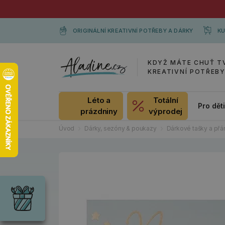
ORIGINÁLNÍ KREATIVNÍ POTŘEBY A DÁRKY
KU
KDYŽ MÁTE CHUŤ T
KREATIVNÍ POTŘEB
Léto a
Totální
Pro dět
prázdniny
výprodej
Úvod
Dárky, sezóny & poukazy
Dárkové tašky a přá
Dárky
Wrendale
Designs
Chci si vybrat
Radost pro
každou
příležitost