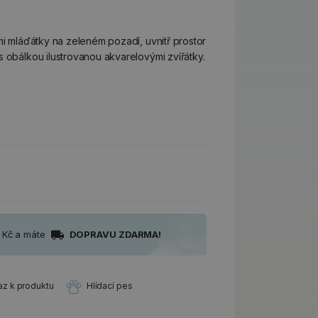
mi mláďátky na zeleném pozadí, uvnitř prostor
s obálkou ilustrovanou akvarelovými zvířátky.
0 Kč a máte
DOPRAVU ZDARMA!
az k produktu
Hlídací pes