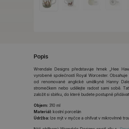
Popis
Wrendale Designs představuje hrnek „Hee Haw
vyrobené společností Royal Worcester. Obsahuj
od renomované anglické umělkyně Hanny Dale.
stromečkem nebo udělejte radost sami sobě. Tat
založit si sbírku, do které budete postupně přidávat
Objem:
310 ml
Materiál:
kostní porcelán
Údržba:
lze mýt v myčce a ohřívat v mikrovlnné tr
Náš oblíbený Wrendale Designs spojil síly s
Roya