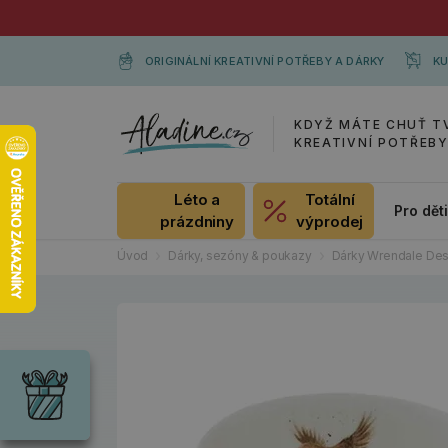
ORIGINÁLNÍ KREATIVNÍ POTŘEBY A DÁRKY
KU
KDYŽ MÁTE CHUŤ T
KREATIVNÍ POTŘEB
Léto a
Totální
Pro dět
prázdniny
výprodej
Úvod
Dárky, sezóny & poukazy
Dárky Wrendale Des
Dárky
Wrendale
Designs
Chci si vybrat
Radost pro
každou
příležitost