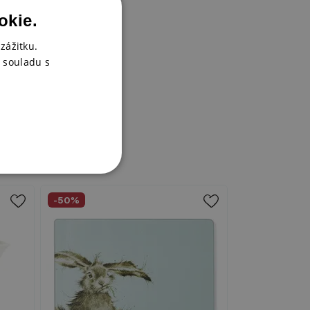
okie.
zážitku.
 souladu s
-50%