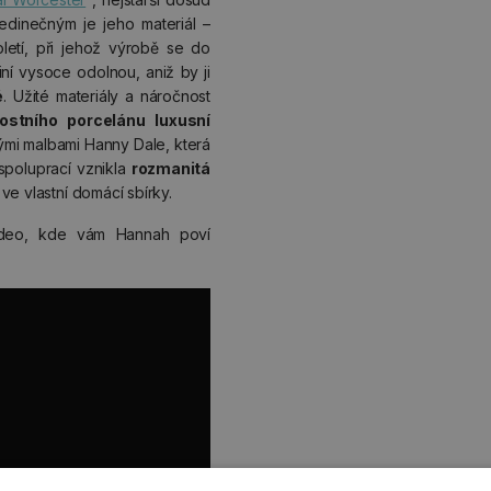
edinečným je jeho materiál –
oletí, při jehož výrobě se do
iní vysoce odolnou, aniž by ji
é
. Užité materiály a náročnost
ostního porcelánu luxusní
vými malbami Hanny Dale, která
spoluprací vznikla
rozmanitá
ve vlastní domácí sbírky.
ideo, kde vám Hannah poví