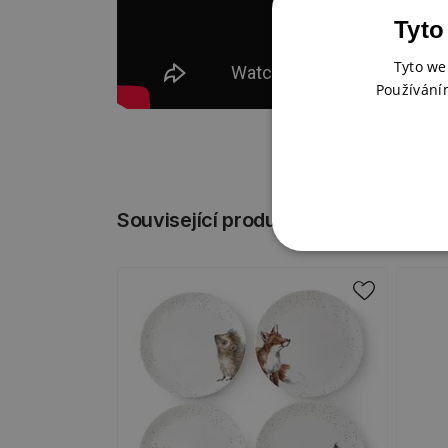
Tyto
Tyto we
Používání
Související produkty