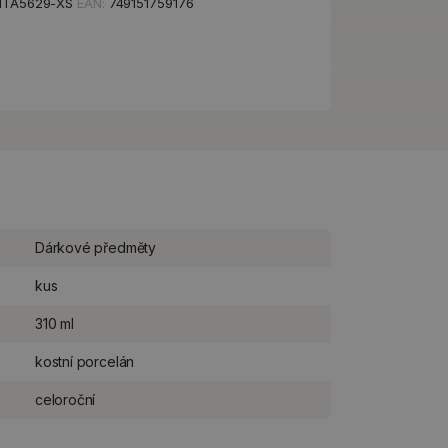
TA5629-XS
EAN:
749151759176
Dárkové předměty
kus
310 ml
kostní porcelán
celoroční