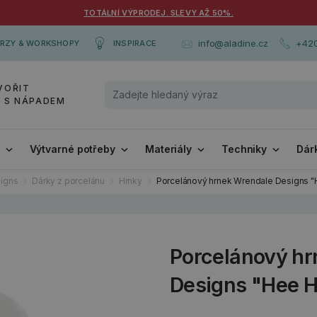
TOTÁLNÍ VÝPRODEJ. SLEVY AŽ 50%.
+420
info@aladine.cz
RZY & WORKSHOPY
INSPIRACE
VOŘIT
Y S NÁPADEM
i
Výtvarné potřeby
Materiály
Techniky
Dár
igns
Dárky z porcelánu
Hrnky
Porcelánový hrnek Wrendale Designs "He
Porcelánový h
Designs "Hee Haw