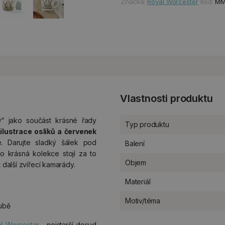
Značka:
Royal Worcester
Kód:
MM
Vlastnosti produktu
“ jako součást krásné řady
Typ produktu
e
ilustrace oslíků a červenek
 Darujte sladký šálek pod
Balení
o krásná kolekce stojí za to
Objem
 další zvířecí kamarády.
Materiál
Motiv/téma
oubě
l Worcester
, nejstarší dosud