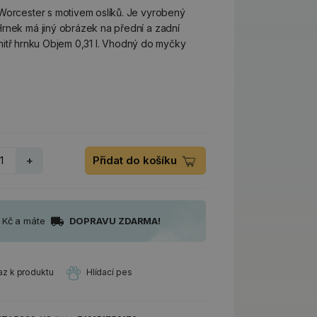
Worcester s motivem oslíků. Je vyrobený
rnek má jiný obrázek na přední a zadní
 uvnitř hrnku Objem 0,31 l. Vhodný do myčky
+
Přidat do košíku
0 Kč a máte
DOPRAVU ZDARMA!
az k produktu
Hlídací pes