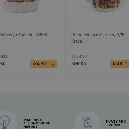
elánový džbánek - Střízlík
Porcelánová mlékovka, 0,35 l 
Kráva
ADEM
SKLADEM
 Kč
599 Kč
KOUPIT
KOUPIT
INSPIRACE
KURZY PRO
A JEDNODUCHÉ
TVOŘIVÉ
NÁVODY