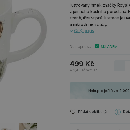
Ilustrovaný hrnek značky Royal 
z jemného kostního porcelánu. H
straně, třetí vtipná ilustrace je
a mikrovlnné trouby.
Celý popis
Dostupnost:
SKLADEM
499 Kč
-
412,40 Kč bez DPH
Nakupte ještě za 3 00
Přidat k oblíbeným
Dot