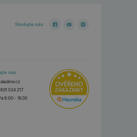
Sledujte nás:
ujte nás
aladine.cz
601 534 217
Pá 8:00 - 16:30