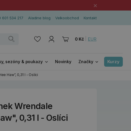
×
 601 534 217
Aladine blog
Velkoobchod
Kontakt
|
EUR
0 Kč
Kurzy
ky, sezóny & poukazy
Novinky
Značky
e Haw", 0,31 l - Oslíci
rnek Wrendale
", 0,31 l - Oslíci