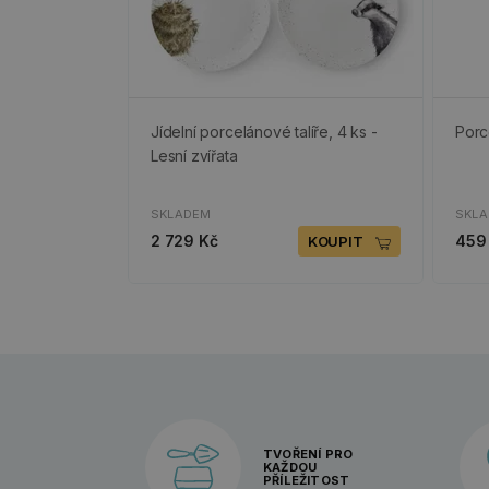
Jídelní porcelánové talíře, 4 ks -
Porc
Lesní zvířata
SKLADEM
SKL
2 729 Kč
459
KOUPIT
TVOŘENÍ PRO
KAŽDOU
PŘÍLEŽITOST