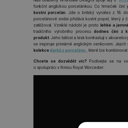
funkční anglickou porcelánkou. Co hrneček činí j
kostní porcelán
. Jde o britský vynález z 18. st
porcelánové směsi přidává kostní popel, který ji č
zatěžoval. Vzniklé nádobí je proto
lehké a jemn
tradičního výrobního procesu
dodnes činí z k
produkt
. Jeho bělost a lesk kontrastují s akvarelo
se inspiruje primárně anglickým venkovem. Jejich 
kolekce
dárků z porcelánu
, které lze kombinovat 
Chcete se dozvědět víc?
Podívejte se na v
o spolupráci s firmou Royal Worcester: