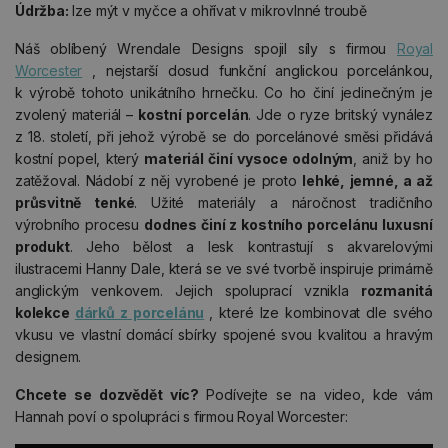
Údržba:
lze mýt v myčce a ohřívat v mikrovlnné troubě
Náš oblíbený Wrendale Designs spojil síly s firmou
Royal
Worcester
, nejstarší dosud funkční anglickou porcelánkou,
k výrobě tohoto unikátního hrnečku. Co ho činí jedinečným je
zvolený materiál –
kostní porcelán
. Jde o ryze britský vynález
z 18. století, při jehož výrobě se do porcelánové směsi přidává
kostní popel, který
materiál činí vysoce odolným
, aniž by ho
zatěžoval. Nádobí z něj vyrobené je proto
lehké, jemné, a až
průsvitně tenké
. Užité materiály a náročnost tradičního
výrobního procesu
dodnes činí z kostního porcelánu luxusní
produkt
. Jeho bělost a lesk kontrastují s akvarelovými
ilustracemi Hanny Dale, která se ve své tvorbě inspiruje primárně
anglickým venkovem. Jejich spoluprací vznikla
rozmanitá
kolekce
dárků z porcelánu
, které lze kombinovat dle svého
vkusu ve vlastní domácí sbírky spojené svou kvalitou a hravým
designem.
Chcete se dozvědět víc?
Podívejte se na video, kde vám
Hannah poví o spolupráci s firmou Royal Worcester: