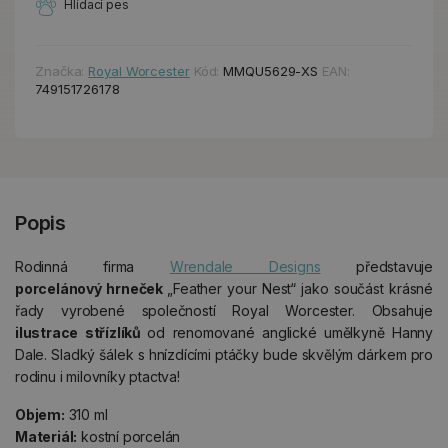
Hlídací pes
Značka:
Royal Worcester
Kód:
MMQU5629-XS
EAN:
749151726178
Popis
Rodinná firma
Wrendale Designs
představuje
porcelánový hrneček
„Feather your Nest“ jako součást krásné
řady vyrobené společností Royal Worcester. Obsahuje
ilustrace střízlíků
od renomované anglické umělkyně Hanny
Dale. Sladký šálek s hnízdícími ptáčky bude skvělým dárkem pro
rodinu i milovníky ptactva!
Objem:
310 ml
Materiál:
kostní porcelán