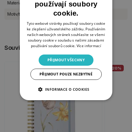
používají soubory
Materiál
kostní porcelán
cookie.
Motiv/téma
celoroční
Tyto webové stránky používají soubory cookie
ke zlepšení uživatelského zážitku. Používáním
našich webových stránek souhlasíte se všemi
soubory cookie v souladu s našimi zásadami
používání souborů cookie.
Více informací
Související produkty
PŘIJMOUT VŠECHNY
-20%
PŘIJMOUT POUZE NEZBYTNÉ
INFORMACE O COOKIES