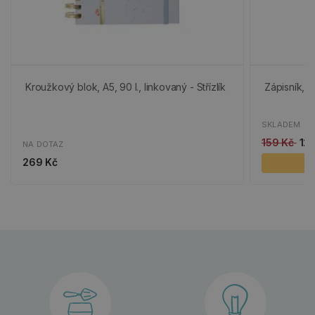
Kroužkový blok, A5, 90 l., linkovaný - Střízlík
Zápisník, A6
SKLADEM
159 Kč
12
NA DOTAZ
269 Kč