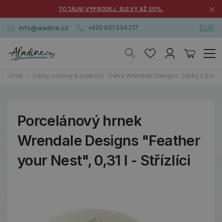
×
TOTÁLNÍ VÝPRODEJ. SLEVY AŽ 50%.
EUR
info@aladine.cz
+420 601 534 217
Úvod
Dárky, sezóny & poukazy
Dárky Wrendale Designs
Dárky z porce
Porcelánový hrnek
Wrendale Designs "Feather
your Nest", 0,31 l - Střízlíci