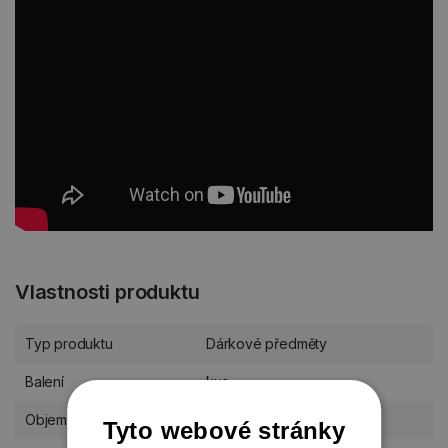
Vlastnosti produktu
Typ produktu
Dárkové předměty
Balení
kus
Objem
310 ml
Tyto webové stránky