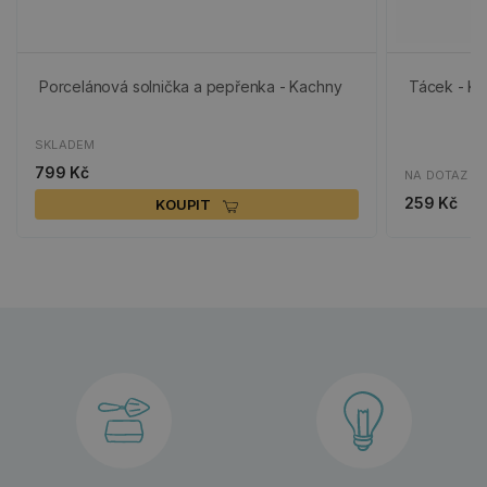
Porcelánová solnička a pepřenka - Kachny
Tácek - K
SKLADEM
799 Kč
NA DOTAZ
259 Kč
KOUPIT