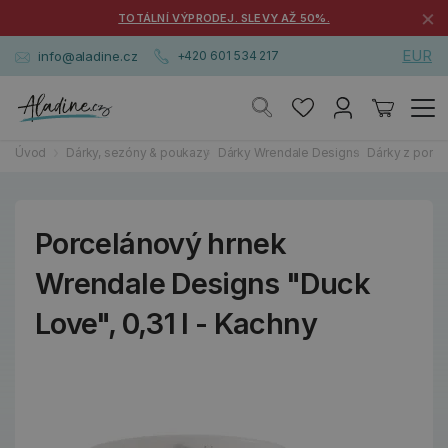
×
TOTÁLNÍ VÝPRODEJ. SLEVY AŽ 50%.
EUR
info@aladine.cz
+420 601 534 217
Úvod
Dárky, sezóny & poukazy
Dárky Wrendale Designs
Dárky z porce
Porcelánový hrnek
Wrendale Designs "Duck
Love", 0,31 l - Kachny