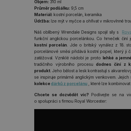
Objem:
310 ml
Průměr podšálku:
9,5 cm
Materiál:
kostní porcelán, keramika
Údržba:
lze mýt v myčce a ohřívat v mikrovlnné tr
Náš oblíbený Wrendale Designs spojil síly s
Roya
funkční anglickou porcelánkou. Co hrneček činí j
kostní porcelán
. Jde o britský vynález z 18. st
porcelánové směsi přidává kostní popel, který ji č
zatěžoval. Vzniklé nádobí je proto
lehké a jemn
tradičního výrobního procesu
dodnes činí z k
produkt
. Jeho bělost a lesk kontrastují s akvarelo
se inspiruje primárně anglickým venkovem. Jejich 
kolekce
dárků z porcelánu
, které lze kombinovat 
Chcete se dozvědět víc?
Podívejte se na v
o spolupráci s firmou Royal Worcester: