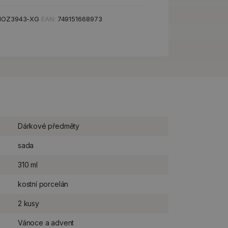
OZ3943-XG
EAN:
749151668973
Dárkové předměty
sada
310 ml
kostní porcelán
2 kusy
Vánoce a advent