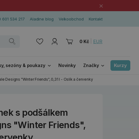
×
 601 534 217
Aladine blog
Velkoobchod
Kontakt
|
EUR
0 Kč
Kurzy
ky, sezóny & poukazy
Novinky
Značky
 Designs "Winter Friends", 0,31 l - Oslík a červenky
nek s podšálkem
ns "Winter Friends",
 červenky