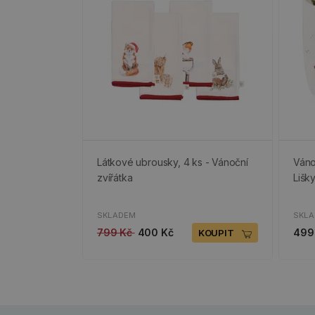
Látkové ubrousky, 4 ks - Vánoční
Váno
zvířátka
Lišk
SKLADEM
SKL
799 Kč
400 Kč
499
KOUPIT