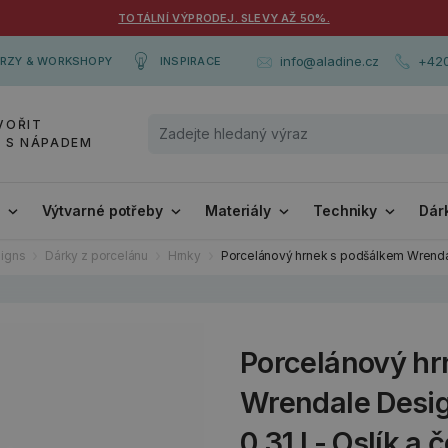
TOTÁLNÍ VÝPRODEJ. SLEVY AŽ 50%.
+420
info@aladine.cz
RZY & WORKSHOPY
INSPIRACE
VOŘIT
Y S NÁPADEM
i
Výtvarné potřeby
Materiály
Techniky
Dár
igns
Dárky z porcelánu
Hrnky
Porcelánový hrnek s podšálkem Wrendale
Porcelánový hr
Wrendale Desig
0,31 l - Oslík a