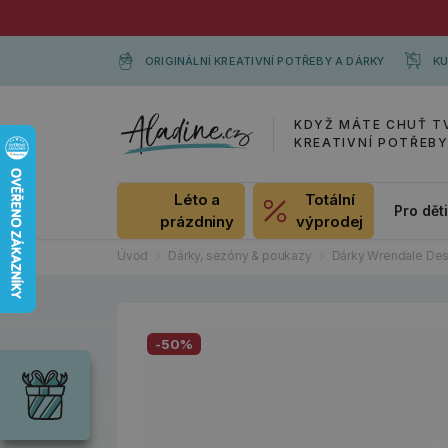
ORIGINÁLNÍ KREATIVNÍ POTŘEBY A DÁRKY
KU
KDYŽ MÁTE CHUŤ T
KREATIVNÍ POTŘEB
Léto a
Totální
Pro dět
prázdniny
výprodej
Úvod
Dárky, sezóny & poukazy
Dárky Wrendale Des
Dárky
-50%
Wrendale
Designs
Chci si vybrat
Radost pro
každou
příležitost