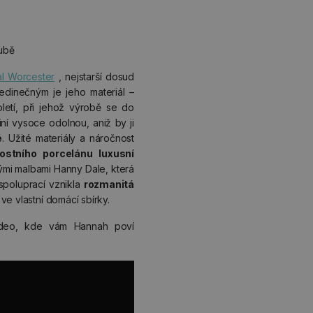
oubě
l Worcester
, nejstarší dosud
edinečným je jeho materiál –
oletí, při jehož výrobě se do
iní vysoce odolnou, aniž by ji
é
. Užité materiály a náročnost
ostního porcelánu luxusní
vými malbami Hanny Dale, která
spoluprací vznikla
rozmanitá
ve vlastní domácí sbírky.
ideo, kde vám Hannah poví