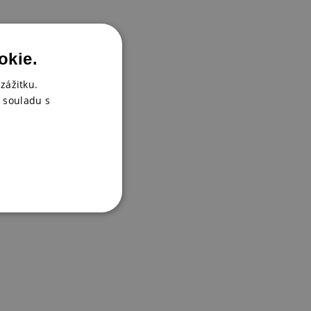
okie.
zážitku.
 souladu s