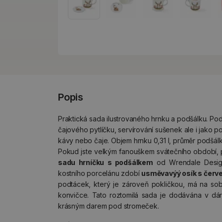
Popis
Praktická sada ilustrovaného hrnku a podšálku. Pod
čajového pytlíčku, servírování sušenek ale i jako po
kávy nebo čaje. Objem hrnku 0,31 l, průměr podšálk
Pokud jste velkým fanouškem svátečního období, p
sadu hrníčku s podšálkem
od Wrendale Design
kostního porcelánu zdobí
usměvavýý osík s červ
podtácek, který je zároveň pokličkou, má na sob
konvičce. Tato roztomilá sada je dodávána v dá
krásným darem pod stromeček.