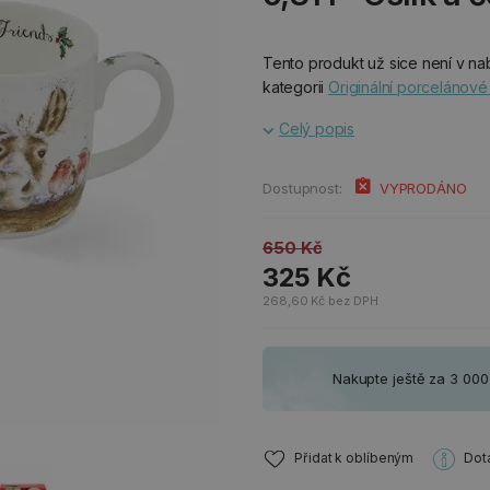
Tento produkt už sice není v nab
kategorii
Originální porcelánové
Celý popis
Dostupnost:
VYPRODÁNO
650 Kč
325 Kč
268,60 Kč bez DPH
Nakupte ještě za 3 00
Přidat k oblíbeným
Dot