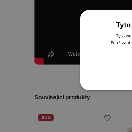
Tyto
Tyto we
Používání
Související produkty
-50%