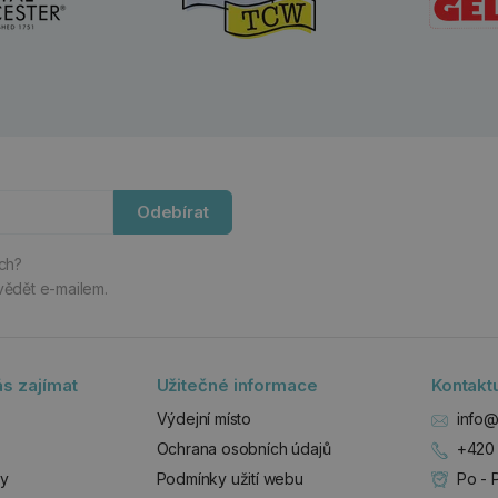
Odebírat
ách?
vědět e-mailem.
s zajímat
Užitečné informace
Kontakt
Výdejní místo
info@
Ochrana osobních údajů
+420 
zy
Podmínky užití webu
Po - 