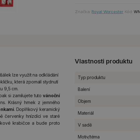
Značka:
Royal Worcester
Kód:
WN
Vlastnosti produktu
šálek lze využít na odkládání
Typ produktu
kličku, která zpomalí stydnutí
u 9,5 cm.
Balení
ak si zamilujete tuto
vánoční
Objem
s. Krásný hrnek z jemného
enkami
. Doplňkový keramický
Materiál
ě červenky hnízdící ve staré
rkové krabičce a bude proto
V sadě
Motiv/téma