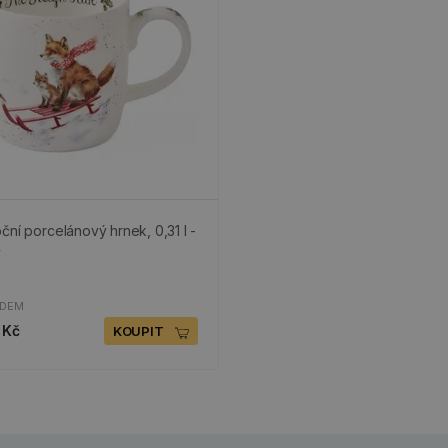
ční porcelánový hrnek, 0,31 l -
y
ADEM
 Kč
KOUPIT