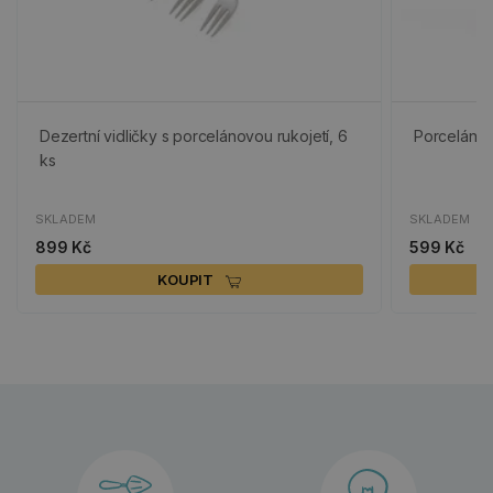
Dezertní vidličky s porcelánovou rukojetí, 6
Porcelánov
ks
SKLADEM
SKLADEM
899 Kč
599 Kč
KOUPIT