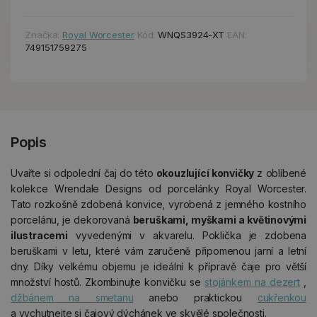
Značka:
Royal Worcester
Kód:
WNQS3924-XT
EAN:
749151759275
Popis
Uvařte si odpolední čaj do této
okouzlující konvičky
z oblíbené
kolekce Wrendale Designs od porcelánky Royal Worcester.
Tato rozkošně zdobená konvice, vyrobená z jemného kostního
porcelánu, je dekorovaná
beruškami, myškami a květinovými
ilustracemi
vyvedenými v akvarelu. Poklička je zdobena
beruškami v letu, které vám zaručeně připomenou jarní a letní
dny. Díky velkému objemu je ideální k přípravě čaje pro větší
množství hostů. Zkombinujte konvičku se
stojánkem na dezert
,
džbánem na smetanu
anebo praktickou
cukřenkou
a vychutnejte si čajový dýchánek ve skvělé společnosti.