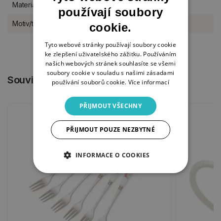
Materiál
kostní porcelán
používají soubory
Motiv/téma
celoroční
cookie.
Tyto webové stránky používají soubory cookie
ke zlepšení uživatelského zážitku. Používáním
našich webových stránek souhlasíte se všemi
soubory cookie v souladu s našimi zásadami
Související produkty
používání souborů cookie.
Více informací
PŘIJMOUT VŠECHNY
PŘIJMOUT POUZE NEZBYTNÉ
INFORMACE O COOKIES