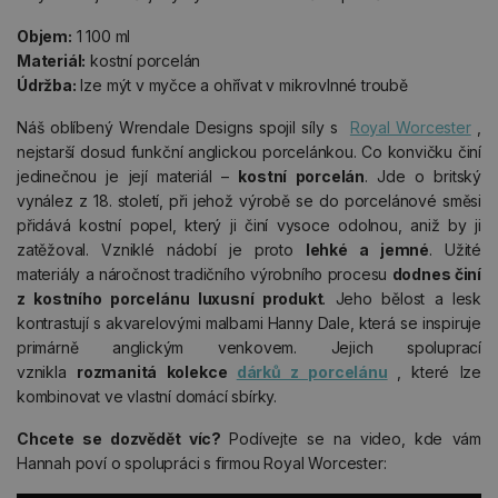
Objem:
1 100 ml
Materiál:
kostní porcelán
Údržba:
lze mýt v myčce a ohřívat v mikrovlnné troubě
Náš oblíbený Wrendale Designs spojil síly s
Royal Worcester
,
nejstarší dosud funkční anglickou porcelánkou. Co konvičku činí
jedinečnou je její materiál –
kostní porcelán
. Jde o britský
vynález z 18. století, při jehož výrobě se do porcelánové směsi
přidává kostní popel, který ji činí vysoce odolnou, aniž by ji
zatěžoval. Vzniklé nádobí je proto
lehké a jemné
. Užité
materiály a náročnost tradičního výrobního procesu
dodnes činí
z kostního porcelánu luxusní produkt
. Jeho bělost a lesk
kontrastují s akvarelovými malbami Hanny Dale, která se inspiruje
primárně anglickým venkovem. Jejich spoluprací
vznikla
rozmanitá kolekce
dárků z porcelánu
, které lze
kombinovat ve vlastní domácí sbírky.
Chcete se dozvědět víc?
Podívejte se na video, kde vám
Hannah poví o spolupráci s firmou Royal Worcester: