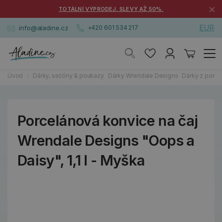
×
TOTÁLNÍ VÝPRODEJ. SLEVY AŽ 50%.
EUR
info@aladine.cz
+420 601 534 217
Úvod
Dárky, sezóny & poukazy
Dárky Wrendale Designs
Dárky z porce
Porcelánová konvice na čaj
Wrendale Designs "Oops a
Daisy", 1,1 l - Myška