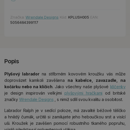
Značka:
Wrendale Designs
Kód:
KPLUSH005
EAN:
5056464399117
Popis
Plyšový labrador
na stříbrném kovovém kroužku vás může
doprovázet kamkoli zavěšena
na kabelce, zavazadle, na
kočárku nebo na klíčích
. Jako všechny naše plyšové
klíčenky
je design inspirován velkými
plyšovými hračkami
od britské
značky
Wrendale Designs
, s nimiž sdílí svou kvalitu a osobitost.
Labrador Ralph je v sedící poloze, má zavalité béžové tělíčko
a hnědý čumák, určitě si zamilujete jeho heboučkou srst a visící
uši. Kroužek je zavěšen pomocí robustního tkaného popruhu,
výplň představují polyesterová vlákna.