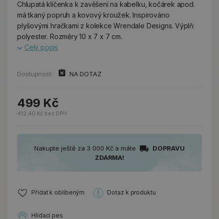
Chlupatá klíčenka k zavěšení na kabelku, kočárek apod.
má tkaný popruh a kovový kroužek. Inspirováno
plyšovými hračkami z kolekce Wrendale Designs. Výplň:
polyester. Rozměry 10 x 7 x 7 cm.
Celý popis
Dostupnost:
NA DOTAZ
499 Kč
412,40 Kč bez DPH
Nakupte ještě za 3 000 Kč a máte
DOPRAVU
ZDARMA!
Přidat k oblíbeným
Dotaz k produktu
Hlídací pes