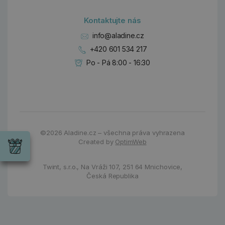
Kontaktujte nás
info@aladine.cz
+420 601 534 217
Po - Pá 8:00 - 16:30
Dárky
Wrendale
©2026
Aladine.cz – všechna práva vyhrazena
Designs
Created by
OptimWeb
Chci si vybrat
Radost pro
každou
Twint, s.r.o.,
Na Vráži 107
,
251 64 Mnichovice,
příležitost
Česká Republika