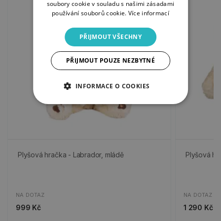
soubory cookie v souladu s našimi zásadami
používání souborů cookie.
Více informací
PŘIJMOUT VŠECHNY
PŘIJMOUT POUZE NEZBYTNÉ
INFORMACE O COOKIES
Plyšová hračka - Labrador, mládě
Plyšová hr
NA DOTAZ
NA DOTAZ
999 Kč
1 290 Kč