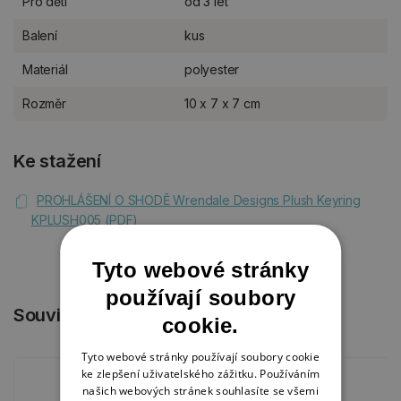
Pro děti
od 3 let
Balení
kus
Materiál
polyester
Rozměr
10 x 7 x 7 cm
Ke stažení
PROHLÁŠENÍ O SHODĚ Wrendale Designs Plush Keyring
KPLUSH005 (PDF)
Tyto webové stránky
používají soubory
Související produkty
cookie.
Tyto webové stránky používají soubory cookie
ke zlepšení uživatelského zážitku. Používáním
našich webových stránek souhlasíte se všemi