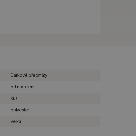
Dárkové předměty
od narození
kus
polyester
velká