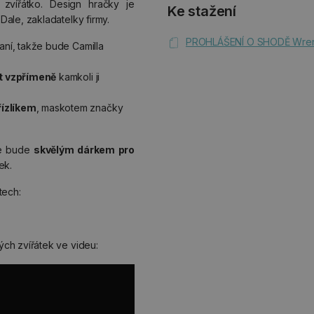
zvířátko. Design hračky je
Ke stažení
ale, zakladatelky firmy.
PROHLÁŠENÍ O SHODĚ Wrend
aní, takže bude Camilla
t vzpřímeně
kamkoli ji
řízlíkem
, maskotem značky
le bude
skvělým dárkem pro
ek.
tech:
ch zvířátek ve videu: