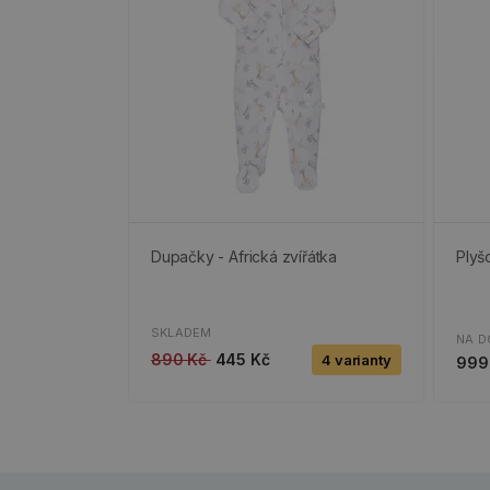
Dupačky - Africká zvířátka
Plyš
SKLADEM
NA D
890 Kč
445 Kč
4 varianty
999