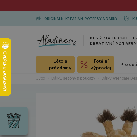
ORIGINÁLNÍ KREATIVNÍ POTŘEBY A DÁRKY
KU
KDYŽ MÁTE CHUŤ T
KREATIVNÍ POTŘEB
Léto a
Totální
Pro dět
prázdniny
výprodej
Úvod
Dárky, sezóny & poukazy
Dárky Wrendale Des
Dárky
Wrendale
Designs
Chci si vybrat
Radost pro
každou
příležitost