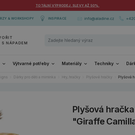
TOTÁLNÍ VÝPRODEJ. SLEVY AŽ 50%.
+420
info@aladine.cz
RZY & WORKSHOPY
INSPIRACE
VOŘIT
Y S NÁPADEM
i
Výtvarné potřeby
Materiály
Techniky
Dár
igns
Dárky pro děti a miminka
Hry, hračky
Plyšové hračky
Plyšová h
Plyšová hračka
"Giraffe Camilla