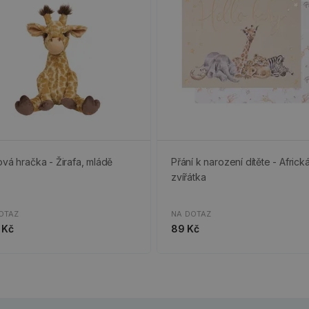
ová hračka - Žirafa, mládě
Přání k narození dítěte - Africk
zvířátka
OTAZ
NA DOTAZ
 Kč
89 Kč