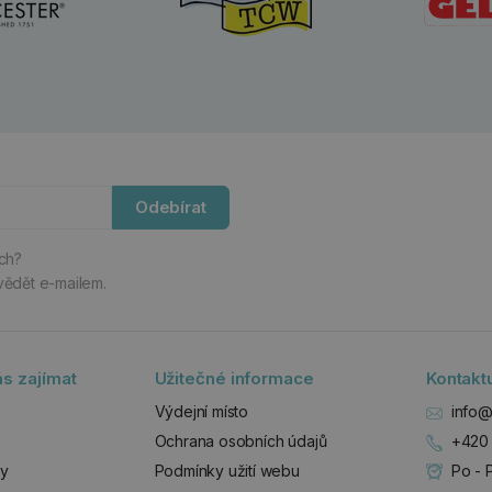
Odebírat
ách?
vědět e-mailem.
s zajímat
Užitečné informace
Kontakt
Výdejní místo
info@
Ochrana osobních údajů
+420 
zy
Podmínky užití webu
Po - 