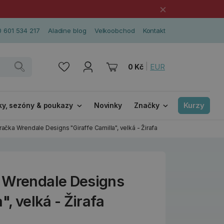
×
 601 534 217
Aladine blog
Velkoobchod
Kontakt
|
EUR
0 Kč
Kurzy
ky, sezóny & poukazy
Novinky
Značky
račka Wrendale Designs "Giraffe Camilla", velká - Žirafa
 Wrendale Designs
", velká - Žirafa