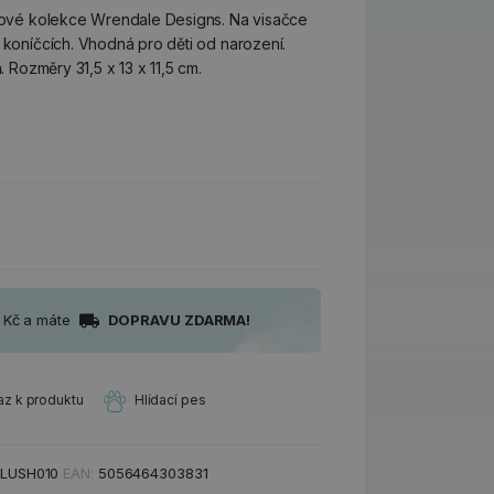
yšové kolekce Wrendale Designs. Na visačce
 koníčcích. Vhodná pro děti od narození.
. Rozměry 31,5 x 13 x 11,5 cm.
0 Kč a máte
DOPRAVU ZDARMA!
az k produktu
Hlídací pes
LUSH010
EAN:
5056464303831