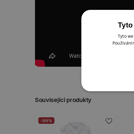
Tyto
Tyto we
Používání
Související produkty
-50%