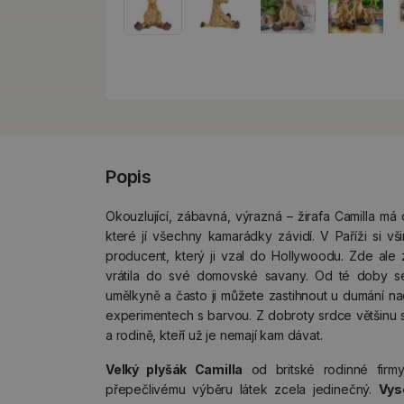
Popis
Okouzlující, zábavná, výrazná – žirafa Camilla má
které jí všechny kamarádky závidí. V Paříži si vši
producent, který ji vzal do Hollywoodu. Zde ale z
vrátila do své domovské savany. Od té doby se
umělkyně a často ji můžete zastihnout u dumání n
experimentech s barvou. Z dobroty srdce většinu 
a rodině, kteří už je nemají kam dávat.
Velký plyšák Camilla
od britské rodinné fir
přepečlivému výběru látek zcela jedinečný.
Vys