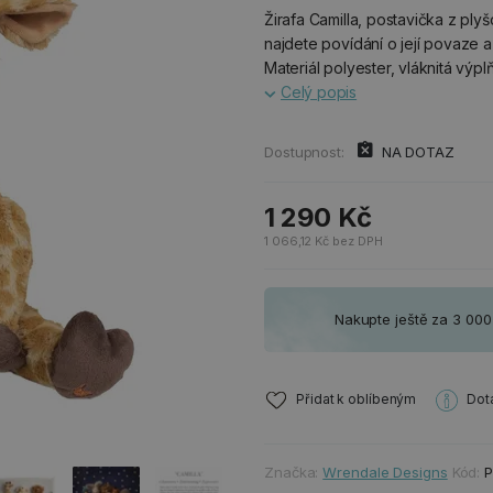
Žirafa Camilla, postavička z pl
najdete povídání o její povaze a
Materiál polyester, vláknitá výplň
Celý popis
Dostupnost:
NA DOTAZ
1 290 Kč
1 066,12 Kč bez DPH
Nakupte ještě za 3 00
Přidat k oblíbeným
Dot
Značka:
Wrendale Designs
Kód:
P