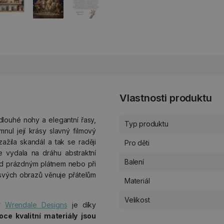
Vlastnosti produktu
 dlouhé nohy a elegantní řasy,
Typ produktu
mnul její krásy slavný filmový
ažila skandál a tak se raději
Pro děti
 vydala na dráhu abstraktní
Balení
ad prázdným plátnem nebo při
svých obrazů věnuje přátelům
Materiál
Velikost
my
Wrendale Designs
je díky
oce kvalitní materiály jsou