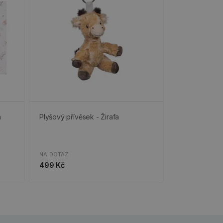
á
Plyšový přívěsek - Žirafa
NA DOTAZ
499 Kč