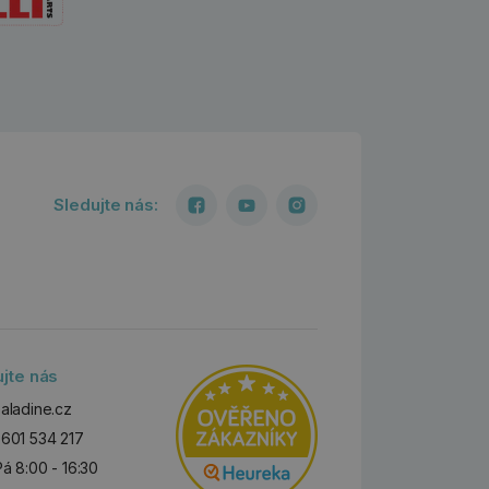
Sledujte nás:
ujte nás
aladine.cz
601 534 217
Pá 8:00 - 16:30