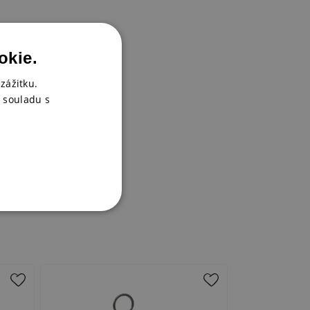
okie.
zážitku.
 souladu s