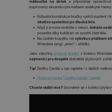
měkoučké na dotek
a připomínají opravdové 
inspirovaný akvarelovými malbami umělkyně Hanny D
Robustní konstrukce hračky vydrží mazlení i hr
skvělou společnicí po dlouhá léta.
Když ji zrovna nedržíte v náručí,
dokáže sedě
posadíte díky kuličkám ve spodní části těla.
Na zadním kopýtku má
výšivku s ptáčkem st
Wrendale (angl. „wren“ – střízlík).
Jako všechny
plyšové hračky
v kolekci Wrenda
nejmenší i pro dospělé
sběratele plyšových zvířát
Tip!
Žirafku Camillu u nás najdete i v dalších velikos
Plyšová hračka "Giraffe Camilla", mládě
Chcete vědět více?
Seznamte se s kolekcí plyšový