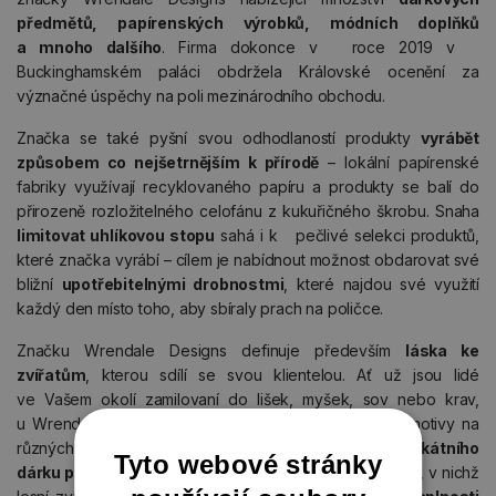
předmětů, papírenských výrobků, módních doplňků
a mnoho dalšího
. Firma dokonce v roce 2019 v
Buckinghamském paláci obdržela Královské ocenění za
význačné úspěchy na poli mezinárodního obchodu.
Značka se také pyšní svou odhodlaností produkty
vyrábět
způsobem co nejšetrnějším k přírodě
– lokální papírenské
fabriky využívají recyklovaného papíru a produkty se balí do
přirozeně rozložitelného celofánu z kukuřičného škrobu. Snaha
limitovat uhlíkovou stopu
sahá i k pečlivé selekci produktů,
které značka vyrábí – cílem je nabídnout možnost obdarovat své
bližní
upotřebitelnými drobnostmi
, které najdou své využití
každý den místo toho, aby sbíraly prach na poličce.
Značku Wrendale Designs definuje především
láska ke
zvířatům
, kterou sdílí se svou klientelou. Ať už jsou lidé
ve Vašem okolí zamilovaní do lišek, myšek, sov nebo krav,
u Wrendale Designs najdete variace na tyto a další motivy na
různých produktech, které lze
zkombinovat do unikátního
Tyto webové stránky
dárku pro každou příležitost
. Hanniny stylové ilustrace, v nichž