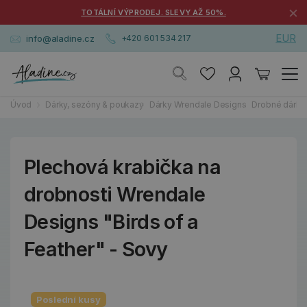
×
TOTÁLNÍ VÝPRODEJ. SLEVY AŽ 50%.
EUR
info@aladine.cz
+420 601 534 217
Úvod
Dárky, sezóny & poukazy
Dárky Wrendale Designs
Drobné dárky
Plechová krabička na
drobnosti Wrendale
Designs "Birds of a
Feather" - Sovy
Poslední kusy