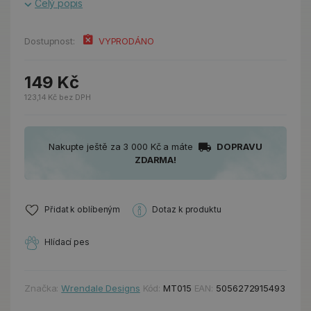
Celý popis
Dostupnost:
VYPRODÁNO
149 Kč
123,14 Kč bez DPH
Nakupte ještě za 3 000 Kč a máte
DOPRAVU
ZDARMA!
Přidat k oblíbeným
Dotaz k produktu
Hlídací pes
Značka:
Wrendale Designs
Kód:
MT015
EAN:
5056272915493