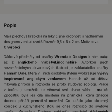
Popis
Malá plechová krabička na léky či jiné drobnosti s nádherným
designem venku i uvnitř. Rozměr 9,5 x 6 x 2 cm. Motiv sova.
O výrobci
Dárkové předměty od značky
Wrendale Designs
k nám putují
až
z anglického hrabství
Lincolnshire
. Autorkou jejich
nezaměnitelných akvarelových ilustrací je zakladatelka značky
Hannah Dale
, která v nich osobitým stylem vyobrazuje
výjevy
inspirované anglickým venkovem
. Hannah už od dětství
milovala přírodu a rozhodla se proto studovat zoologii. Práce
v terénu jí umožnila se věnovat své druhé vášni –
malbě
.
Zpočátku byla její díla umístěna na
přáníčka
, která značce
dodnes přináší
prestižní ocenění
. Co začalo jako skromný
koníček u kuchyňského stolu se dnes rozrostlo do světové
značky Wrendale Designs nabízející množství
dárkových