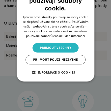
používají soubory
lesní zvířata, mazlíčci i exotičtější fauna nabývají
duchaplnosti
a humoru
jsou perfektním darem pro každého milovníka přírody.
cookie.
Tyto webové stránky používají soubory cookie
ke zlepšení uživatelského zážitku. Používáním
Vlastnosti produktu
našich webových stránek souhlasíte se všemi
soubory cookie v souladu s našimi zásadami
používání souborů cookie.
Více informací
Balení
kus
Materiál
kov
PŘIJMOUT VŠECHNY
Rozměr
9,5 x 6 x 2 cm
PŘIJMOUT POUZE NEZBYTNÉ
INFORMACE O COOKIES