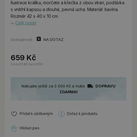
Ilustrace králíka, morčete a křečka z obou stran, podšívka
s vnitřní kapsou a dlouhá, pevná ucha. Materiál: bavlna.
Rozměr 42 x 40 x 10 cm.
Celý popis
Dostupnost:
NA DOTAZ
659 Kč
544,63 Kč bez DPH
Nakupte ještě za 3 000 Kč a máte
DOPRAVU
ZDARMA!
Přidat k oblíbeným
Dotaz k produktu
Hlídací pes