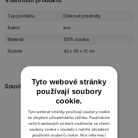
Vlastnosti produktu
Typ produktu
Dárkové předměty
Balení
kus
Materiál
100% bavlna
Rozměr
42 x 40 x 10 cm
Tyto webové stránky
Související produkty
používají soubory
cookie.
Tyto webové stránky používají soubory cookie
ke zlepšení uživatelského zážitku. Používáním
našich webových stránek souhlasíte se všemi
soubory cookie v souladu s našimi zásadami
používání souborů cookie.
Více informací