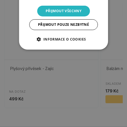
PŘIJMOUT VŠECHNY
PŘIJMOUT POUZE NEZBYTNÉ
INFORMACE O COOKIES
Plyšový přívěsek - Zajíc
Balzám na r
SKLADEM
179 Kč
NA DOTAZ
499 Kč