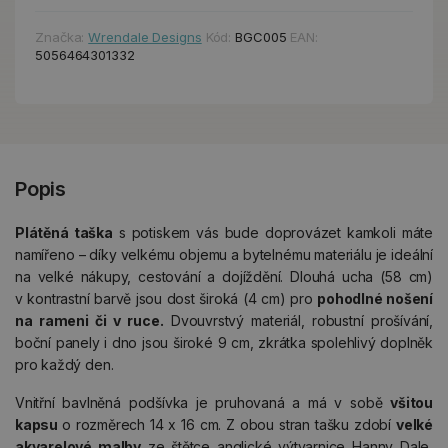
Značka:
Wrendale Designs
Kód:
BGC005
EAN:
5056464301332
Popis
Plátěná taška
s potiskem vás bude doprovázet kamkoli máte
namířeno – díky velkému objemu a bytelnému materiálu je ideální
na velké nákupy, cestování a dojíždění. Dlouhá ucha (58 cm)
v kontrastní barvě jsou dost široká (4 cm) pro
pohodlné nošení
na rameni či v ruce.
Dvouvrstvý materiál, robustní prošívání,
boční panely i dno jsou široké 9 cm, zkrátka spolehlivý doplněk
pro každý den.
Vnitřní bavlněná podšívka je pruhovaná a má v sobě
všitou
kapsu
o rozměrech 14 x 16 cm. Z obou stran tašku zdobí
velké
akvarelové malby
ze štětce anglické výtvarnice Hanny Dale,