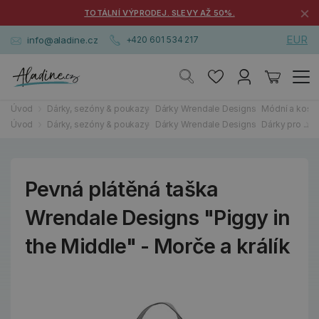
×
TOTÁLNÍ VÝPRODEJ. SLEVY AŽ 50%.
EUR
info@aladine.cz
+420 601 534 217
Úvod
Dárky, sezóny & poukazy
Dárky Wrendale Designs
Módní a kosm
Úvod
Dárky, sezóny & poukazy
Dárky Wrendale Designs
Dárky pro ...
D
Pevná plátěná taška
Wrendale Designs "Piggy in
the Middle" - Morče a králík