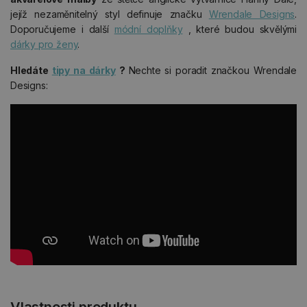
jejíž nezaměnitelný styl definuje značku
Wrendale Designs
.
Doporučujeme i další
módní doplňky
, které budou skvělými
dárky pro ženy
.
Hledáte
tipy na dárky
?
Nechte si poradit značkou Wrendale
Designs: