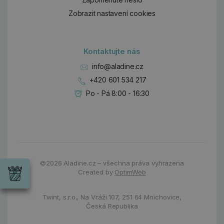
Zobrazit nastavení cookies
Kontaktujte nás
info@aladine.cz
+420 601 534 217
Po - Pá 8:00 - 16:30
Dárky
Wrendale
©2026
Aladine.cz – všechna práva vyhrazena
Designs
Created by
OptimWeb
Chci si vybrat
Radost pro
každou
příležitost
Twint, s.r.o.,
Na Vráži 107
,
251 64 Mnichovice,
Česká Republika