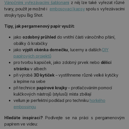
Vánočními vyřezávacími šablonami
z něj lze také vyřezat různé
tvary, použít je možné i
embosovací kapsy
spolu s vyřezávacími
strojky typu Big Shot.
Tipy, jak pergamenový papír využít:
jako
ozdobný průhled
do vnitřní části vánočního přání,
obálky či krabičky
jako
výplň okénka domečku
, lucerny a dalších
DIY
papírových projektů
pro tvorbu kapsiček, jako zdobný prvek nebo
dělící
stránku
v albech
při výrobě
3D kytiček
– vystřihneme různě velké kytičky
a lepíme na sebe
při technice
papírové krajky
– protlačováním pomocí
kuličkových nástrojů (stylusů) místa zbělají
vellum je perfektní podklad pro techniku
horkého
embossingu
Hledáte inspiraci?
Podívejte se na práci s pergamenovým
papírem ve videu: