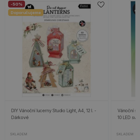
-50%
Doporučujeme
DIY Vánoční lucerny Studio Light, A4, 12 l. -
Vánoční svě
Dárkové
10 LED svět
SKLADEM
SKLADEM