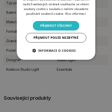
Typ produktu
Papíry, kreativní bloky
našich webových stránek souhlasíte se všemi
soubory cookie v souladu s našimi zásadami
Balení
sada
používání souborů cookie.
Více informací
Materiál
vellum
PŘIJMOUT VŠECHNY
Formát
A5
PŘIJMOUT POUZE NEZBYTNÉ
Gramáž
100 g/m2
Počet listů
24 listů
INFORMACE O COOKIES
Designér
Studio Light
Kolekce Studio Light
Essentials
Související produkty