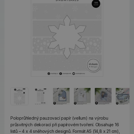
Poloprůhledný pauzovací papír (vellum) na výrobu
průsvitných dekorací při papírovém tvoření. Obsahuje 16
listů – 4 x 4 sněhových designů. Formát A5 (14,8 x 21 cm),