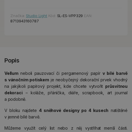
Značka:
Studio Light
Kód:
SL-ES-VPP329
EAN:
8713943160787
Popis
Vellum
neboli pauzovací či pergamenový papír
v bílé barvě
s vánočním potiskem
je neobyčejný dekorační prvek vhodný
na jakýkoli papírový projekt, kde chcete vytvořit
průsvitnou
dekoraci
– koláže, přáníčka, diáře, scrapbook, art journal
a podobně.
V bloku najdete
4 sněhové designy po 4 kusech
natištěné
v jemné bílé barvě.
Můžeme využít celý list nebo z něj vystřihat menší části.