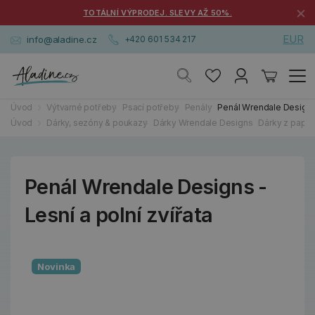
×
TOTÁLNÍ VÝPRODEJ. SLEVY AŽ 50%.
EUR
info@aladine.cz
+420 601 534 217
Úvod
Výtvarné potřeby
Psací potřeby
Penály
Penál Wrendale Designs -
Úvod
Dárky, sezóny & poukazy
Dárky Wrendale Designs
Dárky z papírn
Penál Wrendale Designs -
Lesní a polní zvířata
Novinka