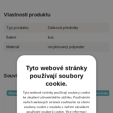
Vlastnosti produktu
Typ produktu
Dárkové předměty
Balení
kus
Materiál
recyklovaný polyester
Tyto webové stránky
používají soubory
Související produkty
cookie.
Tyto webové stránky používají soubory cookie
Novinka
Novinka
ke zlepšení uživatelského zážitku. Používáním
našich webových stránek souhlasíte se všemi
soubory cookie v souladu s našimi zásadami
používání souborů cookie.
Více informací