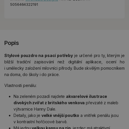
5056464322191
Popis
Stylové pouzdro na psací potřeby
je určené pro ty, kterým je
bližší tradiční zapisování než digitální aplikace, ocení ho
i umělecky založení milovníci přírody. Bude skvělým pomocníkem
na doma, do školy i do práce.
Vlastnosti penálu:
Na zeleném pozadí najdete
akvarelové ilustrace
divokých zvířat z britského venkova
převzaté z maleb
výtvarnice Hanny Dale.
Detaily, jako je
velké vnější poutko
a vnitřek penálu jsou
v kontrastní hořčicové barvě.
Má jednu
velkou kapsu na zip
, jezdec má atraktivní