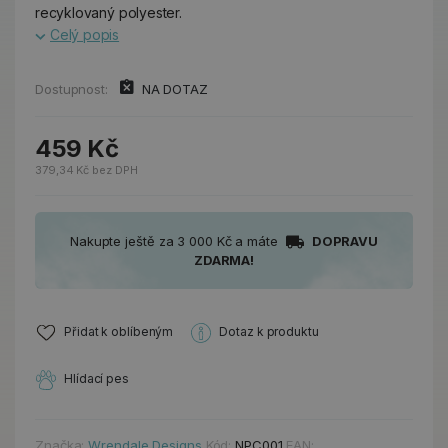
recyklovaný polyester.
Celý popis
Dostupnost:
NA DOTAZ
459 Kč
379,34 Kč bez DPH
Nakupte ještě za 3 000 Kč a máte
DOPRAVU
ZDARMA!
Přidat k oblíbeným
Dotaz k produktu
Hlídací pes
Značka:
Wrendale Designs
Kód:
NPC001
EAN: