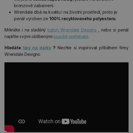
bronzové zabarvení.
Wrendale dbá na kvalitu i na životní prostředí, proto je
penál vyroben ze
100% recyklovaného polyesteru
.
Mrkněte i na sladěný
batoh Wrendale Designs
, nebo si penál
naplňte svými oblíbenými
psacími potřebami
.
Hledáte
tipy na dárky
?
Nechte si inspirovat příběhem firmy
Wrendale Designs: