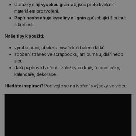
Obrázky mají
vysokou gramáž
, jsou proto kvalitním
materiálem pro tvoření.
Papír neobsahuje kyseliny a lignin
způsobující žloutnutí
a křehnutí.
Naše tipy k použití:
výroba přání, obálek a visaček či balení dárků
zdobení stránek ve scrapbooku, art journalu, diáři nebo
albu
další papírové tvoření – záložky do knih, fotorámečky,
kalendáře, dekorace...
Hledáte inspiraci?
Podívejte se na tvoření s výseky ve videu: