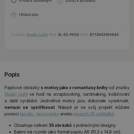
Přidat k oblíbeným
Dotaz k produktu
Hlídací pes
Značka:
Studio Light
Kód:
SL-ES-PE50
EAN:
8713943164945
Popis
Papírové obrázky
s motivy jako z romantasy knihy
od značky
Studio Light
se hodí na scrapbooking, cardmaking, kolážování
a další vyrábění. Jednotlivé motivy jsou dokonale vyseknuté,
nemusí se vystřihovat
. Nalepit je na svůj projekt můžete
pomocí
lepidla
,
lepicí pásky
anebo
lepicích 3D polštářků
.
Obsahuje celkem
35 obrázků
s jedinečnými designy.
Balení má rozměr jako formát papíru A6 (10,5 x 14,8 cm).