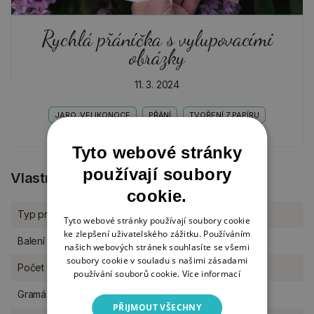
Rychlá přáníčka s vylupovacími
obrázky
11. 3. 2024
JARO, VELIKONOCE
PŘÁNÍ
TVOŘENÍ Z PAPÍRU
Tyto webové stránky
používají soubory
Vlastnosti produktu
cookie.
Typ produktu
Dekorace
Tyto webové stránky používají soubory cookie
ke zlepšení uživatelského zážitku. Používáním
Balení
sada
našich webových stránek souhlasíte se všemi
soubory cookie v souladu s našimi zásadami
Počet v balení
35 ks
používání souborů cookie.
Více informací
Gramáž
250 g/m2
PŘIJMOUT VŠECHNY