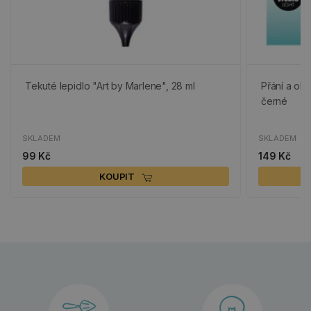
Tekuté lepidlo "Art by Marlene", 28 ml
Přání a obá
černé
SKLADEM
SKLADEM
99 Kč
149 Kč
KOUPIT