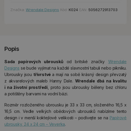
Značka:
Wrendale Designs
Kód:
K024
EAN:
5056272913703
Popis
Sada papírových ubrousků
od britské značky
Wrendale
Designs
se bude vyjímat na každé slavnostní tabuli nebo pikniku.
Ubrousky jsou
třívrstvé
a mají na sobě krásný design převzatý
z akvarelových maleb Hanny Dale.
Wrendale dbá na kvalitu
i na životní prostředí
, proto jsou ubrousky běleny bez chloru
a potištěny barvami na vodní bázi.
Rozměr rozloženého ubrousku je 33 x 33 cm, složeného 16,5 x
16,5 cm. Vedle velkých obědových ubrousků nabízíme tento
design i v menší koktejlové velikosti – podívejte se na
Papírové
ubrousky, 24 x 24 cm – Veverka
.