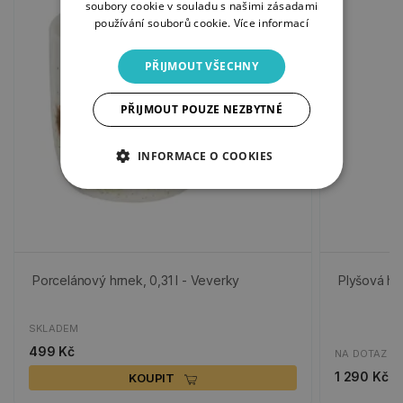
soubory cookie v souladu s našimi zásadami
používání souborů cookie.
Více informací
PŘIJMOUT VŠECHNY
PŘIJMOUT POUZE NEZBYTNÉ
INFORMACE O COOKIES
Porcelánový hrnek, 0,31 l - Veverky
Plyšová hr
SKLADEM
499 Kč
NA DOTAZ
1 290 Kč
KOUPIT