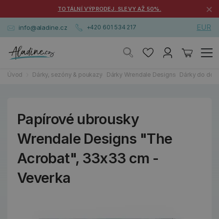
×
TOTÁLNÍ VÝPRODEJ. SLEVY AŽ 50%.
EUR
info@aladine.cz
+420 601 534 217
Úvod
Dárky, sezóny & poukazy
Dárky Wrendale Designs
Dárky do dom
Papírové ubrousky
Wrendale Designs "The
Acrobat", 33x33 cm -
Veverka