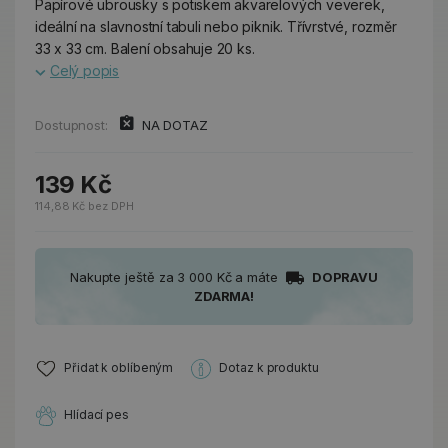
Papírové ubrousky s potiskem akvarelových veverek,
ideální na slavnostní tabuli nebo piknik. Třívrstvé, rozměr
33 x 33 cm. Balení obsahuje 20 ks.
Celý popis
Dostupnost:
NA DOTAZ
139 Kč
114,88 Kč bez DPH
Nakupte ještě za 3 000 Kč a máte
DOPRAVU
ZDARMA!
Přidat k oblíbeným
Dotaz k produktu
Hlídací pes