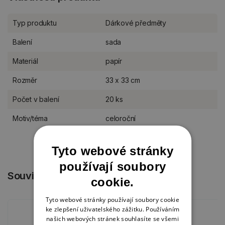
Typ produktu
Dárkové předměty
Balení
sada
Materiál
papír
Rozměr
33 x 33 cm
Počet v balení
20 ks
Motiv/téma
celoroční
Tyto webové stránky
používají soubory
Související produkty
cookie.
Tyto webové stránky používají soubory cookie
ke zlepšení uživatelského zážitku. Používáním
našich webových stránek souhlasíte se všemi