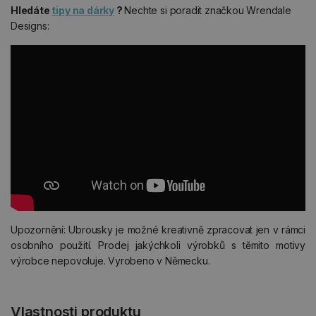
Hledáte
tipy na dárky
?
Nechte si poradit značkou Wrendale
Designs:
Upozornění: Ubrousky je možné kreativně zpracovat jen v rámci
osobního použití. Prodej jakýchkoli výrobků s těmito motivy
výrobce nepovoluje. Vyrobeno v Německu.
Vlastnosti produktu