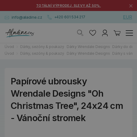
×
TOTÁLNÍ VÝPRODEJ. SLEVY AŽ 50%.
EUR
info@aladine.cz
+420 601 534 217
Úvod
Dárky, sezóny & poukazy
Dárky Wrendale Designs
Dárky do dom
Úvod
Dárky, sezóny & poukazy
Dárky Wrendale Designs
Dárky s váno
Papírové ubrousky
Wrendale Designs "Oh
Christmas Tree", 24x24 cm
- Vánoční stromek