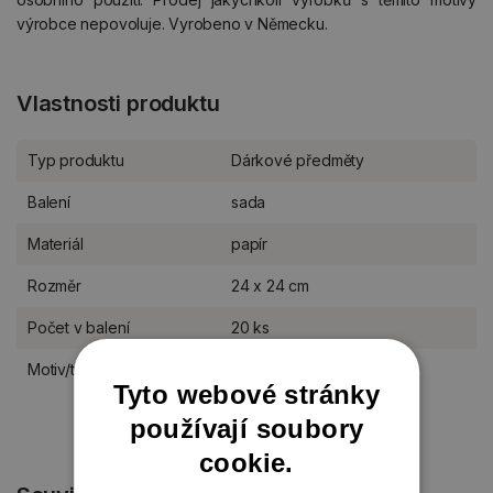
výrobce nepovoluje. Vyrobeno v Německu.
Vlastnosti produktu
Typ produktu
Dárkové předměty
Balení
sada
Materiál
papír
Rozměr
24 x 24 cm
Počet v balení
20 ks
Motiv/téma
Vánoce a advent
Tyto webové stránky
používají soubory
cookie.