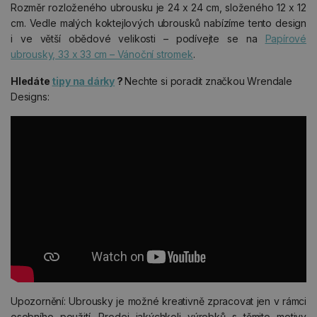
Rozměr rozloženého ubrousku je 24 x 24 cm, složeného 12 x 12
cm. Vedle malých koktejlových ubrousků nabízíme tento design
i ve větší obědové velikosti – podívejte se na
Papírové
ubrousky, 33 x 33 cm – Vánoční stromek
.
Hledáte
tipy na dárky
?
Nechte si poradit značkou Wrendale
Designs:
Upozornění: Ubrousky je možné kreativně zpracovat jen v rámci
osobního použití. Prodej jakýchkoli výrobků s těmito motivy