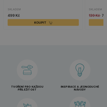
SKLADEM
SKLADEM
499 Kč
139 Kč
70
KOUPIT
TVOŘENÍ PRO KAŽDOU
INSPIRACE A JEDNODUCHÉ
PŘÍLEŽITOST
NÁVODY