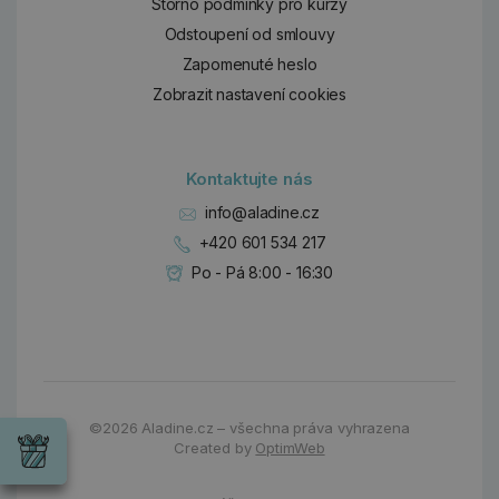
Storno podmínky pro kurzy
Odstoupení od smlouvy
Zapomenuté heslo
Zobrazit nastavení cookies
Kontaktujte nás
info@aladine.cz
+420 601 534 217
Po - Pá 8:00 - 16:30
Dárky
Wrendale
©2026
Aladine.cz – všechna práva vyhrazena
Designs
Created by
OptimWeb
Chci si vybrat
Radost pro
každou