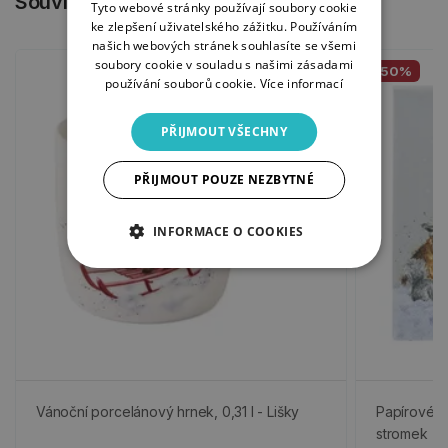
Související produkty
Tyto webové stránky používají soubory cookie
ke zlepšení uživatelského zážitku. Používáním
našich webových stránek souhlasíte se všemi
soubory cookie v souladu s našimi zásadami
-50%
používání souborů cookie.
Více informací
PŘIJMOUT VŠECHNY
PŘIJMOUT POUZE NEZBYTNÉ
INFORMACE O COOKIES
Vánoční porcelánový hrnek, 0,31 l - Lišky
Papírové u
stromek