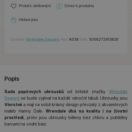
Přidat k oblíbeným
Dotaz k produktu
Hlídací pes
Značka:
Wrendale Designs
Kód:
K038
EAN:
5056272913826
Popis
Sada papírových ubrousků
od britské značky
Wrendale
Designs
se bude vyjímat na každé vánoční tabuli. Ubrousky jsou
třívrstvé
a mají na sobě krásný design převzatý z akvarelových
maleb Hanny Dale.
Wrendale dbá na kvalitu i na životní
prostředí
, proto jsou ubrousky běleny bez chloru a potištěny
barvami na vodní bázi.