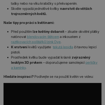
tašky nebo na víku krabičky s překvapením.
Skvěle vypadá jednotlivé kvítky
navrstvit do větších
trojrozměrných květů.
Naše tipy pro práci s květinami:
Před použitím
lze květiny dobarvit
– zkuste okvětní plátky
natónovat
blendovacím štětcem
a inkoustem z
razítkovacích polštářků Izink Dye
.
K vrstvení
květů využijete
tekutá lepidla
či tavnou lepicí
pistoli.
Prostředek kvítku bude vypadat krásně
zvýrazněný
lesklým 3D prvkem
– doporučujeme samolepicí
perličky
a kamínky
.
Hledáte inspiraci?
Podívejte se na použití květin ve videu: