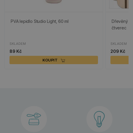
PVA lepidlo Studio Light, 60 ml
Dřevěný vý
čtverec
SKLADEM
SKLADEM
89 Kč
209 Kč
KOUPIT