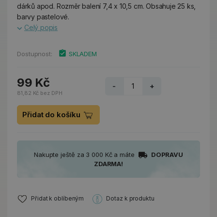
dárků apod. Rozměr balení 7,4 x 10,5 cm. Obsahuje 25 ks,
barvy pastelové.
Celý popis
Dostupnost:
SKLADEM
99 Kč
-
+
81,82 Kč bez DPH
Přidat do košíku
Nakupte ještě za 3 000 Kč a máte
DOPRAVU
ZDARMA!
Přidat k oblíbeným
Dotaz k produktu