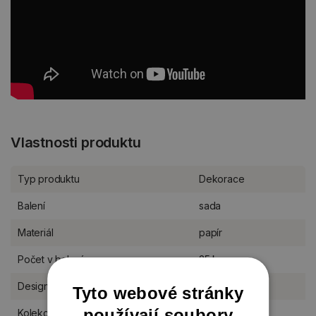
Vlastnosti produktu
Typ produktu
Dekorace
Balení
sada
Materiál
papír
Počet v balení
25 ks
Designér
Studio Light
Tyto webové stránky
používají soubory
Kolekce Studio Light
Essentials