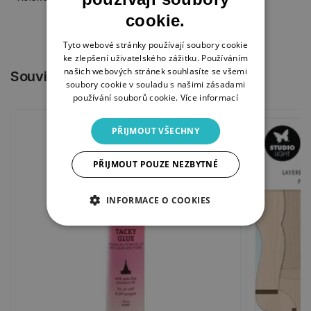
cookie.
Tyto webové stránky používají soubory cookie
ke zlepšení uživatelského zážitku. Používáním
našich webových stránek souhlasíte se všemi
Související produkty
soubory cookie v souladu s našimi zásadami
používání souborů cookie.
Více informací
PŘIJMOUT VŠECHNY
PŘIJMOUT POUZE NEZBYTNÉ
INFORMACE O COOKIES