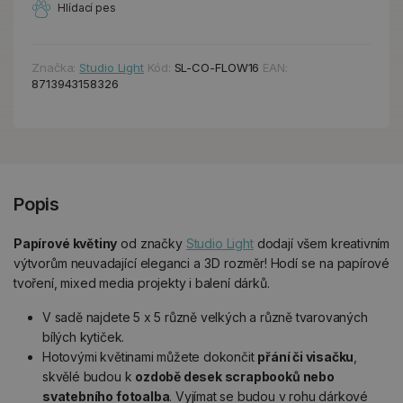
Hlídací pes
Značka:
Studio Light
Kód:
SL-CO-FLOW16
EAN:
8713943158326
Popis
Papírové květiny
od značky
Studio Light
dodají všem kreativním
výtvorům neuvadající eleganci a 3D rozměr! Hodí se na papírové
tvoření, mixed media projekty i balení dárků.
V sadě najdete 5 x 5 různě velkých a různě tvarovaných
bílých kytiček.
Hotovými květinami můžete dokončit
přání či visačku
,
skvělé budou k
ozdobě desek scrapbooků nebo
svatebního fotoalba
. Vyjímat se budou v rohu dárkové