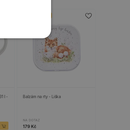
Poslední kusy
1 l -
Balzám na rty - Liška
NA DOTAZ
179 Kč