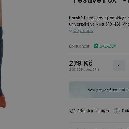
Pánské bambusové ponožky s ny
univerzální velikost (40–46). V
Celý popis
Dostupnost:
SKLADEM
279 Kč
-
230,58 Kč bez DPH
Nakupte ještě za 3 00
Přidat k oblíbeným
Dot