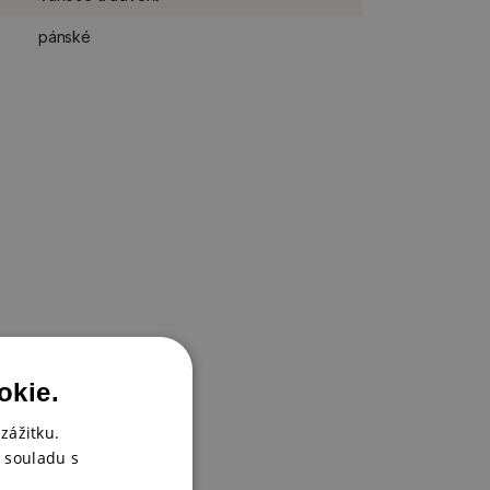
pánské
okie.
zážitku.
 souladu s