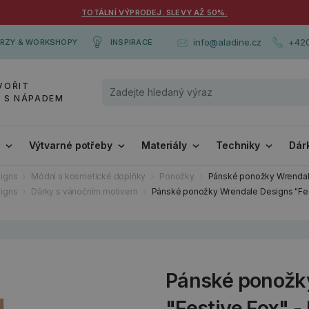
TOTÁLNÍ VÝPRODEJ. SLEVY AŽ 50%.
+420
info@aladine.cz
RZY & WORKSHOPY
INSPIRACE
VOŘIT
Y S NÁPADEM
i
Výtvarné potřeby
Materiály
Techniky
Dár
igns
Módní a kosmetické doplňky
Ponožky
Pánské ponožky Wrendale 
igns
Dárky s vánočním motivem
Pánské ponožky Wrendale Designs "Fest
Pánské ponožk
"Festive Fox" -