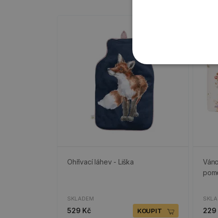
Ohřívací láhev - Liška
Váno
pome
SKLADEM
SKL
529 Kč
229
KOUPIT