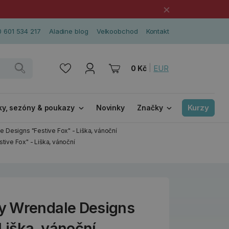
×
 601 534 217
Aladine blog
Velkoobchod
Kontakt
|
EUR
0 Kč
Kurzy
ky, sezóny & poukazy
Novinky
Značky
Designs "Festive Fox" - Liška, vánoční
ive Fox" - Liška, vánoční
y Wrendale Designs
 Liška, vánoční