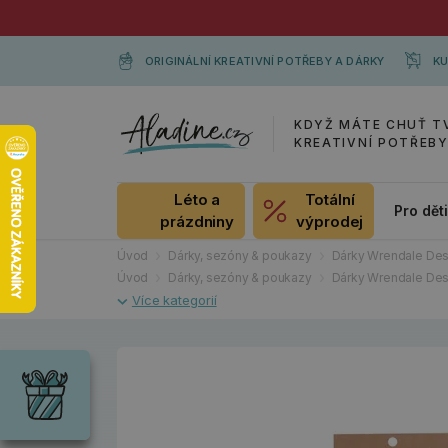
ORIGINÁLNÍ KREATIVNÍ POTŘEBY A DÁRKY
KU
KDYŽ MÁTE CHUŤ T
KREATIVNÍ POTŘEB
Léto a
Totální
Pro dět
prázdniny
výprodej
Úvod
Dárky, sezóny & poukazy
Dárky Wrendale Des
Úvod
Dárky, sezóny & poukazy
Dárky Wrendale Des
Dárky
Wrendale
Designs
Chci si vybrat
Radost pro
každou
příležitost