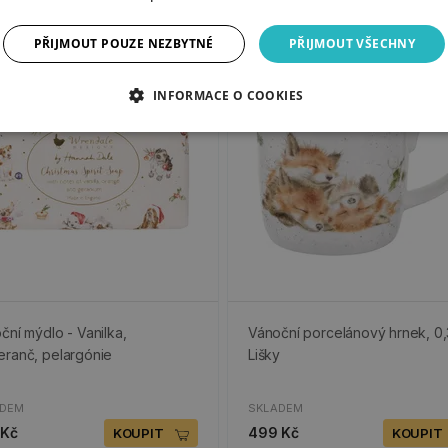
PŘIJMOUT POUZE NEZBYTNÉ
PŘIJMOUT VŠECHNY
INFORMACE O COOKIES
ční mýdlo - Vanilka,
Vánoční porcelánový hrnek, 0,3
ranč, pelargónie
Lišky
ADEM
SKLADEM
 Kč
499 Kč
KOUPIT
KOUPIT