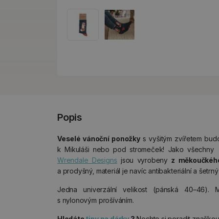
Popis
Veselé vánoční ponožky
s vyšitým zvířetem bu
k Mikuláši nebo pod stromeček! Jako všechn
Wrendale Designs
jsou vyrobeny
z měkoučkéh
a prodyšný, materiál je navíc antibakteriální a šetrný
Jedna univerzální velikost (pánská 40–46). 
s nylonovým prošíváním.
Hledáte
tipy na dárky
?
Nechte si poradit značko