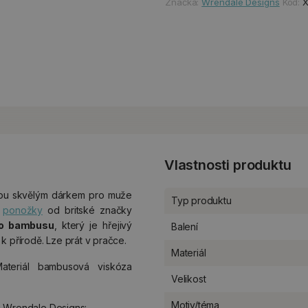
Značka:
Wrendale Designs
Kód:
Vlastnosti produktu
dou skvělým dárkem pro muže
Typ produktu
y
ponožky
od britské značky
o bambusu
, který je hřejivý
Balení
 k přírodě. Lze prát v pračce.
Materiál
Materiál bambusová viskóza
Velikost
Motiv/téma
u Wrendale Designs: