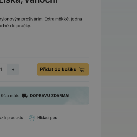
lonovým prošíváním. Extra měkké, jedna
hodné do pračky.
+
Přidat do košíku
0 Kč a máte
DOPRAVU ZDARMA!
az k produktu
Hlídací pes