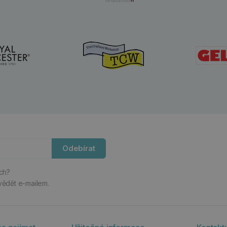
Odebírat
ách?
vědět e-mailem.