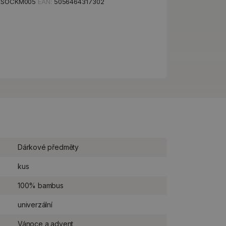
XSOCKM005
EAN:
5056464317302
Dárkové předměty
kus
100% bambus
univerzální
Vánoce a advent