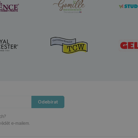
Odebírat
ách?
vědět e-mailem.