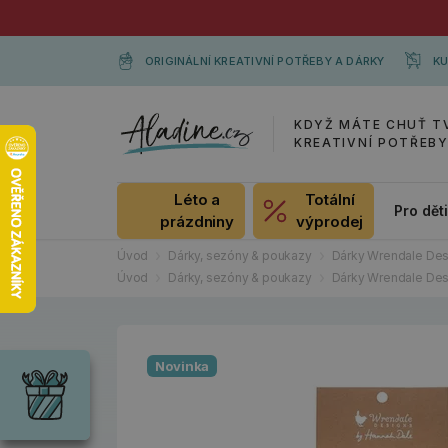
ORIGINÁLNÍ KREATIVNÍ POTŘEBY A DÁRKY
KU
KDYŽ MÁTE CHUŤ T
KREATIVNÍ POTŘEB
Léto a
Totální
Pro dět
prázdniny
výprodej
Úvod
Dárky, sezóny & poukazy
Dárky Wrendale Des
Úvod
Dárky, sezóny & poukazy
Dárky Wrendale Des
Dárky
Wrendale
Novinka
Designs
Chci si vybrat
Radost pro
každou
příležitost