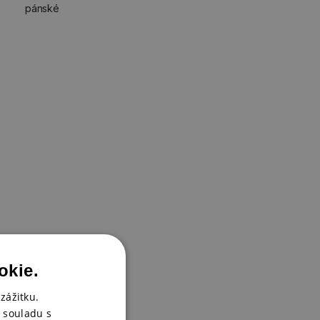
pánské
okie.
zážitku.
 souladu s