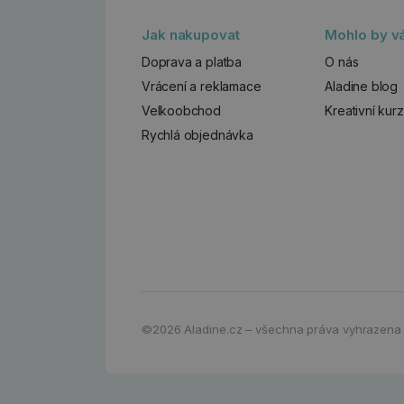
Jak nakupovat
Mohlo by vá
Doprava a platba
O nás
Vrácení a reklamace
Aladine blog
Velkoobchod
Kreativní kur
Rychlá objednávka
©2026
Aladine.cz – všechna práva vyhrazena