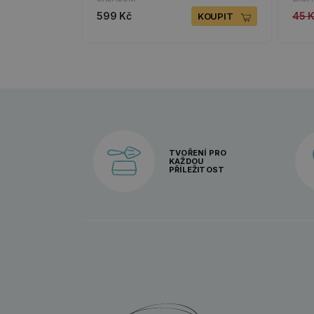
599 Kč
45 
KOUPIT
TVOŘENÍ PRO
KAŽDOU
PŘÍLEŽITOST