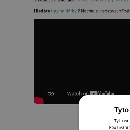
Hledáte
tipy na dárky
?
Nechte si inspirovat příb
Tyto
Tyto we
Používání