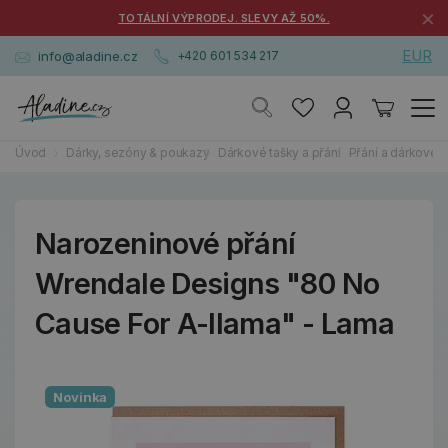
×
TOTÁLNÍ VÝPRODEJ. SLEVY AŽ 50%.
EUR
info@aladine.cz
+420 601 534 217
Úvod
Dárky, sezóny & poukazy
Dárkové tašky a přání
Přání a dárkové k
Narozeninové přání
Wrendale Designs "80 No
Cause For A-llama" - Lama
Novinka