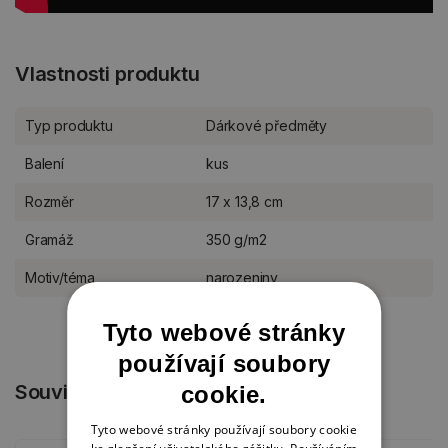
Vlastnosti produktu
Typ produktu
Dárkové předměty
Balení
kus
Rozměr
17 x 13,8 cm
Gramáž
350 g/m2
Motiv/téma
narozeniny
Tyto webové stránky
používají soubory
Související produkty
cookie.
Tyto webové stránky používají soubory cookie