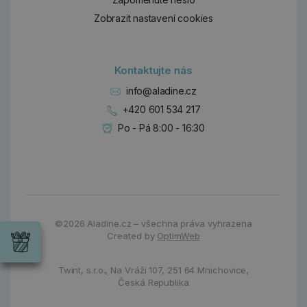
Zobrazit nastavení cookies
Kontaktujte nás
info@aladine.cz
+420 601 534 217
Po - Pá 8:00 - 16:30
Dárky
©2026
Aladine.cz – všechna práva vyhrazena
Wrendale
Created by
OptimWeb
Designs
Chci si vybrat
Radost pro
každou
Twint, s.r.o.,
Na Vráži 107
,
251 64 Mnichovice,
příležitost
Česká Republika