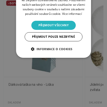
ke zlepšení uživatelského zážitku. Používáním
-50%
našich webových stránek souhlasíte se všemi
soubory cookie v souladu s našimi zásadami
používání souborů cookie.
Více informací
PŘIJMOUT VŠECHNY
PŘIJMOUT POUZE NEZBYTNÉ
INFORMACE O COOKIES
Dárková taška na víno - Liška
Jídelní por
zvířata
SKLADEM
SKLADEM