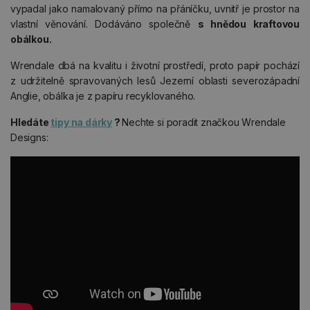
vypadal jako namalovaný přímo na přáníčku, uvnitř je prostor na
vlastní věnování. Dodáváno společně
s hnědou kraftovou
obálkou.
Wrendale dbá na kvalitu i životní prostředí, proto papír pochází
z udržitelně spravovaných lesů Jezerní oblasti severozápadní
Anglie, obálka je z papíru recyklovaného.
Hledáte
tipy na dárky
?
Nechte si poradit značkou Wrendale
Designs: