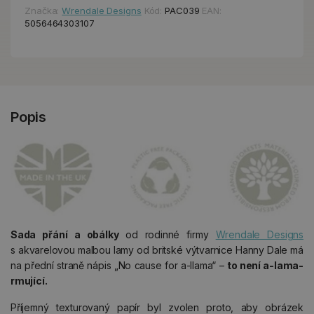
Značka:
Wrendale Designs
Kód:
PAC039
EAN:
5056464303107
Popis
Sada přání a obálky
od rodinné firmy
Wrendale Designs
s akvarelovou malbou lamy od britské výtvarnice Hanny Dale má
na přední straně nápis „No cause for a-llama“ –
to není a-lama-
rmující.
Příjemný texturovaný papír byl zvolen proto, aby obrázek