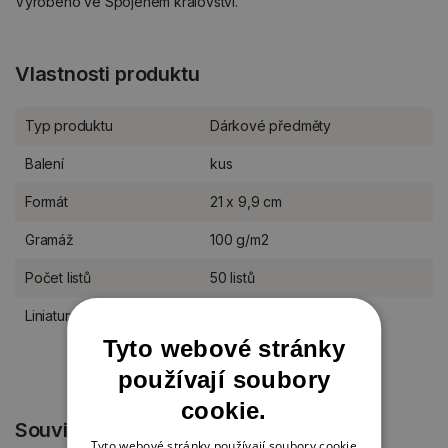
Vyrobeno ve Spojeném království.
Vlastnosti produktu
Typ produktu
Dárkové předměty
Balení
kus
Formát
21 x 9,9 cm
Gramáž
100 g/m2
Počet listů
50 listů
Liniatura bloků
linkovaný
Tyto webové stránky
používají soubory
cookie.
Související produkty
Tyto webové stránky používají soubory cookie