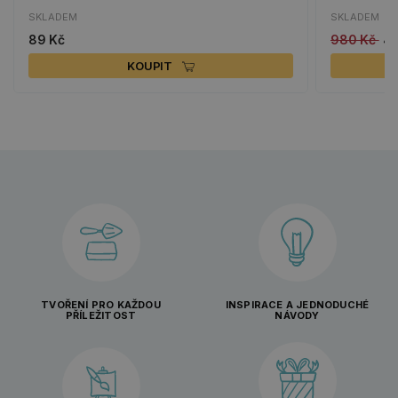
SKLADEM
SKLADEM
89 Kč
980 Kč
49
KOUPIT
TVOŘENÍ PRO KAŽDOU
INSPIRACE A JEDNODUCHÉ
PŘÍLEŽITOST
NÁVODY