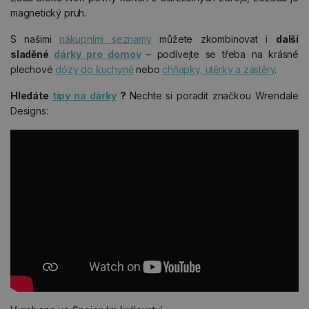
magnetický pruh.
S našimi
nákupními seznamy
můžete zkombinovat i
další
sladěné
dárky pro domov
– podívejte se třeba na krásné
plechové
dózy do kuchyně
nebo
chňapky, utěrky a zástěry
.
Hledáte
tipy na dárky
?
Nechte si poradit značkou Wrendale
Designs: