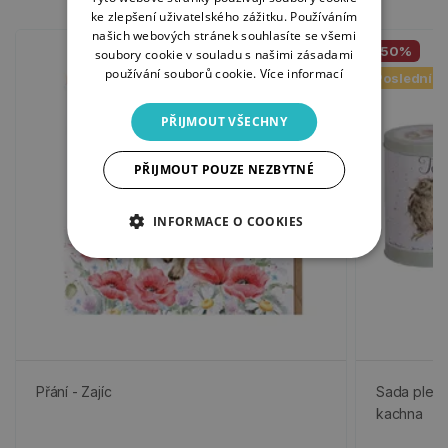
ke zlepšení uživatelského zážitku. Používáním
našich webových stránek souhlasíte se všemi
-50%
soubory cookie v souladu s našimi zásadami
používání souborů cookie.
Více informací
Poslední k
PŘIJMOUT VŠECHNY
PŘIJMOUT POUZE NEZBYTNÉ
INFORMACE O COOKIES
Přání - Zajíc
Sada plech
kachna