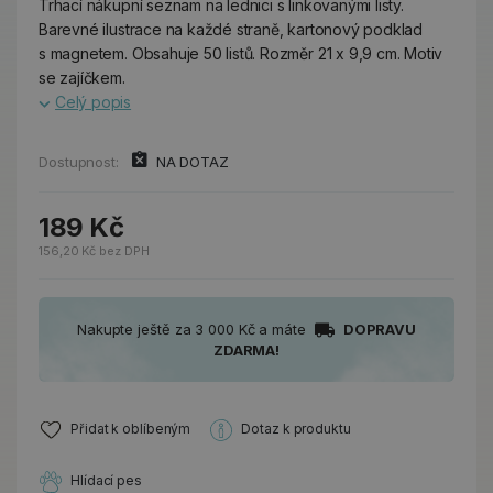
Trhací nákupní seznam na lednici s linkovanými listy.
Barevné ilustrace na každé straně, kartonový podklad
s magnetem. Obsahuje 50 listů. Rozměr 21 x 9,9 cm. Motiv
se zajíčkem.
Celý popis
Dostupnost:
NA DOTAZ
189 Kč
156,20 Kč bez DPH
Nakupte ještě za 3 000 Kč a máte
DOPRAVU
ZDARMA!
Přidat k oblíbeným
Dotaz k produktu
Hlídací pes