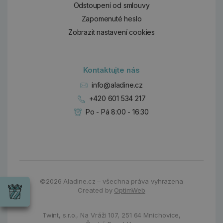
Odstoupení od smlouvy
Zapomenuté heslo
Zobrazit nastavení cookies
Kontaktujte nás
info@aladine.cz
+420 601 534 217
Po - Pá 8:00 - 16:30
Dárky
Wrendale
©2026
Aladine.cz – všechna práva vyhrazena
Designs
Created by
OptimWeb
Chci si vybrat
Radost pro
každou
příležitost
Twint, s.r.o.,
Na Vráži 107
,
251 64 Mnichovice,