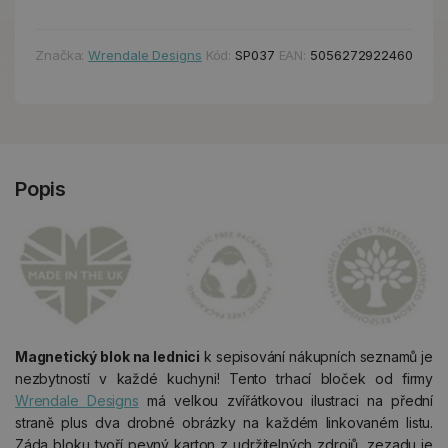
Značka:
Wrendale Designs
Kód:
SP037
EAN:
5056272922460
Popis
Magnetický blok na lednici
k sepisování nákupních seznamů je
nezbytností v každé kuchyni! Tento trhací bloček od firmy
Wrendale Designs
má velkou zvířátkovou ilustraci na přední
straně plus dva drobné obrázky na každém linkovaném listu.
Záda bloku tvoří pevný karton z udržitelných zdrojů, zezadu je