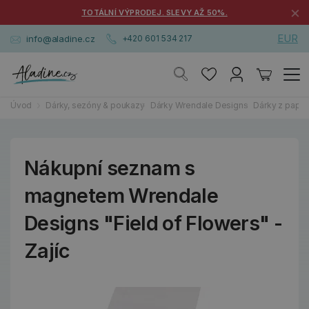
×
TOTÁLNÍ VÝPRODEJ. SLEVY AŽ 50%.
EUR
info@aladine.cz
+420 601 534 217
Úvod
Dárky, sezóny & poukazy
Dárky Wrendale Designs
Dárky z papírn
Nákupní seznam s
magnetem Wrendale
Designs "Field of Flowers" -
Zajíc