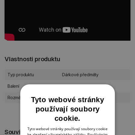
Vlastnosti produktu
Typ produktu
Dárkové předměty
Balení
kus
Rozměr
10,5 x 5,7 x 3,5 cm
Tyto webové stránky
používají soubory
cookie.
Tyto webové stránky používají soubory cookie
Související produkty
ke zlepšení uživatelského zážitku. Používáním