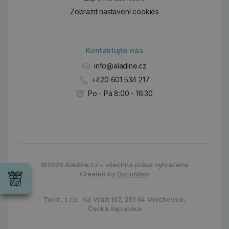
Zobrazit nastavení cookies
Kontaktujte nás
info@aladine.cz
+420 601 534 217
Po - Pá 8:00 - 16:30
Dárky
©2026
Aladine.cz – všechna práva vyhrazena
Wrendale
Created by
OptimWeb
Designs
Chci si vybrat
Radost pro
každou
Twint, s.r.o.,
Na Vráži 107
,
251 64 Mnichovice,
příležitost
Česká Republika