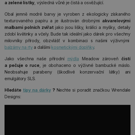
a zelené lístky
, výsledná vůně je čistá a osvěžující.
Obal jemně modré barvy je vyroben z ekologicky získaného
texturovaného papíru a je ilustrován drobnými
akvarelovými
malbami polních zvířat
jako jsou lišky, králíci a myšky, detaily
zdobí květinky a včely. Bude tak ideální jako dárek pro všechny
milovníky přírody, obzvlášť v kombinaci s našimi výživnými
balzámy na rty
a dalšími
kosmetickými doplňky
.
Jako všechna naše přírodní
mýdla
Meadow zároveň
čistí
a pečuje o ruce
, je obohaceno o výživné bambucké máslo.
Neobsahuje parabeny (škodlivé konzervační látky) ani
emulgátory SLS.
Hledáte
tipy na dárky
?
Nechte si poradit značkou Wrendale
Designs: