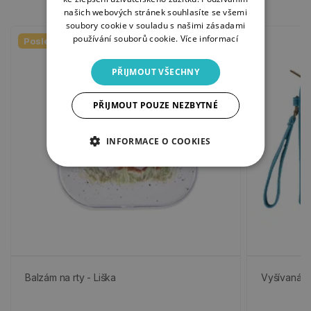
našich webových stránek souhlasíte se všemi
soubory cookie v souladu s našimi zásadami
používání souborů cookie.
Více informací
Poslední kusy
PŘIJMOUT VŠECHNY
PŘIJMOUT POUZE NEZBYTNÉ
INFORMACE O COOKIES
Balzám na rty - Liška
Vyšívaná k