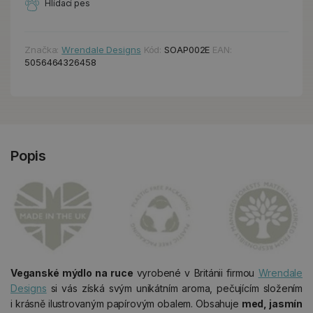
Hlídací pes
Značka:
Wrendale Designs
Kód:
SOAP002E
EAN:
5056464326458
Popis
Veganské mýdlo na ruce
vyrobené v Británii firmou
Wrendale
Designs
si vás získá svým unikátním aroma, pečujícím složením
i krásně ilustrovaným papírovým obalem. Obsahuje
med, jasmín