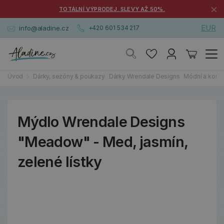
×
TOTÁLNÍ VÝPRODEJ. SLEVY AŽ 50%.
EUR
info@aladine.cz
+420 601 534 217
Úvod
Dárky, sezóny & poukazy
Dárky Wrendale Designs
Módní a kosm
Mýdlo Wrendale Designs
"Meadow" - Med, jasmín,
zelené lístky