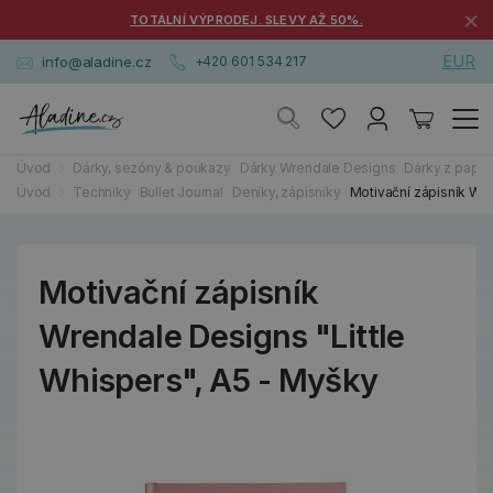
×
TOTÁLNÍ VÝPRODEJ. SLEVY AŽ 50%.
EUR
info@aladine.cz
+420 601 534 217
Úvod
Dárky, sezóny & poukazy
Dárky Wrendale Designs
Dárky z papírn
Úvod
Techniky
Bullet Journal
Deníky, zápisníky
Motivační zápisník Wre
Motivační zápisník
Wrendale Designs "Little
Whispers", A5 - Myšky