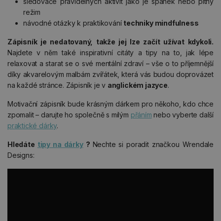
sledovače pravidelných aktivit jako je spánek nebo pitný
režim
návodné otázky k praktikování
techniky mindfulness
Zápisník je nedatovaný, takže jej lze začít užívat kdykoli.
Najdete v něm také inspirativní citáty a tipy na to, jak lépe
relaxovat a starat se o své mentální zdraví – vše o to příjemnější
díky akvarelovým malbám zvířátek, která vás budou doprovázet
na každé stránce. Zápisník je v
anglickém jazyce
.
Motivační zápisník bude krásným dárkem pro někoho, kdo chce
zpomalit – darujte ho společně s milým
přáním
nebo vyberte další
praktické dárky
.
Hledáte
tipy na dárky
?
Nechte si poradit značkou Wrendale
Designs: