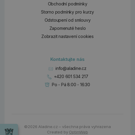
Obchodní podmínky
Storno podmínky pro kurzy
Odstoupení od smlouvy
Zapomenuté heslo
Zobrazit nastavení cookies
Kontaktujte nás
info@aladine.cz
+420 601 534 217
Po - Pá 8:00 - 16:30
Dárky
Wrendale
©2026
Aladine.cz – všechna práva vyhrazena
Designs
Created by
OptimWeb
Chci si vybrat