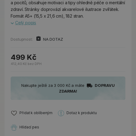
a pocitů, obsahuje motivaci a tipy ohledně péče o mentální
zdraví. Stránky doprovází akvarelové ilustrace zvířátek.
Formát A5+ (15,5 x 21,6 cm), 182 stran.
Celý popis
Dostupnost:
NA DOTAZ
499 Kč
412,40 Kč bez DPH
Nakupte ještě za 3 000 Kč a máte
DOPRAVU
ZDARMA!
Přidat k oblíbeným
Dotaz k produktu
Hlídací pes