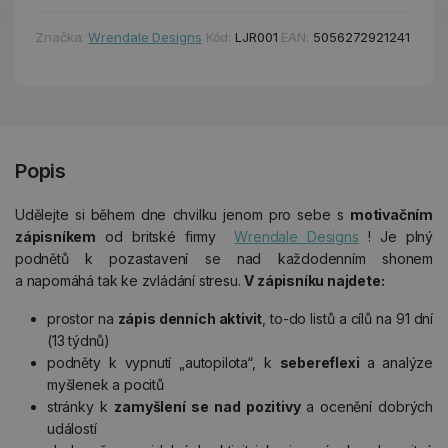
Značka:
Wrendale Designs
Kód:
LJR001
EAN:
5056272921241
Popis
Udělejte si během dne chvilku jenom pro sebe s
motivačním
zápisníkem
od britské firmy
Wrendale Designs
! Je plný
podnětů k pozastavení se nad každodenním shonem
a napomáhá tak ke zvládání stresu.
V zápisníku najdete:
prostor na
zápis denních aktivit
, to-do listů a cílů na 91 dní
(13 týdnů)
podněty k vypnutí „autopilota“, k
sebereflexi
a analýze
myšlenek a pocitů
stránky k
zamyšlení se nad pozitivy
a ocenění dobrých
událostí