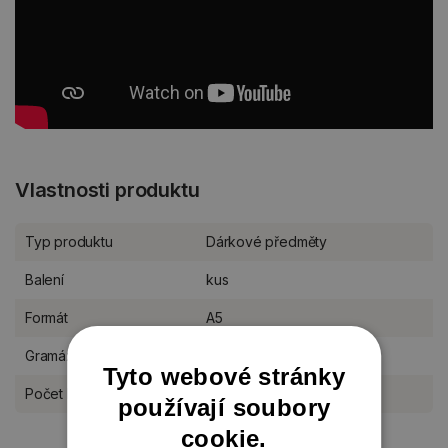
Vlastnosti produktu
Typ produktu
Dárkové předměty
Balení
kus
Formát
A5
Gramáž
120 g/m2
Tyto webové stránky
Počet listů
91 listů
používají soubory
cookie.