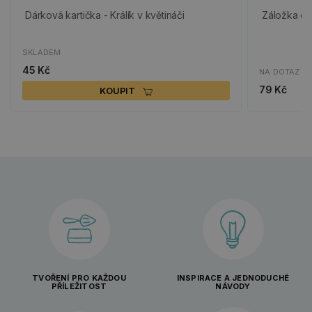
Dárková kartička - Králík v květináči
Záložka do
SKLADEM
45 Kč
NA DOTAZ
79 Kč
KOUPIT
TVOŘENÍ PRO KAŽDOU
INSPIRACE A JEDNODUCHÉ
PŘÍLEŽITOST
NÁVODY