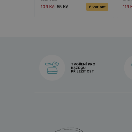
109 Kč
55 Kč
119
6 variant
TVOŘENÍ PRO
KAŽDOU
PŘÍLEŽITOST