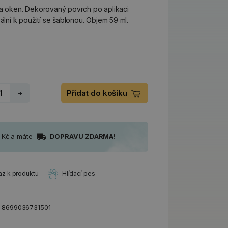
 a oken. Dekorovaný povrch po aplikaci
ální k použití se šablonou. Objem 59 ml.
+
Přidat do košíku
0 Kč a máte
DOPRAVU ZDARMA!
az k produktu
Hlídací pes
:
8699036731501