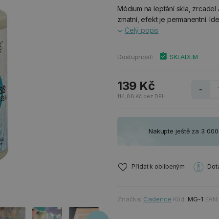
Médium na leptání skla, zrcadel
zmatní, efekt je permanentní. Ide
Celý popis
Dostupnost:
SKLADEM
139 Kč
-
114,88 Kč bez DPH
Nakupte ještě za 3 00
Přidat k oblíbeným
Dot
Značka:
Cadence
Kód:
MG-1
EAN