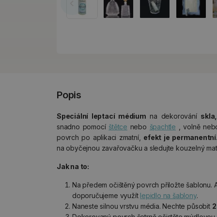
Popis
Speciální leptací médium
na dekorování
skla
snadno pomocí
štětce
nebo
špachtle
, volně neb
povrch po aplikaci zmatní,
efekt je permanentní
na obyčejnou zavařovačku a sledujte kouzelný mat
Jak na to:
Na předem očištěný povrch přiložte šablonu. 
doporučujeme využít
lepidlo na šablony
.
Naneste silnou vrstvu média. Nechte působit
2
Dekorovaný povrch šetrně očistěte mýdlovou