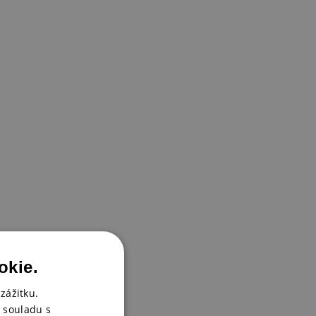
okie.
zážitku.
 souladu s