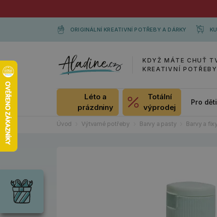
ORIGINÁLNÍ KREATIVNÍ POTŘEBY A DÁRKY
KU
KDYŽ MÁTE CHUŤ T
KREATIVNÍ POTŘEB
Léto a
Totální
Pro dět
prázdniny
výprodej
Úvod
Výtvarné potřeby
Barvy a pasty
Barvy a fix
Dárky
Wrendale
Designs
Chci si vybrat
Radost pro
každou
příležitost