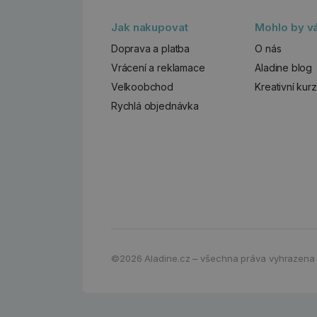
Jak nakupovat
Mohlo by vá
Doprava a platba
O nás
Vrácení a reklamace
Aladine blog
Velkoobchod
Kreativní kur
Rychlá objednávka
©2026
Aladine.cz – všechna práva vyhrazena