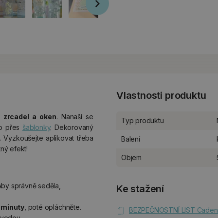
Vlastnosti produktu
, zrcadel a oken
. Nanaší se
Typ produktu
o přes
šablonky
. Dekorovaný
.
Vyzkoušejte aplikovat třeba
Balení
ný efekt!
Objem
Aby správně seděla,
Ke stažení
 minuty
, poté opláchněte.
BEZPEČNOSTNÍ LIST Cadence
 vodou.