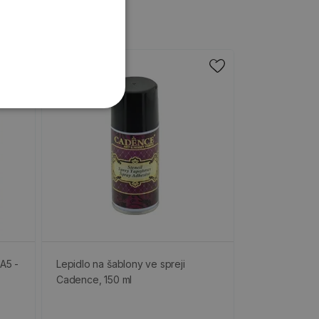
 A5 -
Lepidlo na šablony ve spreji
Cadence, 150 ml