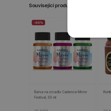
Související produkty
-50%
-50
Barva na zrcadlo Cadence Mirror
Kont
Festival, 50 ml
SKLADEM
SKL