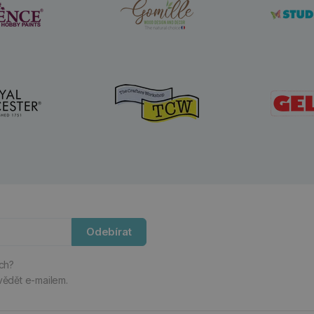
Odebírat
ách?
vědět e-mailem.