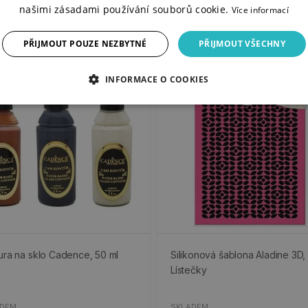
našimi zásadami používání souborů cookie.
Více informací
PŘIJMOUT POUZE NEZBYTNÉ
PŘIJMOUT VŠECHNY
%
-50%
INFORMACE O COOKIES
ura na sklo Cadence, 50 ml
Silikonová šablona Aladine 3D,
Lístečky
ADEM
SKLADEM