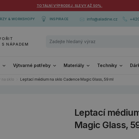
TOTÁLNÍ VÝPRODEJ. SLEVY AŽ 50%.
+420
info@aladine.cz
RZY & WORKSHOPY
INSPIRACE
VOŘIT
Y S NÁPADEM
i
Výtvarné potřeby
Materiály
Techniky
Dár
y na sklo
Leptací médium na sklo Cadence Magic Glass, 59 ml
Leptací médium
Magic Glass, 5