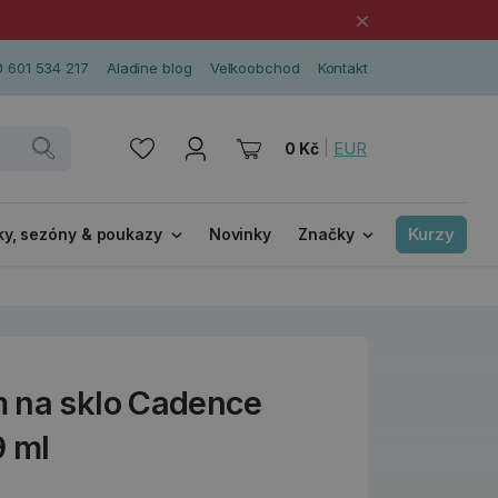
×
 601 534 217
Aladine blog
Velkoobchod
Kontakt
|
EUR
0 Kč
Kurzy
ky, sezóny & poukazy
Novinky
Značky
 na sklo Cadence
9 ml