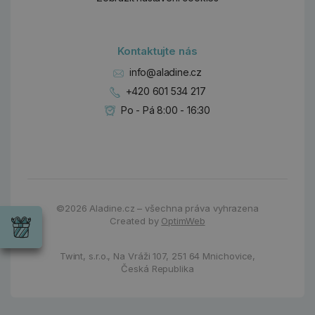
Kontaktujte nás
info@aladine.cz
+420 601 534 217
Po - Pá 8:00 - 16:30
Dárky
Wrendale
©2026
Aladine.cz – všechna práva vyhrazena
Designs
Created by
OptimWeb
Chci si vybrat
Radost pro
každou
Twint, s.r.o.,
Na Vráži 107
,
251 64 Mnichovice,
příležitost
Česká Republika