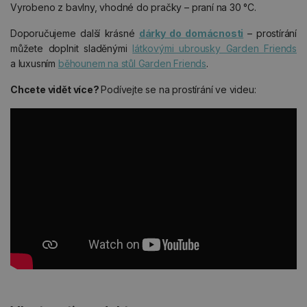
Vyrobeno z bavlny, vhodné do pračky – praní na 30 °C.
Doporučujeme další krásné
dárky do domácnosti
– prostírání
můžete doplnit sladěnými
látkovými ubrousky Garden Friends
a luxusním
běhounem na stůl Garden Friends
.
Chcete vidět více?
Podívejte se na prostírání ve videu: