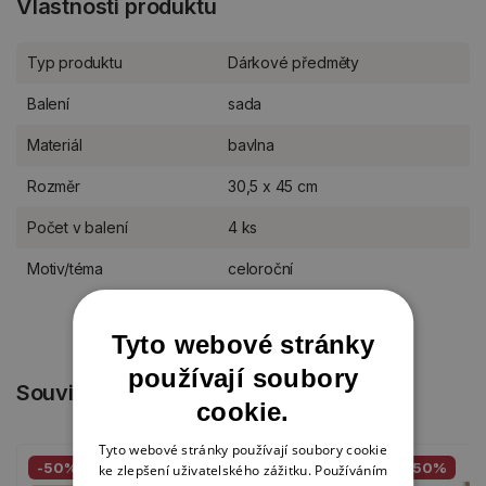
Vlastnosti produktu
Typ produktu
Dárkové předměty
Balení
sada
Materiál
bavlna
Rozměr
30,5 x 45 cm
Počet v balení
4 ks
Motiv/téma
celoroční
Tyto webové stránky
používají soubory
Související produkty
cookie.
Tyto webové stránky používají soubory cookie
-50%
-50%
ke zlepšení uživatelského zážitku. Používáním