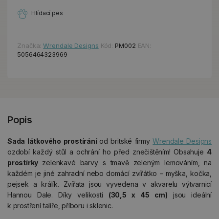
Hlídací pes
Značka:
Wrendale Designs
Kód:
PM002
EAN:
5056464323969
Popis
Sada látkového prostírání
od britské firmy
Wrendale Designs
ozdobí každý stůl a ochrání ho před znečištěním! Obsahuje
4
prostírky
zelenkavé barvy s tmavě zeleným lemováním, na
každém je jiné zahradní nebo domácí zvířátko – myška, kočka,
pejsek a králík. Zvířata jsou vyvedena v akvarelu výtvarnicí
Hannou Dale. Díky velikosti
(30,5 x 45 cm)
jsou ideální
k prostření talíře, příboru i sklenic.