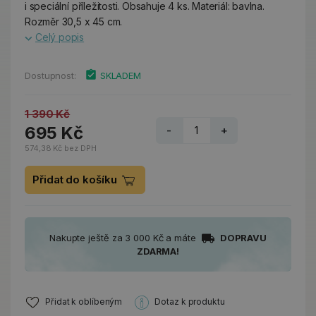
i speciální příležitosti. Obsahuje 4 ks. Materiál: bavlna.
Rozměr 30,5 x 45 cm.
Celý popis
Dostupnost:
SKLADEM
1 390 Kč
695 Kč
-
+
574,38 Kč bez DPH
Přidat do košíku
Nakupte ještě za 3 000 Kč a máte
DOPRAVU
ZDARMA!
Přidat k oblíbeným
Dotaz k produktu