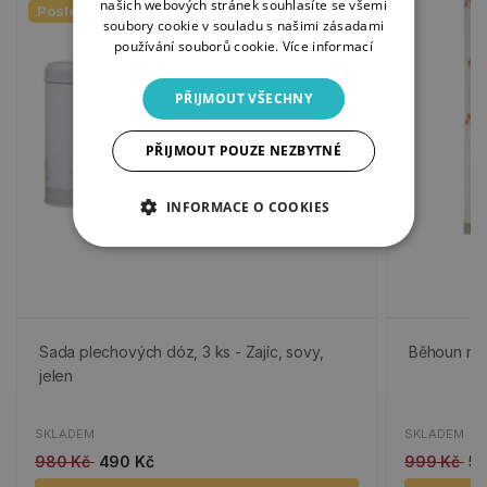
našich webových stránek souhlasíte se všemi
Poslední kusy
soubory cookie v souladu s našimi zásadami
používání souborů cookie.
Více informací
PŘIJMOUT VŠECHNY
PŘIJMOUT POUZE NEZBYTNÉ
INFORMACE O COOKIES
Sada plechových dóz, 3 ks - Zajíc, sovy,
Běhoun na s
jelen
SKLADEM
SKLADEM
980 Kč
490 Kč
999 Kč
50