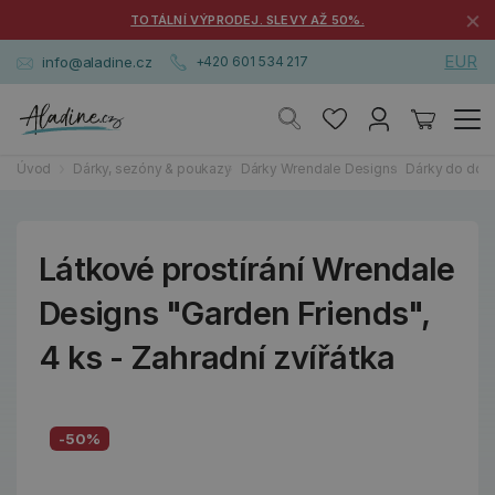
×
TOTÁLNÍ VÝPRODEJ. SLEVY AŽ 50%.
EUR
info@aladine.cz
+420 601 534 217
Úvod
Dárky, sezóny & poukazy
Dárky Wrendale Designs
Dárky do dom
Látkové prostírání Wrendale
Designs "Garden Friends",
4 ks - Zahradní zvířátka
-50%