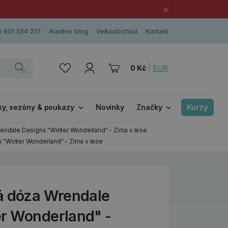
×
 601 534 217
Aladine blog
Velkoobchod
Kontakt
|
EUR
0 Kč
Kurzy
ky, sezóny & poukazy
Novinky
Značky
endale Designs "Winter Wonderland" - Zima v lese
 "Winter Wonderland" - Zima v lese
á dóza Wrendale
r Wonderland" -