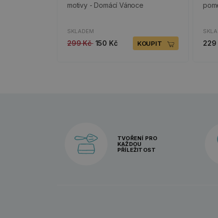
motivy - Domácí Vánoce
pome
SKLADEM
SKL
299 Kč
150 Kč
229
KOUPIT
TVOŘENÍ PRO
KAŽDOU
PŘÍLEŽITOST