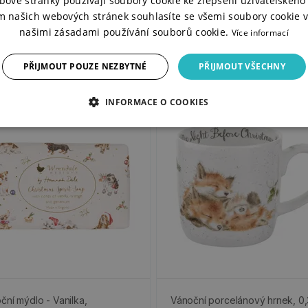
bové stránky používají soubory cookie ke zlepšení uživatelského 
m našich webových stránek souhlasíte se všemi soubory cookie v
našimi zásadami používání souborů cookie.
Více informací
PŘIJMOUT POUZE NEZBYTNÉ
PŘIJMOUT VŠECHNY
INFORMACE O COOKIES
ční mýdlo - Vanilka,
Vánoční porcelánový hrnek, 0,3