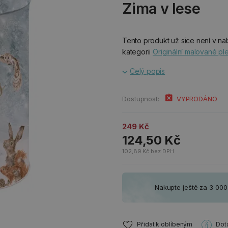
Zima v lese
Tento produkt už sice není v nab
kategorii
Originální malované p
Celý popis
Dostupnost:
VYPRODÁNO
249 Kč
124,50 Kč
102,89 Kč bez DPH
Nakupte ještě za 3 00
Přidat k oblíbeným
Dot