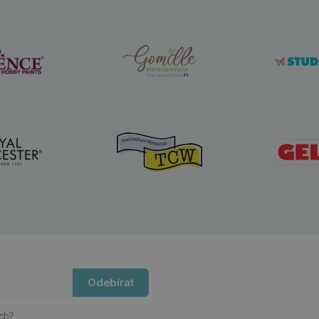
Odebírat
ách?