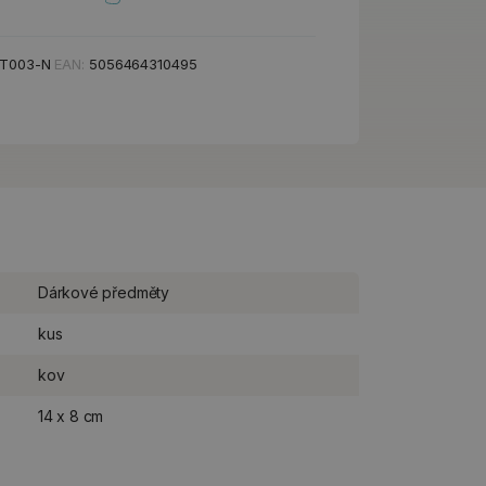
T003-N
EAN:
5056464310495
Dárkové předměty
kus
kov
14 x 8 cm