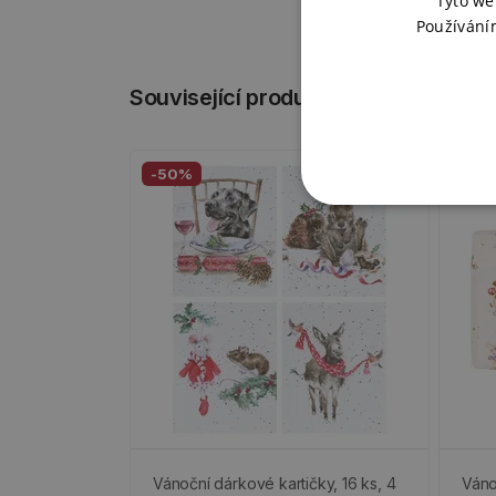
Tyto we
Používání
Související produkty
-50%
Vánoční dárkové kartičky, 16 ks, 4
Váno