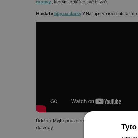
motivy
, kterými potěšíte své blízké.
Hledáte
tipy na dárky
?
Nasajte vánoční atmosféru
Údržba: Myjte pouze ručně pomocí měkké houbičk
Tyto
do vody.