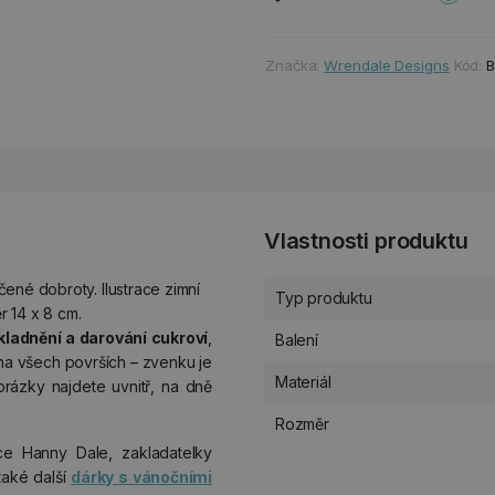
Značka:
Wrendale Designs
Kód:
B
Vlastnosti produktu
ené dobroty. Ilustrace zimní
Typ produktu
r 14 x 8 cm.
kladnění a darování cukroví
,
Balení
 na všech površích – zvenku je
Materiál
brázky najdete uvnitř, na dně
Rozměr
ice Hanny Dale, zakladatelky
také další
dárky s vánočními