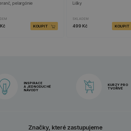
ranč, pelargónie
Lišky
ADEM
SKLADEM
 Kč
499 Kč
KOUPIT
KOUPIT
INSPIRACE
KURZY PRO
A JEDNODUCHÉ
TVOŘIVÉ
NÁVODY
Značky, které zastupujeme