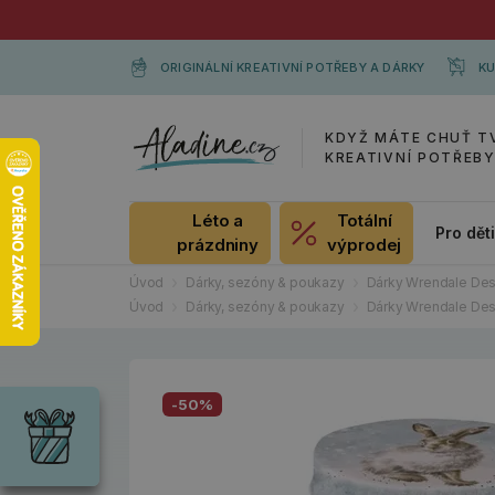
ORIGINÁLNÍ KREATIVNÍ POTŘEBY A DÁRKY
KU
KDYŽ MÁTE CHUŤ T
KREATIVNÍ POTŘEB
Léto a
Totální
Pro dět
prázdniny
výprodej
Úvod
Dárky, sezóny & poukazy
Dárky Wrendale Des
Úvod
Dárky, sezóny & poukazy
Dárky Wrendale Des
Dárky
Wrendale
-50%
Designs
Chci si vybrat
Radost pro
každou
příležitost