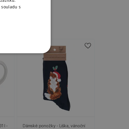
zážitku.
 souladu s
1 l -
Dámské ponožky - Liška, vánoční