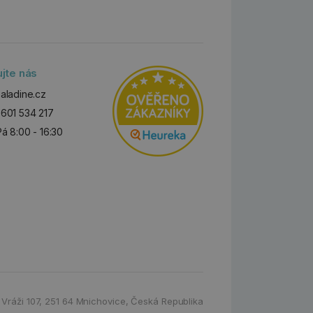
ujte nás
aladine.cz
601 534 217
Pá 8:00 - 16:30
 Vráži 107
,
251 64 Mnichovice,
Česká Republika