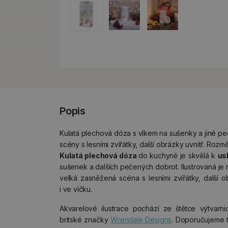
Popis
Kulatá plechová dóza s víkem na sušenky a jiné peč
scény s lesními zvířátky, další obrázky uvnitř. Rozmě
Kulatá plechová dóza
do kuchyně je skvělá k
us
sušenek a dalších pečených dobrot. Ilustrovaná je
velká zasněžená scéna s lesními zvířátky, další o
i ve víčku.
Akvarelové ilustrace pochází ze štětce výtvarn
britské značky
Wrendale Designs
. Doporučujeme 