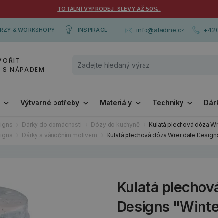
TOTÁLNÍ VÝPRODEJ. SLEVY AŽ 50%.
+420
info@aladine.cz
RZY & WORKSHOPY
INSPIRACE
VOŘIT
Y S NÁPADEM
i
Výtvarné potřeby
Materiály
Techniky
Dár
igns
Dárky do domácnosti
Dózy do kuchyně
Kulatá plechová dóza Wr
igns
Dárky s vánočním motivem
Kulatá plechová dóza Wrendale Designs
Kulatá plechov
Designs "Winte