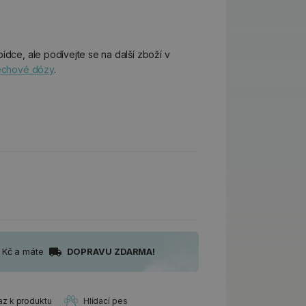
ídce, ale podívejte se na další zboží v
lechové dózy
.
0 Kč a máte
DOPRAVU ZDARMA!
az k produktu
Hlídací pes