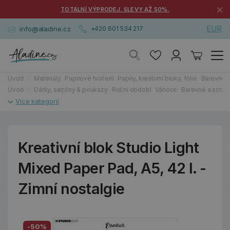
×
TOTÁLNÍ VÝPRODEJ. SLEVY AŽ 50%.
EUR
info@aladine.cz
+420 601 534 217
Úvod
Materiály
Papírové tvoření
Papíry, kreativní bloky, fólie
Barevné 
Úvod
Dárky, sezóny & poukazy
Roční období
Vánoce
Barevné a scra
Kreativní blok Studio Light
Mixed Paper Pad, A5, 42 l. -
Zimní nostalgie
-50%