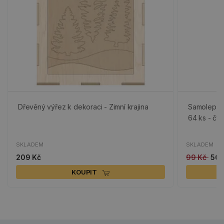
Dřevěný výřez k dekoraci - Zimní krajina
Samolepicí
64 ks - čt
SKLADEM
SKLADEM
209 Kč
99 Kč
50 
KOUPIT