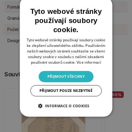
Formát
A5
Tyto webové stránky
Gramáž
170 g/m2
používají soubory
cookie.
Počet listů
42 listů
Tyto webové stránky používají soubory cookie
Designér
Studio Light
ke zlepšení uživatelského zážitku. Používáním
našich webových stránek souhlasíte se všemi
soubory cookie v souladu s našimi zásadami
používání souborů cookie.
Více informací
Související produkty
PŘIJMOUT VŠECHNY
PŘIJMOUT POUZE NEZBYTNÉ
-50%
INFORMACE O COOKIES