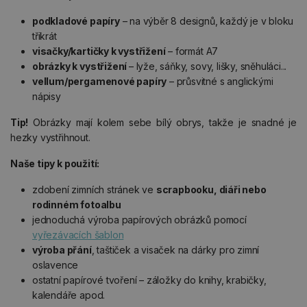
podkladové papíry
– na výběr 8 designů, každý je v bloku
třikrát
visačky/kartičky k vystřižení
– formát A7
obrázky k vystřižení
– lyže, sáňky, sovy, lišky, sněhuláci...
vellum/pergamenové papíry
– průsvitné s anglickými
nápisy
Tip!
Obrázky mají kolem sebe bílý obrys, takže je snadné je
hezky vystřihnout.
Naše tipy k použití:
zdobení zimních stránek ve
scrapbooku, diáři nebo
rodinném fotoalbu
jednoduchá výroba papírových obrázků pomocí
vyřezávacích šablon
výroba přání
, taštiček a visaček na dárky pro zimní
oslavence
ostatní papírové tvoření – záložky do knihy, krabičky,
kalendáře apod.