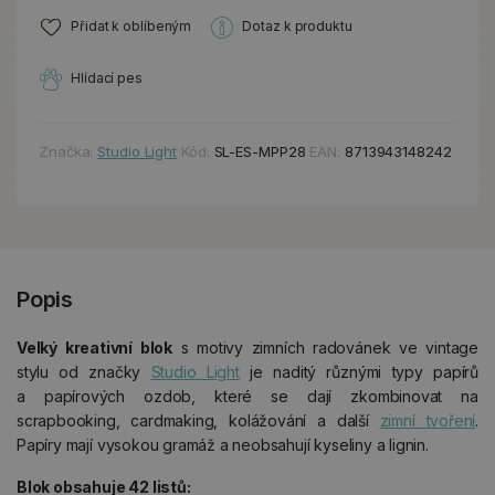
Přidat k oblíbeným
Dotaz k produktu
Hlídací pes
Značka:
Studio Light
Kód:
SL-ES-MPP28
EAN:
8713943148242
Popis
Velký kreativní blok
s motivy zimních radovánek ve vintage
stylu od značky
Studio Light
je naditý různými typy papírů
a papírových ozdob, které se dají zkombinovat na
scrapbooking, cardmaking, kolážování a další
zimní tvoření
.
Papíry mají vysokou gramáž a neobsahují kyseliny a lignin.
Blok obsahuje 42 listů: