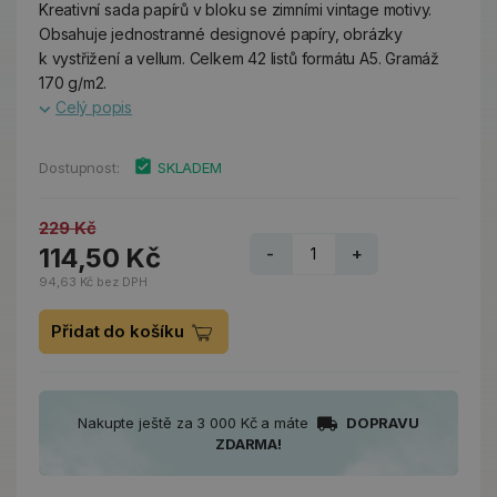
Kreativní sada papírů v bloku se zimními vintage motivy.
Obsahuje jednostranné designové papíry, obrázky
k vystřižení a vellum. Celkem 42 listů formátu A5. Gramáž
170 g/m2.
Celý popis
Dostupnost:
SKLADEM
229 Kč
114,50 Kč
-
+
94,63 Kč bez DPH
Přidat do košíku
Nakupte ještě za 3 000 Kč a máte
DOPRAVU
ZDARMA!