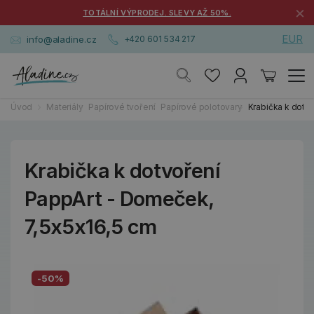
×
TOTÁLNÍ VÝPRODEJ. SLEVY AŽ 50%.
EUR
info@aladine.cz
+420 601 534 217
Úvod
Materiály
Papírové tvoření
Papírové polotovary
Krabička k dotv
Krabička k dotvoření
PappArt - Domeček,
7,5x5x16,5 cm
-50%