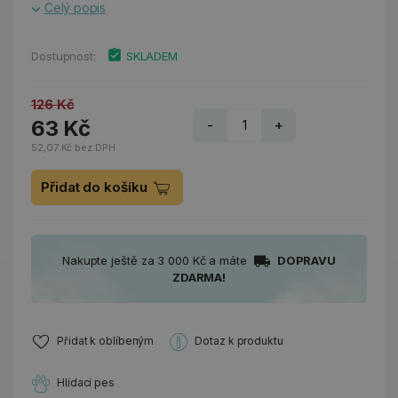
Celý popis
Dostupnost:
SKLADEM
126 Kč
63 Kč
-
+
52,07 Kč bez DPH
Přidat do košíku
Nakupte ještě za 3 000 Kč a máte
DOPRAVU
ZDARMA!
Přidat k oblíbeným
Dotaz k produktu
Hlídací pes