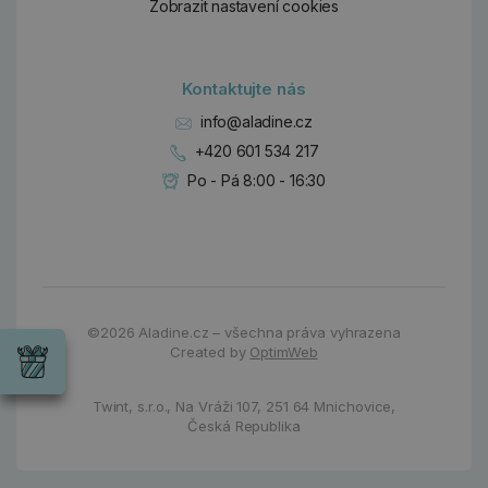
Zobrazit nastavení cookies
Kontaktujte nás
info@aladine.cz
+420 601 534 217
Po - Pá 8:00 - 16:30
Dárky
©2026
Aladine.cz – všechna práva vyhrazena
Wrendale
Created by
OptimWeb
Designs
Chci si vybrat
Radost pro
každou
Twint, s.r.o.,
Na Vráži 107
,
251 64 Mnichovice,
příležitost
Česká Republika