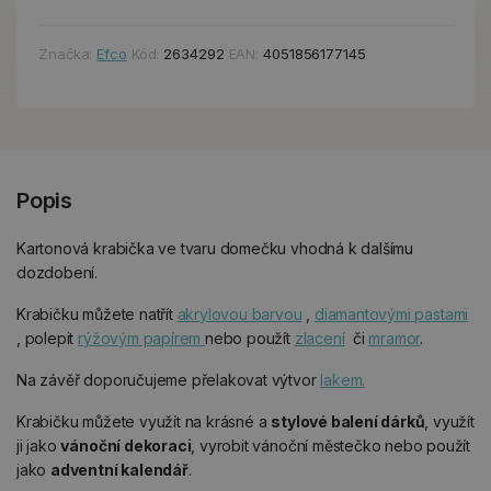
Značka:
Efco
Kód:
2634292
EAN:
4051856177145
Popis
Kartonová krabička ve tvaru domečku vhodná k dalšímu
dozdobení.
Krabičku můžete natřít
akrylovou barvou
,
diamantovými pastami
, polepit
rýžovým papírem
nebo použít
zlacení
či
mramor
.
Na závěř doporučujeme přelakovat výtvor
lakem.
Krabičku můžete využít na krásné a
stylové balení dárků
, využít
ji jako
vánoční dekoraci
, vyrobit vánoční městečko nebo použít
jako
adventní kalendář
.