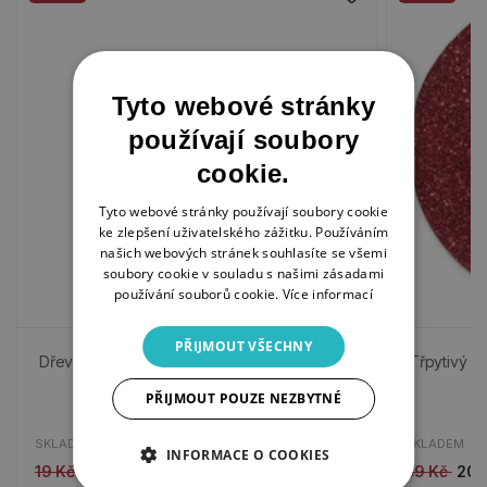
Tyto webové stránky
používají soubory
cookie.
Tyto webové stránky používají soubory cookie
ke zlepšení uživatelského zážitku. Používáním
našich webových stránek souhlasíte se všemi
soubory cookie v souladu s našimi zásadami
používání souborů cookie.
Více informací
PŘIJMOUT VŠECHNY
Dřevěný výřez, závěsný - Vločka
Třpytivý pa
PŘIJMOUT POUZE NEZBYTNÉ
SKLADEM
SKLADEM
INFORMACE O COOKIES
19 Kč
10 Kč
39 Kč
20 