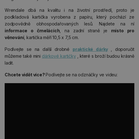
Wrendale dbá na kvalitu i na životní prostředí, proto je
podkladová kartička vyrobena z papíru, který pochází ze
zodpovědně obhospodařovaných lesů. Najdete na ní
informace o čmelácích
, na zadní straně je
místo pro
věnování
, kartička měří 10,5 x 7,5 cm.
Podívejte se na další drobné
praktické dárky
, doporučit
můžeme také mini
dárkové kartičky
, které s broží budou krásně
ladit.
Chcete vidět více?
Podívejte se na odznáčky ve videu: