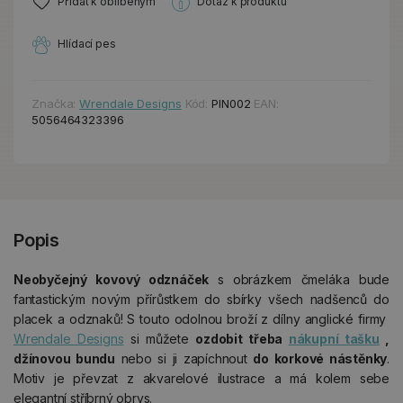
Přidat k oblíbeným
Dotaz k produktu
Hlídací pes
Značka:
Wrendale Designs
Kód:
PIN002
EAN:
5056464323396
Popis
Neobyčejný kovový odznáček
s obrázkem čmeláka bude
fantastickým novým přírůstkem do sbírky všech nadšenců do
placek a odznaků! S touto odolnou broží z dílny anglické firmy
Wrendale Designs
si můžete
ozdobit třeba
nákupní tašku
,
džínovou bundu
nebo si ji zapíchnout
do korkové nástěnky
.
Motiv je převzat z akvarelové ilustrace a má kolem sebe
elegantní stříbrný obrys.