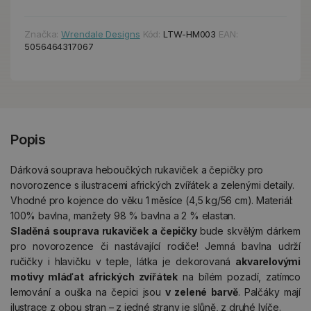
Značka:
Wrendale Designs
Kód:
LTW-HM003
EAN:
5056464317067
Popis
Dárková souprava heboučkých rukaviček a čepičky pro
novorozence s ilustracemi afrických zvířátek a zelenými detaily.
Vhodné pro kojence do věku 1 měsíce (4,5 kg/56 cm). Materiál:
100% bavlna, manžety 98 % bavlna a 2 % elastan.
Sladěná souprava rukaviček a čepičky
bude skvělým dárkem
pro novorozence či nastávající rodiče! Jemná bavlna udrží
ručičky i hlavičku v teple, látka je dekorovaná
akvarelovými
motivy mláďat afrických zvířátek
na bílém pozadí, zatímco
lemování a ouška na čepici jsou
v zelené barvě
. Palčáky mají
ilustrace z obou stran – z jedné strany je slůně, z druhé lvíče.