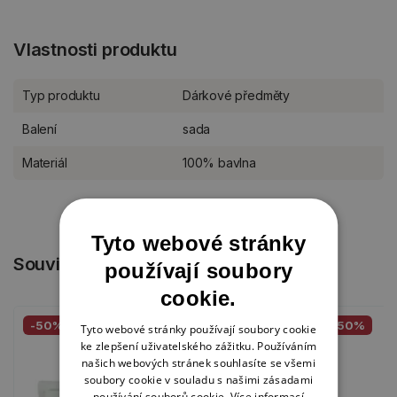
Vlastnosti produktu
Typ produktu
Dárkové předměty
Balení
sada
Materiál
100% bavlna
Tyto webové stránky
Související produkty
používají soubory
cookie.
-50%
-50%
Tyto webové stránky používají soubory cookie
ke zlepšení uživatelského zážitku. Používáním
našich webových stránek souhlasíte se všemi
soubory cookie v souladu s našimi zásadami
používání souborů cookie.
Více informací