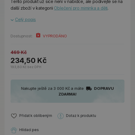
Tento produkt už sice není v nabídce, ale podívejte se na
další zboží v kategorii
Oblečení pro miminka a děti
.
Celý popis
Dostupnost:
VYPRODÁNO
469 Kč
234,50 Kč
193,80 Kč bez DPH
Nakupte ještě za 3 000 Kč a máte
DOPRAVU
ZDARMA!
Přidat k oblíbeným
Dotaz k produktu
Hlídací pes