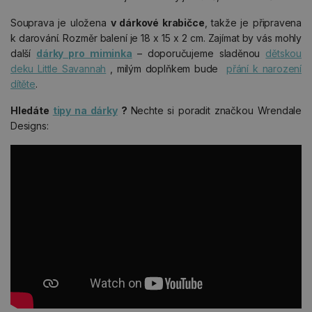
Souprava je uložena
v dárkové krabičce
, takže je připravena
k darování. Rozměr balení je 18 x 15 x 2 cm. Zajímat by vás mohly
další
dárky pro miminka
– doporučujeme sladěnou
dětskou
deku Little Savannah
, milým doplňkem bude
přání k narození
dítěte
.
Hledáte
tipy na dárky
?
Nechte si poradit značkou Wrendale
Designs: