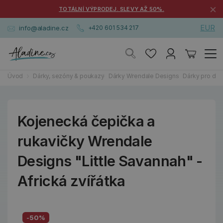
×
TOTÁLNÍ VÝPRODEJ. SLEVY AŽ 50%.
EUR
info@aladine.cz
+420 601 534 217
Úvod
Dárky, sezóny & poukazy
Dárky Wrendale Designs
Dárky pro dět
Kojenecká čepička a
rukavičky Wrendale
Designs "Little Savannah" -
Africká zvířátka
-50%