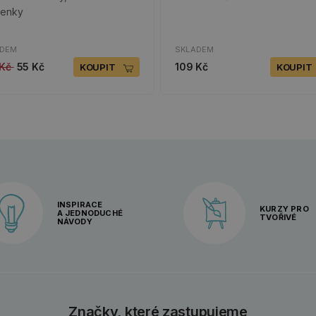
venky
ADEM
SKLADEM
 Kč
55 Kč
109 Kč
KOUPIT
KOUPIT
INSPIRACE
KURZY PRO
A JEDNODUCHÉ
TVOŘIVÉ
NÁVODY
Značky, které zastupujeme