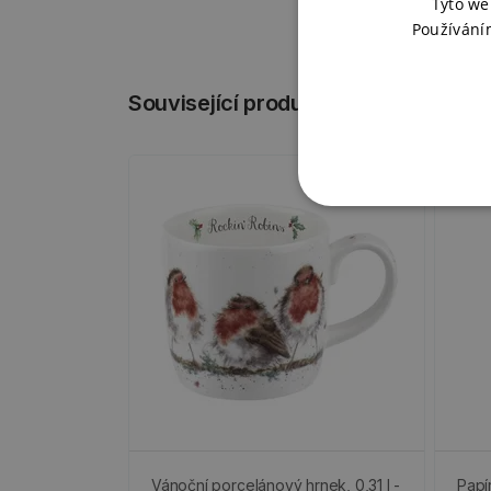
Tyto we
Používání
Související produkty
-50
Vánoční porcelánový hrnek, 0,31 l -
Papí