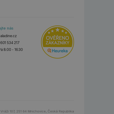
ujte nás
aladine.cz
601 534 217
Pá 8:00 - 16:30
 Vráži 107
,
251 64 Mnichovice,
Česká Republika