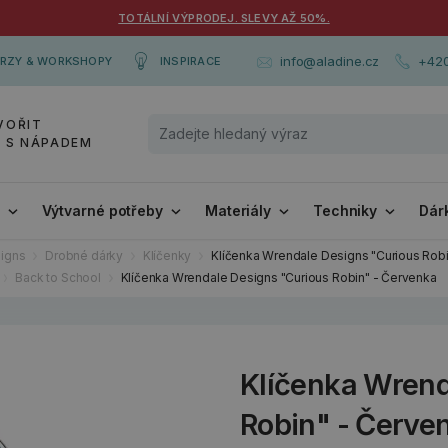
TOTÁLNÍ VÝPRODEJ. SLEVY AŽ 50%.
+420
info@aladine.cz
RZY & WORKSHOPY
INSPIRACE
VOŘIT
Y S NÁPADEM
i
Výtvarné potřeby
Materiály
Techniky
Dár
igns
Drobné dárky
Klíčenky
Klíčenka Wrendale Designs "Curious Rob
Back to School
Klíčenka Wrendale Designs "Curious Robin" - Červenka
Klíčenka Wrend
Robin" - Červe