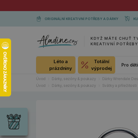
ORIGINÁLNÍ KREATIVNÍ POTŘEBY A DÁRKY
KU
KDYŽ MÁTE CHUŤ T
KREATIVNÍ POTŘEB
Léto a
Totální
Pro dět
prázdniny
výprodej
Úvod
Dárky, sezóny & poukazy
Dárky Wrendale Des
Úvod
Dárky, sezóny & poukazy
Svátky a příležitosti
Dárky
Wrendale
Designs
Chci si vybrat
Radost pro
každou
příležitost