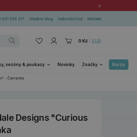
×
 601 534 217
Aladine blog
Velkoobchod
Kontakt
|
EUR
0 Kč
Kurzy
ky, sezóny & poukazy
Novinky
Značky
in" - Červenka
ale Designs "Curious
nka