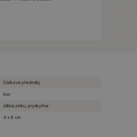
Dárkové předměty
kus
slitina zinku, pryskyřice
4 x 8 cm