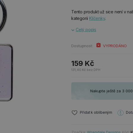
Tento produkt už sice není v nab
kategorii
Klíčenky
.
Celý popis
Dostupnost:
VYPRODÁNO
159 Kč
131,40 Kč bez DPH
Nakupte ještě za 3 00
Přidat k oblíbeným
Dot
Značka:
Wrendale Designs
Kód: