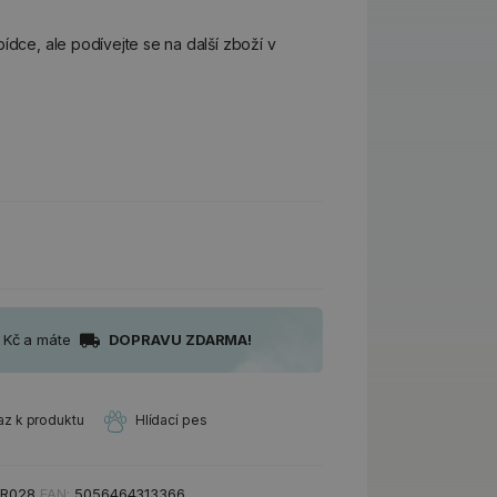
ídce, ale podívejte se na další zboží v
0 Kč a máte
DOPRAVU ZDARMA!
az k produktu
Hlídací pes
KR028
EAN:
5056464313366