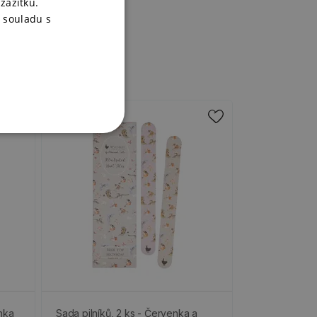
zážitku.
 souladu s
nka
Sada pilníků, 2 ks - Červenka a