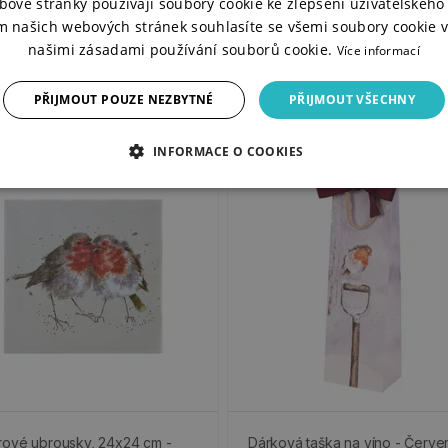
bové stránky používají soubory cookie ke zlepšení uživatelského 
m našich webových stránek souhlasíte se všemi soubory cookie v
našimi zásadami používání souborů cookie.
Více informací
PŘIJMOUT POUZE NEZBYTNÉ
PŘIJMOUT VŠECHNY
INFORMACE O COOKIES
%
rové ubrousky, 24x24 cm -
Dárková taška na víno - Červe