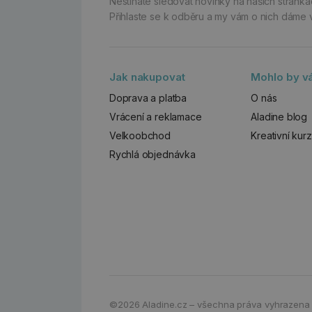
Nestíháte sledovat novinky na našich stránk
Přihlaste se k odběru a my vám o nich dáme 
Jak nakupovat
Mohlo by vá
Doprava a platba
O nás
Vrácení a reklamace
Aladine blog
Velkoobchod
Kreativní kur
Rychlá objednávka
©2026
Aladine.cz – všechna práva vyhrazena