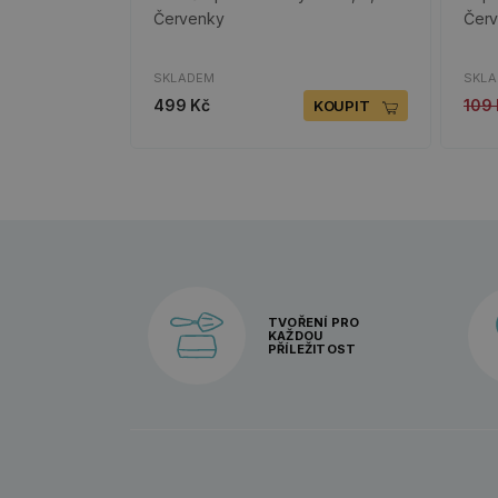
Červenky
Čer
SKLADEM
SKL
499 Kč
109
KOUPIT
TVOŘENÍ PRO
KAŽDOU
PŘÍLEŽITOST