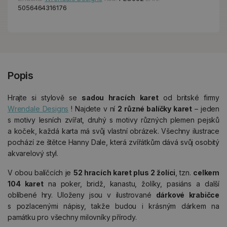
5056464316176
Popis
Hrajte si stylově se
sadou hracích karet
od britské firmy
Wrendale Designs
! Najdete v ní
2 různé balíčky karet
– jeden
s motivy lesních zvířat, druhý s motivy různých plemen pejsků
a koček, každá karta má svůj vlastní obrázek. Všechny ilustrace
pochází ze štětce Hanny Dale, která zvířátkům dává svůj osobitý
akvarelový styl.
V obou balíčcích je
52 hracích karet plus 2 žolíci
, tzn.
celkem
104 karet
na poker, bridž, kanastu, žolíky, pasiáns a další
oblíbené hry. Uloženy jsou v ilustrované
dárkové krabičce
s pozlacenými nápisy, takže budou i krásným dárkem na
památku pro všechny milovníky přírody.