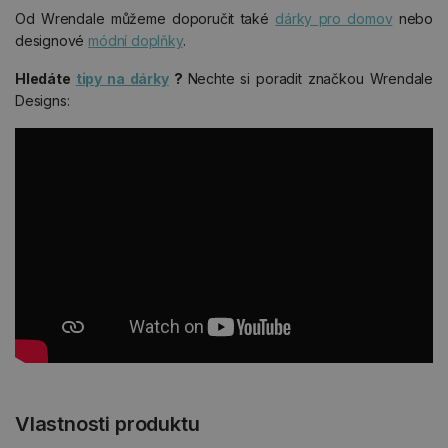
Od Wrendale můžeme doporučit také
dárky pro domov
nebo
designové
módní doplňky
.
Hledáte
tipy na dárky
?
Nechte si poradit značkou Wrendale
Designs:
Vlastnosti produktu