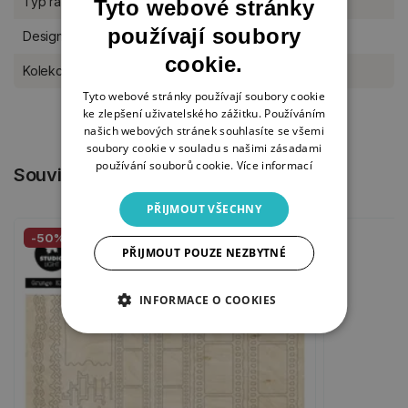
Typ razítka
silikonové
Tyto webové stránky
používají soubory
Designér
Studio Light
cookie.
Kolekce Studio Light
Grunge
Tyto webové stránky používají soubory cookie
ke zlepšení uživatelského zážitku. Používáním
našich webových stránek souhlasíte se všemi
soubory cookie v souladu s našimi zásadami
používání souborů cookie.
Více informací
Související produkty
PŘIJMOUT VŠECHNY
-50%
PŘIJMOUT POUZE NEZBYTNÉ
INFORMACE O COOKIES