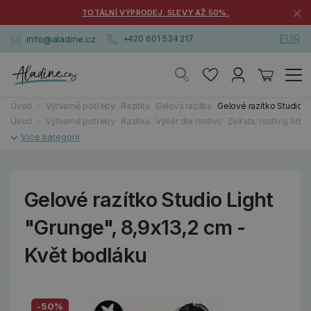
×
TOTÁLNÍ VÝPRODEJ. SLEVY AŽ 50%.
EUR
info@aladine.cz
+420 601 534 217
Úvod
Výtvarné potřeby
Razítka
Gelová razítka
Gelové razítko Studio L
Úvod
Výtvarné potřeby
Razítka
Výběr dle motivu
Zvířata, rostliny, lidé
Gelové razítko Studio Light
"Grunge", 8,9x13,2 cm -
Květ bodláku
-50%