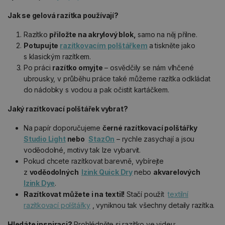
Jak se gelová razítka používají?
Razítko
přiložte na akrylový blok,
samo na něj přilne.
Potupujte
razítkovacím polštářkem
a tiskněte jako
s klasickým razítkem.
Po práci
razítko omyjte
– osvědčily se nám vlhčené
ubrousky, v průběhu práce také můžeme razítka odkládat
do nádobky s vodou a pak očistit kartáčkem.
Jaký razítkovací polštářek vybrat?
Na papír doporučujeme
černé razítkovací polštářky
Studio Light
nebo
StazOn
– rychle zasychají a jsou
voděodolné, motivy tak lze vybarvit.
Pokud chcete razítkovat barevně, vybírejte
z
voděodolných
Izink Quick Dry
nebo
akvarelových
Izink Dye
.
Razítkovat můžete i na textil!
Stačí použít
textilní
razítkovací polštářky
, vyniknou tak všechny detaily razítka.
Hledáte inspiraci?
Prohlédněte si razítko ve videu: