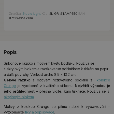
Značka:
Studio Light
Kód:
SL-GR-STAMP450
EAN:
8713943142189
Popis
Silikonové razítko s motivem květu bodláku. Používá se
s akrylovým blokem a razítkovacím polštářkem k tiskání na papír
a další povrchy. Velikost archu 8,9 x 13,2 cm.
Gelové razítko
s motivem rozkvetlého bodláku z
kolekce
Grunge
je vyrobené z kvalitního silikonu.
Největší výhodou je
jeho průhlednost
– přesně vidíte, kam tisknete. Používá se s
akrylovým blokem
.
Motivy z kolekce Grunge se přímo nabízí k vybarvování –
vyzkoušejte
fixy a popisovače
.