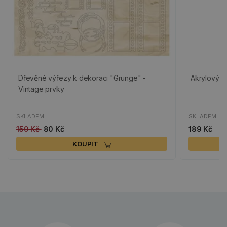
Dřevěné výřezy k dekoraci "Grunge" -
Akrylový bl
Vintage prvky
SKLADEM
SKLADEM
159 Kč
80 Kč
189 Kč
KOUPIT