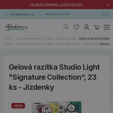
×
TOTÁLNÍ VÝPRODEJ. SLEVY AŽ 50%.
EUR
info@aladine.cz
+420 601 534 217
Úvod
Výtvarné potřeby
Razítka
Gelová razítka
Gelová razítka Studio Li
Úvod
Výtvarné potřeby
Razítka
Výběr dle motivu
Cestování
Gelová ra
Gelová razítka Studio Light
"Signature Collection“, 23
ks - Jízdenky
-50%