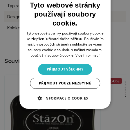
Tyto webové stránky
Typ razítka
silikonové
používají soubory
Designér
Art By Marlene
cookie.
Kolekce Studio Light
Signature Collection
Tyto webové stránky používají soubory cookie
ke zlepšení uživatelského zážitku. Používáním
našich webových stránek souhlasíte se všemi
soubory cookie v souladu s našimi zásadami
používání souborů cookie.
Více informací
Související produkty
PŘIJMOUT VŠECHNY
-50%
PŘIJMOUT POUZE NEZBYTNÉ
INFORMACE O COOKIES