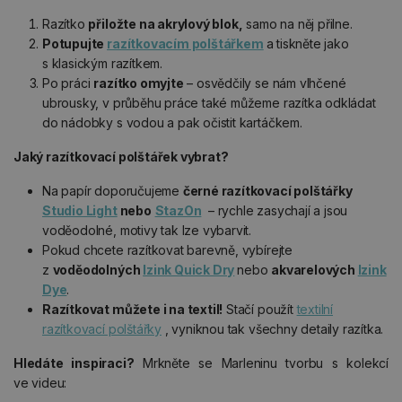
Razítko
přiložte na akrylový blok,
samo na něj přilne.
Potupujte
razítkovacím polštářkem
a tiskněte jako
s klasickým razítkem.
Po práci
razítko omyjte
– osvědčily se nám vlhčené
ubrousky, v průběhu práce také můžeme razítka odkládat
do nádobky s vodou a pak očistit kartáčkem.
Jaký razítkovací polštářek vybrat?
Na papír doporučujeme
černé razítkovací polštářky
Studio Light
nebo
StazOn
– rychle zasychají a jsou
voděodolné, motivy tak lze vybarvit.
Pokud chcete razítkovat barevně, vybírejte
z
voděodolných
Izink Quick Dry
nebo
akvarelových
Izink
Dye
.
Razítkovat můžete i na textil!
Stačí použít
textilní
razítkovací polštářky
, vyniknou tak všechny detaily razítka.
Hledáte inspiraci?
Mrkněte se Marleninu tvorbu s kolekcí
ve videu: