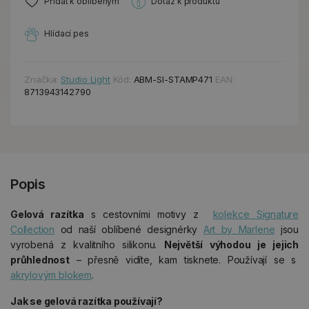
Přidat k oblíbeným
Dotaz k produktu
Hlídací pes
Značka:
Studio Light
Kód:
ABM-SI-STAMP471
EAN:
8713943142790
Popis
Gelová razítka
s cestovními motivy z
kolekce Signature
Collection
od naší oblíbené designérky
Art by Marlene
jsou
vyrobená z kvalitního silikonu.
Největší výhodou je jejich
průhlednost
– přesně vidíte, kam tisknete. Používají se s
akrylovým blokem
.
Jak se gelová razítka používají?