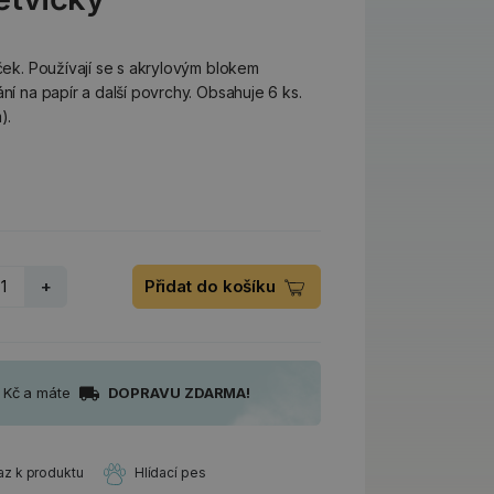
iček. Používají se s akrylovým blokem
ání na papír a další povrchy. Obsahuje 6 ks.
).
+
Přidat do košíku
0 Kč a máte
DOPRAVU ZDARMA!
az k produktu
Hlídací pes