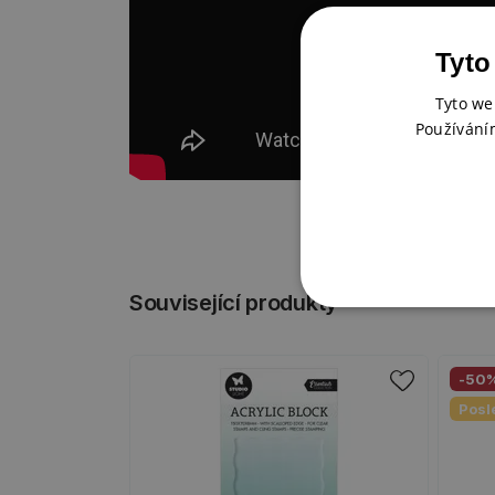
Tyto
Tyto we
Používání
Související produkty
-50
Posl