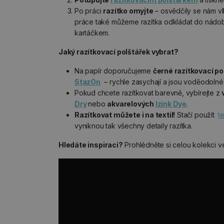
Po práci
razítko omyjte
– osvědčily se nám v
práce také můžeme razítka odkládat do nádobk
kartáčkem.
Jaký razítkovací polštářek vybrat?
Na papír doporučujeme
černé razítkovací po
StazOn
– rychle zasychají a jsou voděodolné, 
Pokud chcete razítkovat barevně, vybírejte z
Dry
nebo
akvarelových
Izink Dye
.
Razítkovat můžete i na textil!
Stačí použít
t
vyniknou tak všechny detaily razítka.
Hledáte inspiraci?
Prohlédněte si celou kolekci v