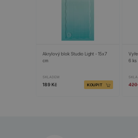
Akrylový blok Studio Light - 15x7
Vyře
cm
6 ks
SKLADEM
SKL
189 Kč
420
KOUPIT