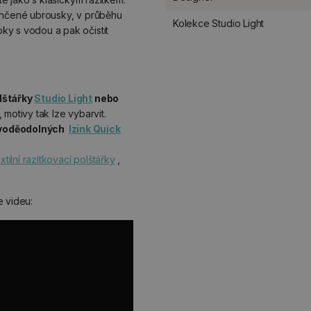
lhčené ubrousky, v průběhu
Kolekce Studio Light
y s vodou a pak očistit
lštářky
Studio Light
nebo
motivy tak lze vybarvit.
voděodolných
Izink Quick
extilní razítkovací polštářky
,
e videu: