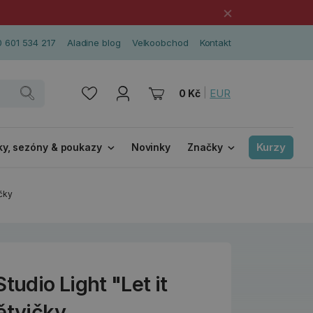
×
 601 534 217
Aladine blog
Velkoobchod
Kontakt
|
EUR
0 Kč
Kurzy
ky, sezóny & poukazy
Novinky
Značky
ičky
tudio Light "Let it
ětvičky