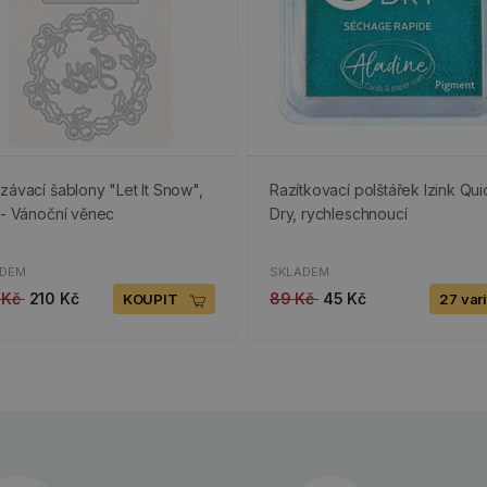
závací šablony "Let It Snow",
Razítkovací polštářek Izink Qui
 - Vánoční věnec
Dry, rychleschnoucí
ADEM
SKLADEM
 Kč
210 Kč
89 Kč
45 Kč
KOUPIT
27 var