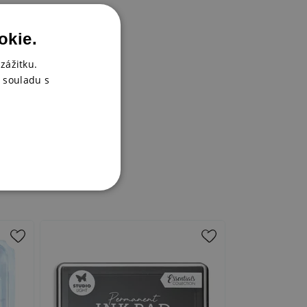
okie.
zážitku.
 souladu s