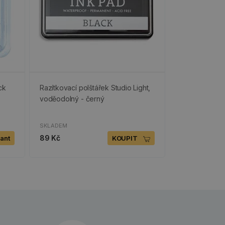
ck
Razítkovací polštářek Studio Light,
voděodolný - černý
SKLADEM
89 Kč
iant
KOUPIT