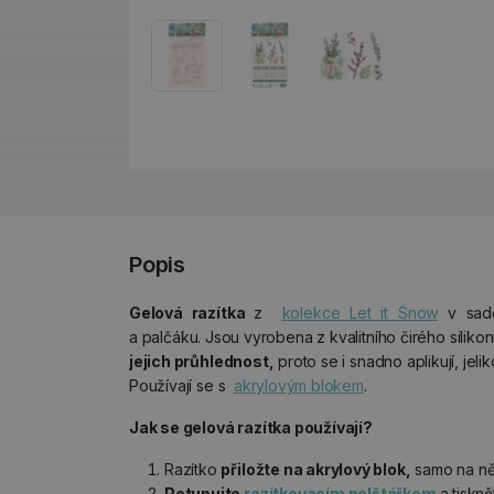
Popis
Gelová razítka
z
kolekce Let it Snow
v sadě
a palčáku. Jsou vyrobena z kvalitního čirého siliko
jejich průhlednost,
proto se i snadno aplikují, jeli
Používají se s
akrylovým blokem
.
Jak se gelová razítka používají?
Razítko
přiložte na akrylový blok,
samo na něj
Potupujte
razítkovacím polštářkem
a tiskn