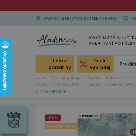
ORIGINÁLNÍ KREATIVNÍ POTŘEBY A DÁRKY
KU
KDYŽ MÁTE CHUŤ T
KREATIVNÍ POTŘEB
Léto a
Totální
Pro dět
prázdniny
výprodej
Úvod
Výtvarné potřeby
Razítka
Gelová razítka
Úvod
Výtvarné potřeby
Razítka
Výběr dle motivu
Dárky
Wrendale
Designs
-50%
Chci si vybrat
Radost pro
Poslední kusy
každou
příležitost