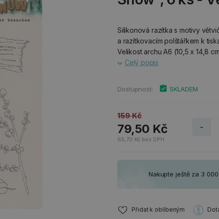
Silikonová razítka s motivy větv
a razítkovacím polštářkem k tisk
Velikost archu A6 (10,5 x 14,8 cm
Celý popis
Dostupnost:
SKLADEM
159 Kč
79,50 Kč
-
65,70 Kč bez DPH
Nakupte ještě za 3 00
Přidat k oblíbeným
Dot