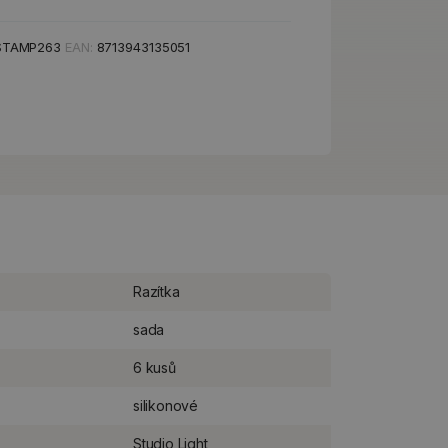
-STAMP263
EAN:
8713943135051
Razítka
sada
6 kusů
silikonové
Studio Light