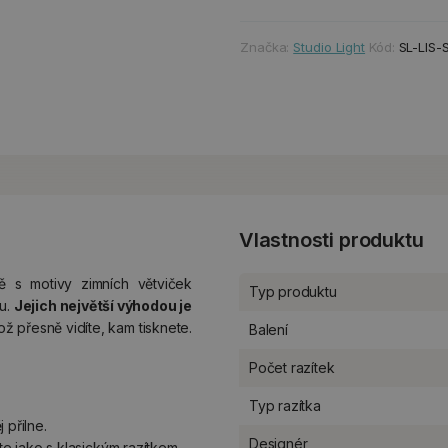
Značka:
Studio Light
Kód:
SL-LIS
Vlastnosti produktu
 s motivy zimních větviček
Typ produktu
nu.
Jejich největší výhodou je
kož přesně vidíte, kam tisknete.
Balení
Počet razítek
Typ razítka
 přilne.
Designér
ěte jako s klasickým razítkem.