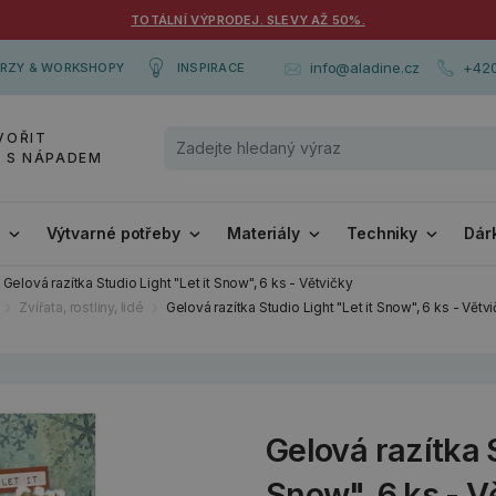
TOTÁLNÍ VÝPRODEJ. SLEVY AŽ 50%.
+420
info@aladine.cz
RZY & WORKSHOPY
INSPIRACE
VOŘIT
Y S NÁPADEM
i
Výtvarné potřeby
Materiály
Techniky
Dár
Gelová razítka Studio Light "Let it Snow", 6 ks - Větvičky
Zvířata, rostliny, lidé
Gelová razítka Studio Light "Let it Snow", 6 ks - Větv
Gelová razítka S
Snow", 6 ks - V