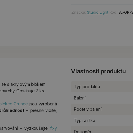
Značka:
Studio Light
Kód:
SL-GR-
Vlastnosti produktu
jí se s akrylovým blokem
Typ produktu
 povrchy. Obsahuje 7 ks.
Balení
olekce Grunge
jsou vyrobená
Počet v balení
 průhlednost
– přesně vidíte,
Typ razítka
barvování – vyzkoušejte
fixy
Designér