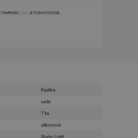
STAMP680
EAN:
8713943152058
Razítka
sada
7 ks
silikonové
Studio Light