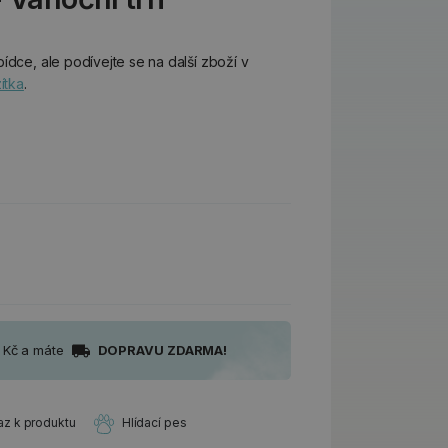
ídce, ale podívejte se na další zboží v
ítka
.
0 Kč a máte
DOPRAVU ZDARMA!
az k produktu
Hlídací pes