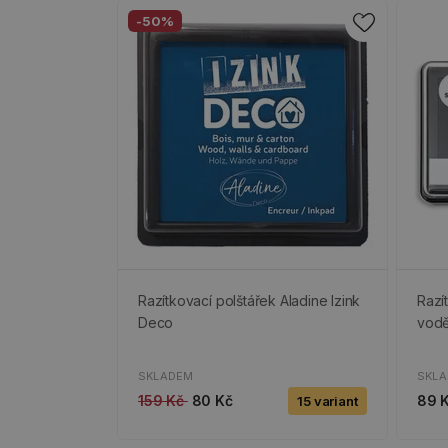
-50%
Razítkovací polštářek Aladine Izink
Razí
Deco
vodě
SKLADEM
SKL
159 Kč
80 Kč
89 
15 variant