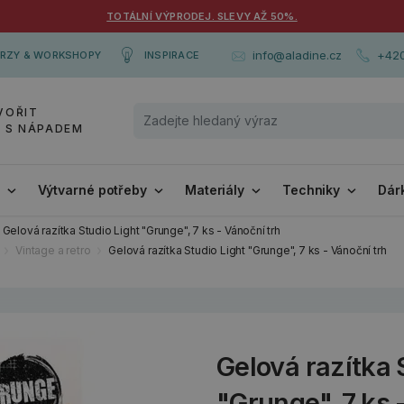
TOTÁLNÍ VÝPRODEJ. SLEVY AŽ 50%.
+420
info@aladine.cz
RZY & WORKSHOPY
INSPIRACE
VOŘIT
Y S NÁPADEM
i
Výtvarné potřeby
Materiály
Techniky
Dár
Gelová razítka Studio Light "Grunge", 7 ks - Vánoční trh
Vintage a retro
Gelová razítka Studio Light "Grunge", 7 ks - Vánoční trh
Gelová razítka 
"Grunge", 7 ks 