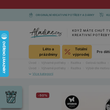
ORIGINÁLNÍ KREATIVNÍ POTŘEBY A DÁRKY
KU
KDYŽ MÁTE CHUŤ T
KREATIVNÍ POTŘEB
Léto a
Totální
Pro dět
prázdniny
výprodej
Úvod
Výtvarné potřeby
Razítka
Gelová razítka
Úvod
Výtvarné potřeby
Razítka
Výběr dle motivu
Dárky
Wrendale
Designs
-50%
Chci si vybrat
Radost pro
každou
příležitost