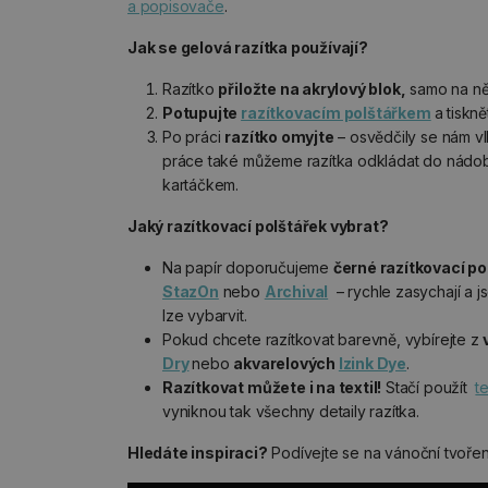
a popisovače
.
Jak se gelová razítka používají?
Razítko
přiložte na akrylový blok,
samo na něj
Potupujte
razítkovacím polštářkem
a tiskn
Po práci
razítko omyjte
– osvědčily se nám v
práce také můžeme razítka odkládat do nádobk
kartáčkem.
Jaký razítkovací polštářek vybrat?
Na papír doporučujeme
černé razítkovací po
StazOn
nebo
Archival
– rychle zasychají a j
lze vybarvit.
Pokud chcete razítkovat barevně, vybírejte z
Dry
nebo
akvarelových
Izink Dye
.
Razítkovat můžete i na textil!
Stačí použít
t
vyniknou tak všechny detaily razítka.
Hledáte inspiraci?
Podívejte se na vánoční tvoření