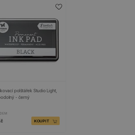
tkovací polštářek Studio Light,
odolný - černý
ADEM
Kč
KOUPIT