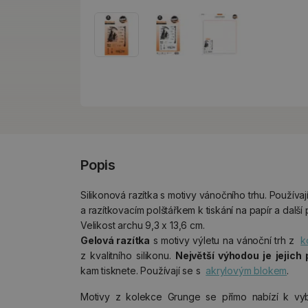
Popis
Silikonová razítka s motivy vánočního trhu. Používa
a razítkovacím polštářkem k tiskání na papír a další
Velikost archu 9,3 x 13,6 cm.
Gelová razítka
s motivy výletu na vánoční trh z
k
z kvalitního silikonu.
Největší výhodou je jejich
kam tisknete. Používají se s
akrylovým blokem
.
Motivy z kolekce Grunge se přímo nabízí k vy