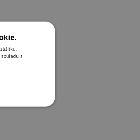
okie.
zážitku.
 souladu s