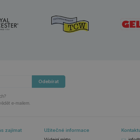
Odebírat
ách?
vědět e-mailem.
s zajímat
Užitečné informace
Kontakt
Výdejní místo
info@