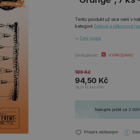
Tento produkt už sice není v nab
kategorii
Gelová a silikonová raz
Celý popis
Dostupnost:
VYPRODÁNO
189 Kč
94,50 Kč
78,10 Kč bez DPH
Nakupte ještě za 3 00
Přidat k oblíbeným
Dot