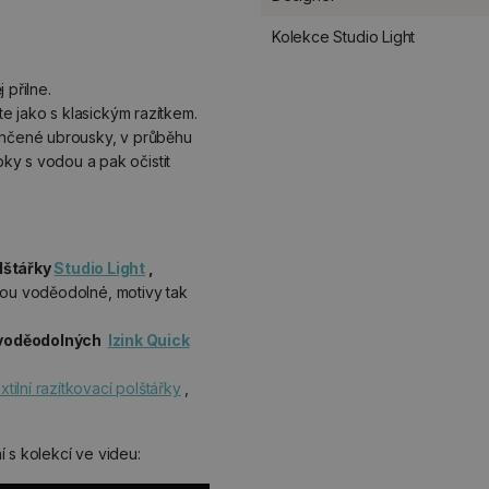
Kolekce Studio Light
 přilne.
ěte jako s klasickým razítkem.
lhčené ubrousky, v průběhu
y s vodou a pak očistit
lštářky
Studio Light
,
sou voděodolné, motivy tak
voděodolných
Izink Quick
extilní razítkovací polštářky
,
 s kolekcí ve videu: