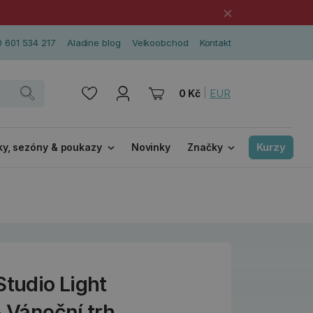
×
 601 534 217
Aladine blog
Velkoobchod
Kontakt
|
EUR
0 Kč
Kurzy
ky, sezóny & poukazy
Novinky
Značky
Studio Light
- Vánoční trh