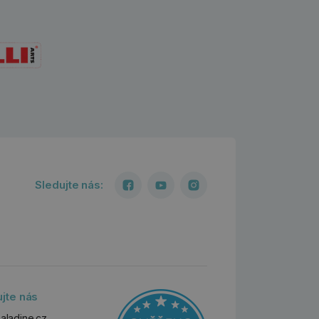
Sledujte nás:
ujte nás
aladine.cz