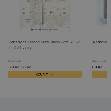
Základy na vánoční přání Studio Light, A6, 24
Razítkovací
l. - Zlaté vzory
SKLADEM
SKLADEM
129 Kč
65 Kč
89 Kč
KOUPIT