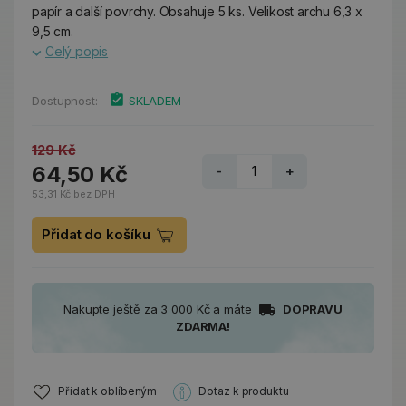
papír a další povrchy. Obsahuje 5 ks. Velikost archu 6,3 x
9,5 cm.
Celý popis
Dostupnost:
SKLADEM
129 Kč
64,50 Kč
-
+
53,31 Kč bez DPH
Přidat do košíku
Nakupte ještě za 3 000 Kč a máte
DOPRAVU
ZDARMA!
Přidat k oblíbeným
Dotaz k produktu