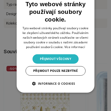
Tyto webové stránky
Typ razítka
silikonové
používají soubory
Designér
Studio Light
cookie.
Kolekce Studio Light
Essentials
Tyto webové stránky používají soubory cookie
ke zlepšení uživatelského zážitku. Používáním
našich webových stránek souhlasíte se všemi
soubory cookie v souladu s našimi zásadami
používání souborů cookie.
Více informací
Související produkty
PŘIJMOUT VŠECHNY
-50%
PŘIJMOUT POUZE NEZBYTNÉ
INFORMACE O COOKIES