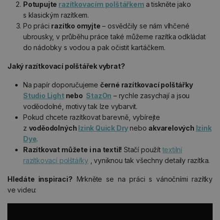
Potupujte
razítkovacím polštářkem
a tiskněte jako
s klasickým razítkem.
Po práci
razítko omyjte
– osvědčily se nám vlhčené
ubrousky, v průběhu práce také můžeme razítka odkládat
do nádobky s vodou a pak očistit kartáčkem.
Jaký razítkovací polštářek vybrat?
Na papír doporučujeme
černé razítkovací polštářky
Studio Light
nebo
StazOn
– rychle zasychají a jsou
voděodolné, motivy tak lze vybarvit.
Pokud chcete razítkovat barevně, vybírejte
z
voděodolných
Izink Quick Dry
nebo
akvarelových
Izink
Dye
.
Razítkovat můžete i na textil!
Stačí použít
textilní
razítkovací polštářky
, vyniknou tak všechny detaily razítka.
Hledáte inspiraci?
Mrkněte se na práci s vánočními razítky
ve videu: