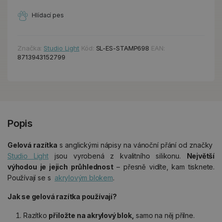
Hlídací pes
Značka:
Studio Light
Kód:
SL-ES-STAMP698
EAN:
8713943152799
Popis
Gelová razítka
s anglickými nápisy na vánoční přání od značky
Studio Light
jsou vyrobená z kvalitního silikonu.
Největší
výhodou je jejich průhlednost
– přesně vidíte, kam tisknete.
Používají se s
akrylovým blokem
.
Jak se gelová razítka používají?
Razítko
přiložte na akrylový blok,
samo na něj přilne.