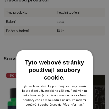
Typ produktu
Textilní tvoření
Balení
sada
Počet v balení
10 ks
Související produkty
Tyto webové stránky
používají soubory
-50%
cookie.
Tyto webové stránky používají soubory cookie
ke zlepšení uživatelského zážitku. Používáním
našich webových stránek souhlasíte se všemi
soubory cookie v souladu s našimi zásadami
používání souborů cookie.
Více informací