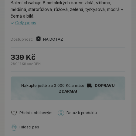
Balení obsahuje 8 metalických barev: zlatá, stříbrná,
měděná, starorůžová, růžová, zelená, tyrkysová, modrá +
černá a bílá.
Celý popis
Dostupnost:
NA DOTAZ
339 Kč
280,17 Kč bez DPH
Nakupte ještě za 3 000 Kč a máte
DOPRAVU
ZDARMA!
Přidat k oblíbeným
Dotaz k produktu
Hlídací pes