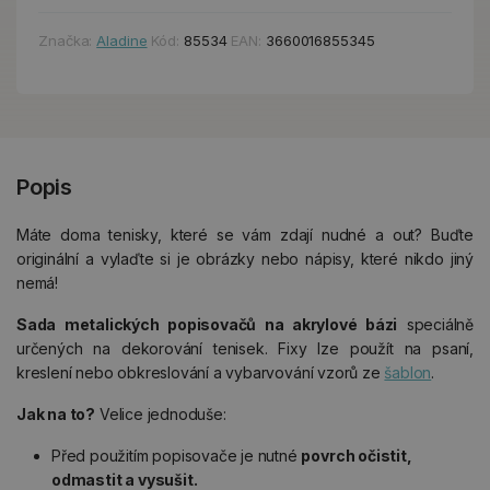
Značka:
Aladine
Kód:
85534
EAN:
3660016855345
Popis
Máte doma tenisky, které se vám zdají nudné a out? Buďte
originální a vylaďte si je obrázky nebo nápisy, které nikdo jiný
nemá!
Sada metalických popisovačů na akrylové bázi
speciálně
určených na dekorování tenisek. Fixy lze použít na psaní,
kreslení nebo obkreslování a vybarvování vzorů ze
šablon
.
Jak na to?
Velice jednoduše:
Před použitím popisovače je nutné
povrch očistit,
odmastit a vysušit.