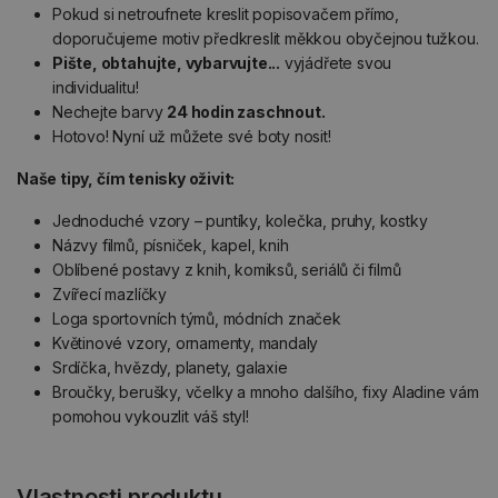
Pokud si netroufnete kreslit popisovačem přímo,
doporučujeme motiv předkreslit měkkou obyčejnou tužkou.
Pište, obtahujte, vybarvujte...
vyjádřete svou
individualitu!
Nechejte barvy
24 hodin zaschnout.
Hotovo! Nyní už můžete své boty nosit!
Naše tipy, čím tenisky oživit:
Jednoduché vzory – puntíky, kolečka, pruhy, kostky
Názvy filmů, písniček, kapel, knih
Oblíbené postavy z knih, komiksů, seriálů či filmů
Zvířecí mazlíčky
Loga sportovních týmů, módních značek
Květinové vzory, ornamenty, mandaly
Srdíčka, hvězdy, planety, galaxie
Broučky, berušky, včelky a mnoho dalšího, fixy Aladine vám
pomohou vykouzlit váš styl!
Vlastnosti produktu