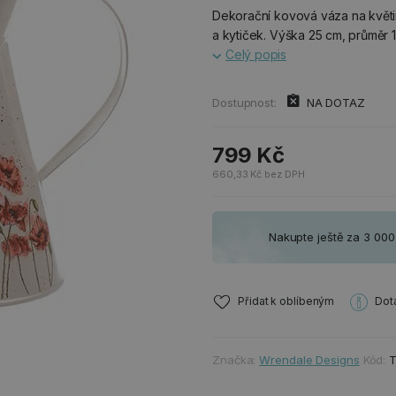
Dekorační kovová váza na květi
a kytiček. Výška 25 cm, průměr 1
Celý popis
Dostupnost:
NA DOTAZ
799 Kč
660,33 Kč bez DPH
Nakupte ještě za 3 00
Přidat k oblíbeným
Dot
Značka:
Wrendale Designs
Kód: