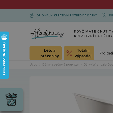
ORIGINÁLNÍ KREATIVNÍ POTŘEBY A DÁRKY
KU
KDYŽ MÁTE CHUŤ T
KREATIVNÍ POTŘEB
Léto a
Totální
Pro dět
prázdniny
výprodej
Úvod
Dárky, sezóny & poukazy
Dárky Wrendale Des
Dárky
Wrendale
Designs
Chci si vybrat
Radost pro
každou
příležitost