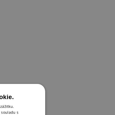
okie.
zážitku.
 souladu s