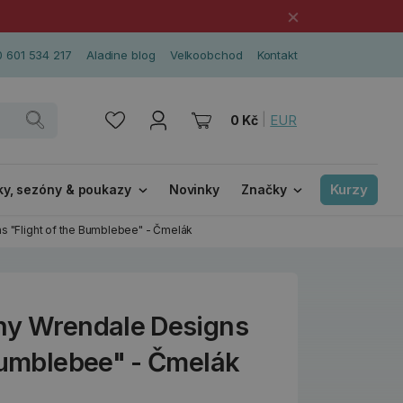
×
 601 534 217
Aladine blog
Velkoobchod
Kontakt
|
EUR
0 Kč
Kurzy
ky, sezóny & poukazy
Novinky
Značky
s "Flight of the Bumblebee" - Čmelák
ny Wrendale Designs
 Bumblebee" - Čmelák