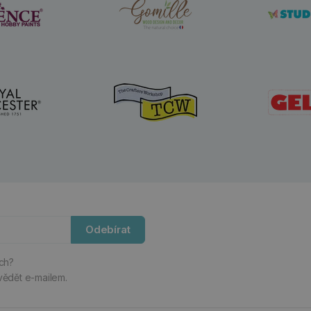
Odebírat
ách?
vědět e-mailem.