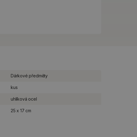
Dárkové předměty
kus
uhlíková ocel
25 x 17 cm