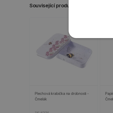
Související produkty
Plechová krabička na drobnosti -
Papí
Čmelák
Čme
SKLADEM