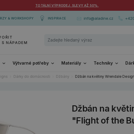
TOTÁLNÍ VÝPRODEJ. SLEVY AŽ 50%.
+420
info@aladine.cz
RZY & WORKSHOPY
INSPIRACE
VOŘIT
Y S NÁPADEM
i
Výtvarné potřeby
Materiály
Techniky
Dár
igns
Dárky do domácnosti
Džbány
Džbán na květiny Wrendale Design
Džbán na květi
"Flight of the