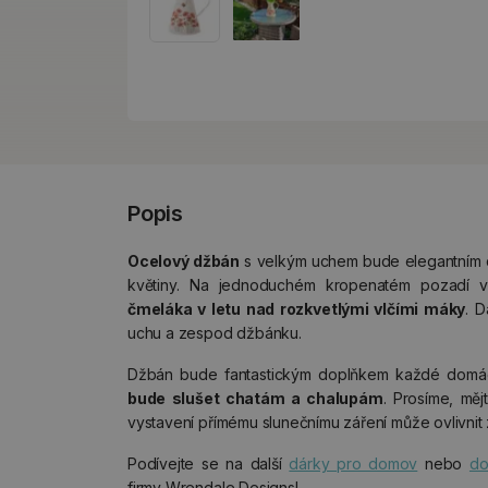
Popis
Ocelový džbán
s velkým uchem bude elegantním 
květiny. Na jednoduchém kropenatém pozadí 
čmeláka v letu nad rozkvetlými vlčími máky
. D
uchu a zespod džbánku.
Džbán bude fantastickým doplňkem každé domác
bude slušet chatám a chalupám
. Prosíme, mě
vystavení přímému slunečnímu záření může ovlivnit
Podívejte se na další
dárky pro domov
nebo
do
firmy Wrendale Designs!