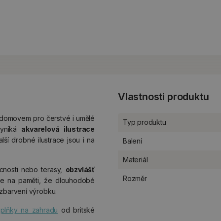
Vlastnosti produktu
domovem pro čerstvé i umělé
Typ produktu
vyniká
akvarelová ilustrace
alší drobné ilustrace jsou i na
Balení
Materiál
nosti nebo terasy,
obzvlášť
Rozměr
jte na paměti, že dlouhodobé
 zbarvení výrobku.
plňky na zahradu
od britské