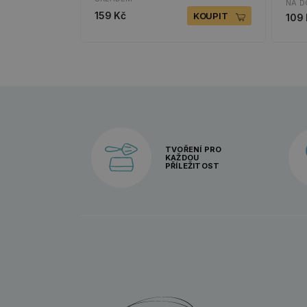
NA D
159 Kč
KOUPIT
109
TVOŘENÍ PRO
KAŽDOU
PŘÍLEŽITOST