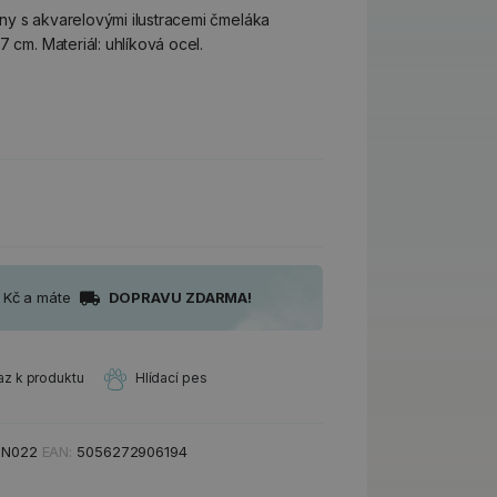
ny s akvarelovými ilustracemi čmeláka
7 cm. Materiál: uhlíková ocel.
0 Kč a máte
DOPRAVU ZDARMA!
az k produktu
Hlídací pes
TN022
EAN:
5056272906194