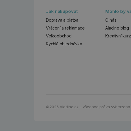
Jak nakupovat
Mohlo by vá
Doprava a platba
O nás
Vrácení a reklamace
Aladine blog
Velkoobchod
Kreativní kur
Rychlá objednávka
©2026
Aladine.cz – všechna práva vyhrazena