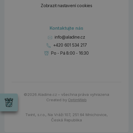
Zobrazit nastavení cookies
Kontaktujte nás
info@aladine.cz
+420 601 534 217
Po - Pá 8:00 - 16:30
Dárky
Wrendale
©2026
Aladine.cz – všechna práva vyhrazena
Designs
Created by
OptimWeb
Chci si vybrat
Radost pro
každou
Twint, s.r.o.,
Na Vráži 107
,
251 64 Mnichovice,
příležitost
Česká Republika