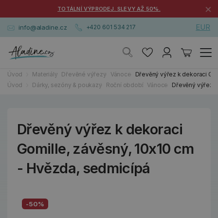
×
TOTÁLNÍ VÝPRODEJ. SLEVY AŽ 50%.
EUR
info@aladine.cz
+420 601 534 217
Úvod
Materiály
Dřevěné výřezy
Vánoce
Dřevěný výřez k dekoraci Gom
Úvod
Dárky, sezóny & poukazy
Roční období
Vánoce
Dřevěný výřez k
Dřevěný výřez k dekoraci
Gomille, závěsný, 10x10 cm
- Hvězda, sedmicípá
-50%