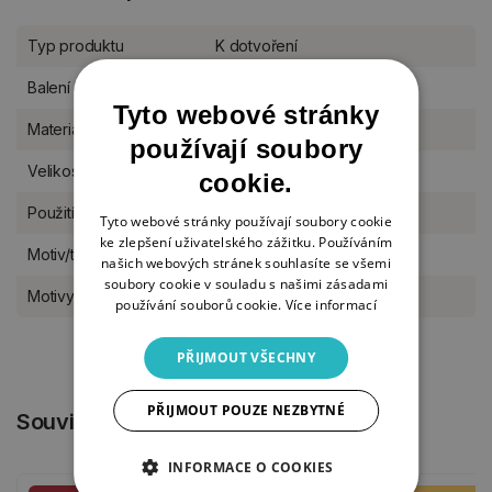
Typ produktu
K dotvoření
Balení
kus
Tyto webové stránky
Materiál
dřevo
používají soubory
Velikost
S (7-10 cm)
cookie.
Použití
s otvorem k zavěšení
Tyto webové stránky používají soubory cookie
ke zlepšení uživatelského zážitku. Používáním
Motiv/téma
Vánoce a advent
našich webových stránek souhlasíte se všemi
soubory cookie v souladu s našimi zásadami
Motivy výřezů
Vánoce (velký stojan)
používání souborů cookie.
Více informací
PŘIJMOUT VŠECHNY
PŘIJMOUT POUZE NEZBYTNÉ
Související produkty
INFORMACE O COOKIES