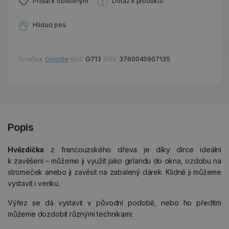
Přidat k oblíbeným
Dotaz k produktu
Hlídací pes
Značka:
Gomille
Kód:
G713
EAN:
3760045907135
Popis
Hvězdička
z francouzského dřeva je díky dírce ideální
k zavěšení – můžeme ji využít jako girlandu do okna, ozdobu na
stromeček anebo ji zavěsit na zabalený dárek. Klidně ji můžeme
vystavit i venku.
Výřez se dá vystavit v původní podobě, nebo ho předtím
můžeme dozdobit různými technikami: