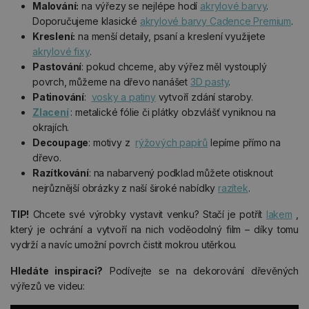
Malování:
na výřezy se nejlépe hodí
akrylové barvy
.
Doporučujeme klasické
akrylové barvy Cadence Premium
.
Kreslení:
na menší detaily, psaní a kreslení využijete
akrylové fixy
.
Pastování
: pokud chceme, aby výřez měl vystouplý
povrch, můžeme na dřevo nanášet
3D pasty
.
Patinování
:
vosky a patiny
vytvoří zdání staroby.
Zlacení
: metalické fólie či plátky obzvlášť vyniknou na
okrajích.
Decoupage
: motivy z
rýžových papírů
lepíme přímo na
dřevo.
Razítkování
: na nabarvený podklad můžete otisknout
nejrůznější obrázky z naší široké nabídky
razítek
.
TIP!
Chcete své výrobky vystavit venku? Stačí je potřít
lakem
,
který je ochrání a vytvoří na nich voděodolný film – díky tomu
vydrží a navíc umožní povrch čistit mokrou utěrkou.
Hledáte inspiraci?
Podívejte se na dekorování dřevěných
výřezů ve videu: