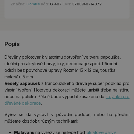
Značka:
Gomille
Kód:
G1407
EAN:
3700740714072
Popis
Dřevěný polotovar k vlastnímu dotvoření ve tvaru papouška,
ideální pro akrylové barvy, fixy, decoupage apod. Přírodní
odstín bez povrchové úpravy. Rozměr 15 x 12 cm, tloušťka
materiálu 5 mm.
Veselý papoušek
z francouzského dřeva je super podklad pro
vlastní tvoření. Hotovou dekoraci můžete umístit třeba na stěnu
nebo na poličku. Pěkně bude vypadat zasazená do
stojánku pro
dřevěné dekorace
.
Výřez se dá vystavit v původní podobě, nebo ho předtím
můžeme dozdobit různými technikami:
Malování:
na výřezy se nejlépe hodí
akrylové barvy
.