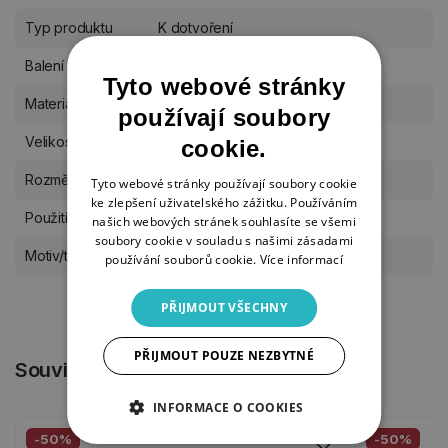
Typ produktu
K dotvoření
Balení
kus
Tyto webové stránky
Materiál
dřevo
používají soubory
Velikost
M (11-17 cm)
cookie.
Rozměr
15 x 11 cm
Tyto webové stránky používají soubory cookie
ke zlepšení uživatelského zážitku. Používáním
Použití
na postavení do stojánku
našich webových stránek souhlasíte se všemi
soubory cookie v souladu s našimi zásadami
Motiv/téma
dekorace do interiéru, pro kluky
používání souborů cookie.
Více informací
PŘIJMOUT VŠECHNY
PŘIJMOUT POUZE NEZBYTNÉ
Související produkty
INFORMACE O COOKIES
-50%
-50%