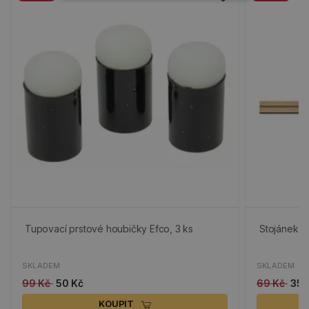
Tupovací prstové houbičky Efco, 3 ks
Stojánek n
SKLADEM
SKLADEM
99 Kč
50 Kč
69 Kč
35 
KOUPIT