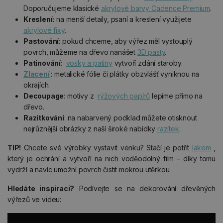
Doporučujeme klasické
akrylové barvy Cadence Premium
.
Kreslení:
na menší detaily, psaní a kreslení využijete
akrylové fixy
.
Pastování
: pokud chceme, aby výřez měl vystouplý
povrch, můžeme na dřevo nanášet
3D pasty
.
Patinování
:
vosky a patiny
vytvoří zdání staroby.
Zlacení
: metalické fólie či plátky obzvlášť vyniknou na
okrajích.
Decoupage
: motivy z
rýžových papírů
lepíme přímo na
dřevo.
Razítkování
: na nabarvený podklad můžete otisknout
nejrůznější obrázky z naší široké nabídky
razítek
.
TIP!
Chcete své výrobky vystavit venku? Stačí je potřít
lakem
,
který je ochrání a vytvoří na nich voděodolný film – díky tomu
vydrží a navíc umožní povrch čistit mokrou utěrkou.
Hledáte inspiraci?
Podívejte se na dekorování dřevěných
výřezů ve videu: