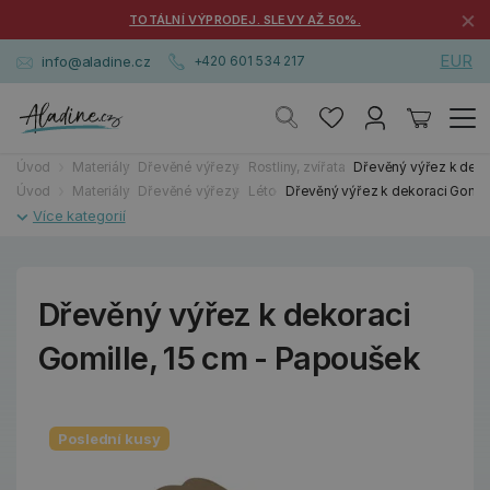
×
TOTÁLNÍ VÝPRODEJ. SLEVY AŽ 50%.
EUR
info@aladine.cz
+420 601 534 217
Úvod
Materiály
Dřevěné výřezy
Rostliny, zvířata
Dřevěný výřez k deko
Úvod
Materiály
Dřevěné výřezy
Léto
Dřevěný výřez k dekoraci Gomill
Dřevěný výřez k dekoraci
Gomille, 15 cm - Papoušek
Poslední kusy