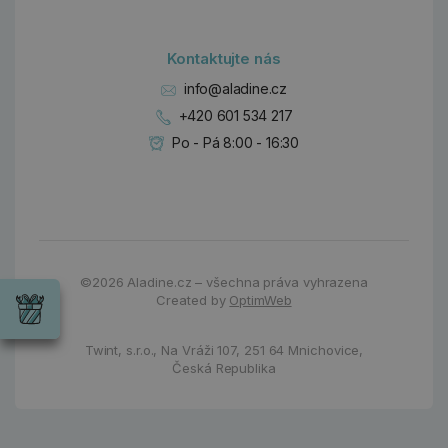
Kontaktujte nás
info@aladine.cz
+420 601 534 217
Po - Pá 8:00 - 16:30
Dárky
Wrendale
©2026
Aladine.cz – všechna práva vyhrazena
Designs
Created by
OptimWeb
Chci si vybrat
Radost pro
každou
Twint, s.r.o.,
Na Vráži 107
,
251 64 Mnichovice,
příležitost
Česká Republika