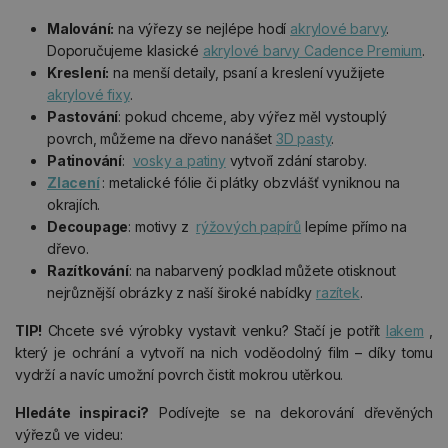
Malování:
na výřezy se nejlépe hodí
akrylové barvy
.
Doporučujeme klasické
akrylové barvy Cadence Premium
.
Kreslení:
na menší detaily, psaní a kreslení využijete
akrylové fixy
.
Pastování
: pokud chceme, aby výřez měl vystouplý
povrch, můžeme na dřevo nanášet
3D pasty
.
Patinování
:
vosky a patiny
vytvoří zdání staroby.
Zlacení
: metalické fólie či plátky obzvlášť vyniknou na
okrajích.
Decoupage
: motivy z
rýžových papírů
lepíme přímo na
dřevo.
Razítkování
: na nabarvený podklad můžete otisknout
nejrůznější obrázky z naší široké nabídky
razítek
.
TIP!
Chcete své výrobky vystavit venku? Stačí je potřít
lakem
,
který je ochrání a vytvoří na nich voděodolný film – díky tomu
vydrží a navíc umožní povrch čistit mokrou utěrkou.
Hledáte inspiraci?
Podívejte se na dekorování dřevěných
výřezů ve videu: