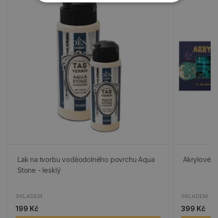
Lak na tvorbu voděodolného povrchu Aqua
Akrylové ba
Stone - lesklý
SKLADEM
SKLADEM
199 Kč
399 Kč