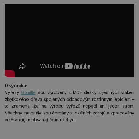
O výrobku:
Výřezy
Gomille
jsou vyrobeny z MDF desky z jemných vláken
zbytkového dřeva spojených odpadovým rostlinným lepidlem –
to znamená, že na výrobu výřezů nepadl ani jeden strom.
Všechny materiály jsou čerpány z lokálních zdrojů a zpracovány
ve Francii, neobsahují formaldehyd.