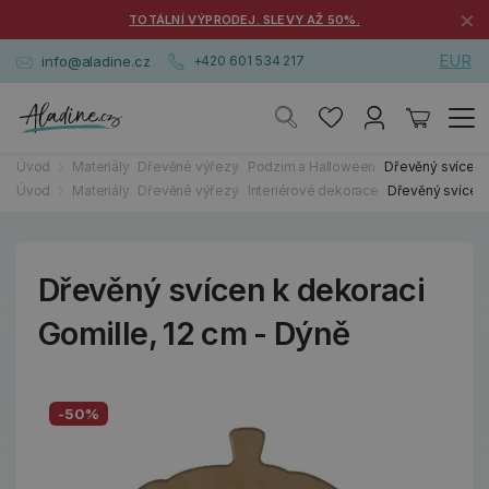
×
TOTÁLNÍ VÝPRODEJ. SLEVY AŽ 50%.
EUR
info@aladine.cz
+420 601 534 217
Úvod
Materiály
Dřevěné výřezy
Podzim a Halloween
Dřevěný svícen k
Úvod
Materiály
Dřevěné výřezy
Interiérové dekorace
Dřevěný svícen 
Dřevěný svícen k dekoraci
Gomille, 12 cm - Dýně
-50%