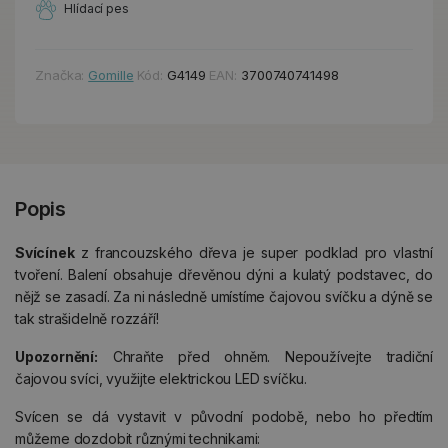
Hlídací pes
Značka:
Gomille
Kód:
G4149
EAN:
3700740741498
Popis
Svícínek
z francouzského dřeva je super podklad pro vlastní
tvoření. Balení obsahuje dřevěnou dýni a kulatý podstavec, do
nějž se zasadí. Za ni následně umístíme čajovou svíčku a dýně se
tak strašidelně rozzáří!
Upozornění:
Chraňte před ohněm. Nepoužívejte tradiční
čajovou svíci, využijte elektrickou LED svíčku.
Svícen se dá vystavit v původní podobě, nebo ho předtím
můžeme dozdobit různými technikami: