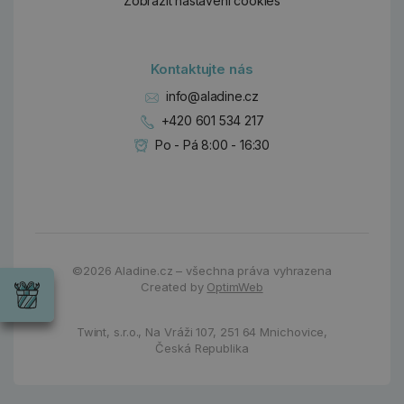
Zobrazit nastavení cookies
Kontaktujte nás
info@aladine.cz
+420 601 534 217
Po - Pá 8:00 - 16:30
Dárky
Wrendale
©2026
Aladine.cz – všechna práva vyhrazena
Designs
Created by
OptimWeb
Chci si vybrat
Radost pro
každou
Twint, s.r.o.,
Na Vráži 107
,
251 64 Mnichovice,
příležitost
Česká Republika