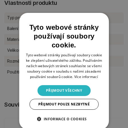
Vlastnosti produktu
Typ produktu
K dotvoření
Tyto webové stránky
Balení
sada
používají soubory
Materiál
dřevo
cookie.
Velikost
M (11-17 cm)
Tyto webové stránky používají soubory cookie
ke zlepšení uživatelského zážitku. Používáním
Rozměr
12 cm
našich webových stránek souhlasíte se všemi
soubory cookie v souladu s našimi zásadami
Použití
svícen
používání souborů cookie.
Více informací
PŘIJMOUT VŠECHNY
Související produkty
PŘIJMOUT POUZE NEZBYTNÉ
INFORMACE O COOKIES