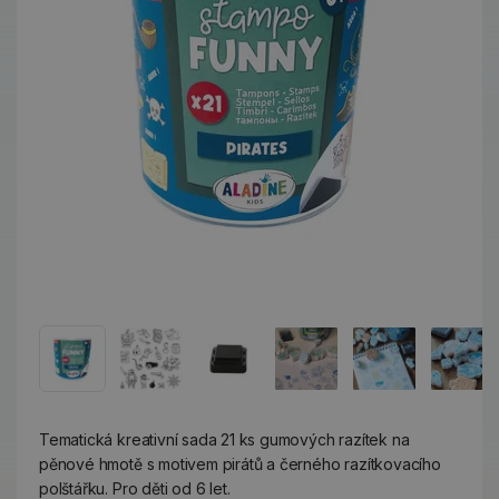
Tematická kreativní sada 21 ks gumových razítek na
pěnové hmotě s motivem pirátů a černého razítkovacího
polštářku. Pro děti od 6 let.