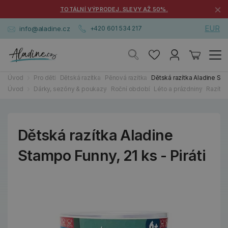
×
TOTÁLNÍ VÝPRODEJ. SLEVY AŽ 50%.
EUR
info@aladine.cz
+420 601 534 217
Úvod
Pro děti
Dětská razítka
Pěnová razítka
Dětská razítka Aladine Stam
Úvod
Dárky, sezóny & poukazy
Roční období
Léto a prázdniny
Razítka
Dětská razítka Aladine
Stampo Funny, 21 ks - Piráti