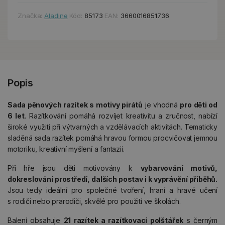
Značka:
Aladine
Kód:
85173
EAN:
3660016851736
Popis
Sada pěnových razítek s motivy pirátů
je vhodná
pro děti od
6 let
. Razítkování pomáhá rozvíjet kreativitu a zručnost, nabízí
široké využití při výtvarných a vzdělávacích aktivitách. Tematicky
sladěná sada razítek pomáhá hravou formou procvičovat jemnou
motoriku, kreativní myšlení a fantazii.
Při hře jsou děti motivovány k
vybarvování motivů,
dokreslování prostředí, dalších postav i k vyprávění příběhů.
Jsou tedy ideální pro společné tvoření, hraní a hravé učení
s rodiči nebo prarodiči, skvělé pro použití ve školách.
Balení obsahuje
21 razítek a razítkovací polštářek
s černým