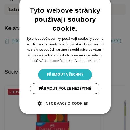
Tyto webové stránky
Řada razítek Aladine
Stampo Funny
používají soubory
cookie.
Ke stažení
Tyto webové stránky používají soubory cookie
PROHLÁŠENÍ O SHODĚ Aladine Stampo Funny 85173 (PDF)
ke zlepšení uživatelského zážitku. Používáním
našich webových stránek souhlasíte se všemi
soubory cookie v souladu s našimi zásadami
používání souborů cookie.
Více informací
Související produkty
PŘIJMOUT VŠECHNY
PŘIJMOUT POUZE NEZBYTNÉ
-30%
INFORMACE O COOKIES