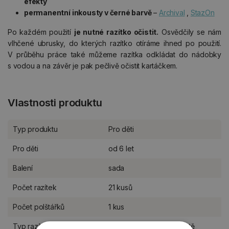
efekty
permanentní inkousty v černé barvě
–
Archival
,
StazOn
Po každém použití
je nutné razítko očistit.
Osvědčily se nám
vlhčené ubrusky, do kterých razítko otíráme ihned po použití.
V průběhu práce také můžeme razítka odkládat do nádobky
s vodou a na závěr je pak pečlivě očistit kartáčkem.
Vlastnosti produktu
Typ produktu
Pro děti
Pro děti
od 6 let
Balení
sada
Počet razítek
21 kusů
Počet polštářků
1 kus
Typ razítka
gumové na pěnové hmotě