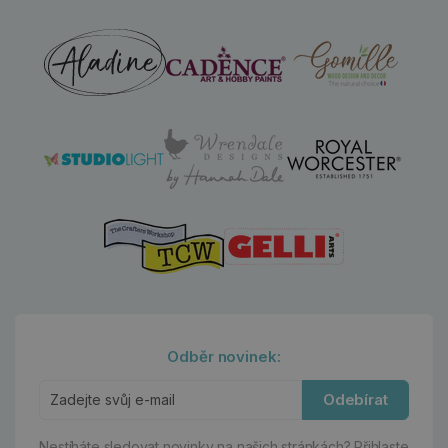
Odběr novinek:
Odebírat
Nestíháte sledovat novinky na našich stránkách?
Přihlaste