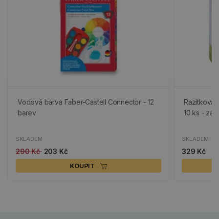
Vodová barva Faber-Castell Connector - 12
Razítkovac
barev
10 ks - zář
SKLADEM
SKLADEM
290 Kč
203 Kč
329 Kč
KOUPIT