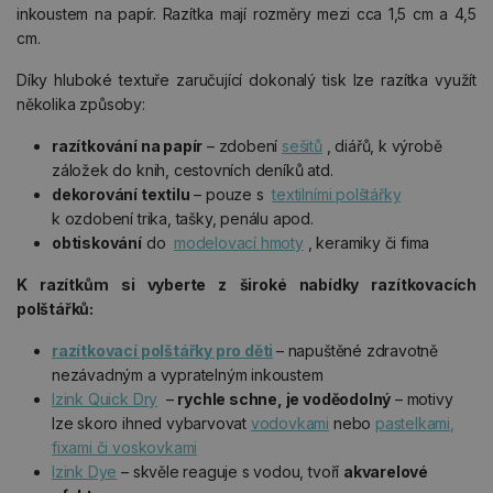
inkoustem na papír. Razítka mají rozměry mezi cca 1,5 cm a 4,5
cm.
Díky hluboké textuře zaručující dokonalý tisk lze razítka využít
několika způsoby:
razítkování na papír
– zdobení
sešitů
, diářů, k výrobě
záložek do knih, cestovních deníků atd.
dekorování textilu
– pouze s
textilními polštářky
k ozdobení trika, tašky, penálu apod.
obtiskování
do
modelovací hmoty
, keramiky či fima
K razítkům si vyberte z široké nabídky razítkovacích
polštářků:
razítkovací polštářky pro děti
– napuštěné zdravotně
nezávadným a vypratelným inkoustem
Izink Quick Dry
–
rychle schne, je voděodolný
– motivy
lze skoro ihned vybarvovat
vodovkami
nebo
pastelkami,
fixami či voskovkami
Izink Dye
– skvěle reaguje s vodou, tvoří
akvarelové