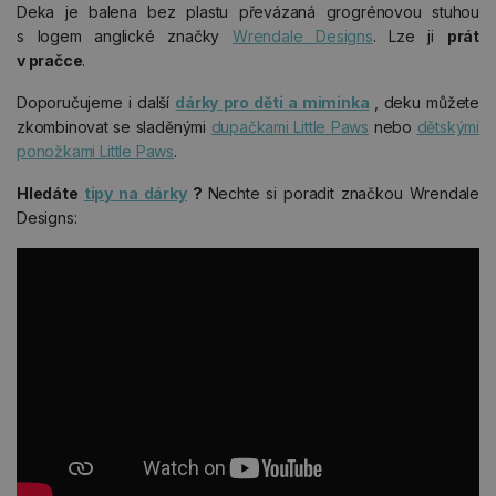
Deka je balena bez plastu převázaná grogrénovou stuhou
s logem anglické značky
Wrendale Designs
. Lze ji
prát
v pračce
.
Doporučujeme i další
dárky pro děti a miminka
, deku můžete
zkombinovat se sladěnými
dupačkami Little Paws
nebo
dětskými
ponožkami Little Paws
.
Hledáte
tipy na dárky
?
Nechte si poradit značkou Wrendale
Designs: