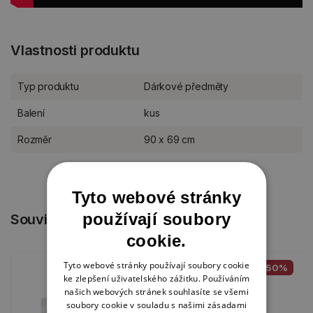
Vlastnosti produktu
Typ produktu
Dárkové předměty
Balení
kus
Rozměr
90 x 69 cm
Tyto webové stránky
používají soubory
Související produkty
cookie.
Tyto webové stránky používají soubory cookie
-50%
ke zlepšení uživatelského zážitku. Používáním
našich webových stránek souhlasíte se všemi
soubory cookie v souladu s našimi zásadami