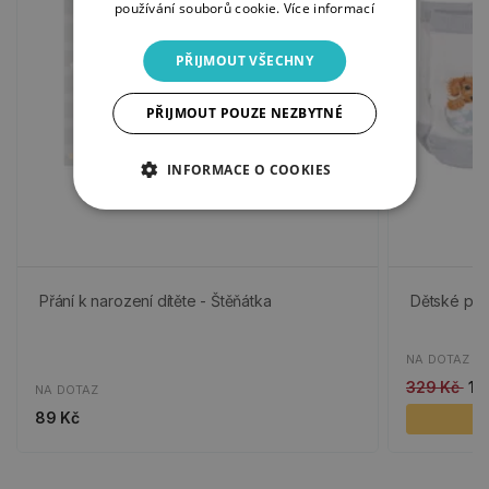
používání souborů cookie.
Více informací
PŘIJMOUT VŠECHNY
PŘIJMOUT POUZE NEZBYTNÉ
INFORMACE O COOKIES
Přání k narození dítěte - Štěňátka
Dětské pon
NA DOTAZ
329 Kč
16
NA DOTAZ
89 Kč