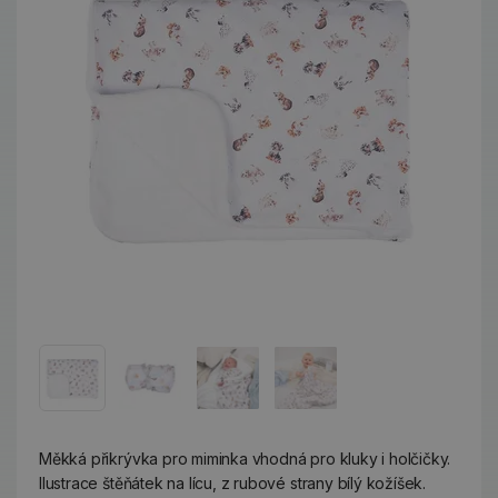
Měkká přikrývka pro miminka vhodná pro kluky i holčičky.
Ilustrace štěňátek na lícu, z rubové strany bílý kožíšek.