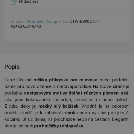
Hlídací pes
Značka:
Wrendale Designs
Kód:
LTW-BB002
EAN:
5056464308393
Popis
Tahle úžasně
měkká přikrývka pro miminka
bude perfektní
dárek pro novorozence a nastávající rodiče. Na lícové straně je
potištěna
designovými motivy štěňat různých plemen psů
,
jako jsou kokršpanělé, labradoři, jezevčíci a mnoho dalších.
Z rubu deky je
měkký bílý kožíšek
. Vhodná je na celoroční
použití, skvělá je k zabalení miminka nebo vystlání postýlky či
kočárku, ať už doma, na procházce nebo na cestách. Elegantní
design se hodí
pro holčičky i chlapečky
.