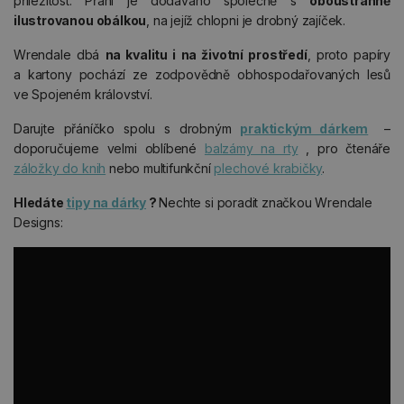
příležitost. Přání je dodáváno společně s
oboustranně
ilustrovanou obálkou
, na jejíž chlopni je drobný zajíček.
Wrendale dbá
na kvalitu i na životní prostředí
, proto papíry
a kartony pochází ze zodpovědně obhospodařovaných lesů
ve Spojeném království.
Darujte přáníčko spolu s drobným
praktickým dárkem
–
doporučujeme velmi oblíbené
balzámy na rty
, pro čtenáře
záložky do knih
nebo multifunkční
plechové krabičky
.
Hledáte
tipy na dárky
?
Nechte si poradit značkou Wrendale
Designs: