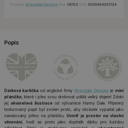
Značka:
Wrendale Designs
Kód:
GE103
EAN:
5056464302124
Popis
Dárková kartička
od anglické firmy
Wrendale Designs
je
mini
přáníčko
, které i přes svou drobnost udělá velký dojem! Zdobí
jej
akvarelová ilustrace
od výtvarnice Hanny Dale. Příjemný
texturovaný papír byl zvolen proto, aby obrázek vypadal jako
namalovaný přímo na přáníčku.
Uvnitř je
prostor na vlastní
věnování
, hodí se proto jako doplněk dárku pro každou