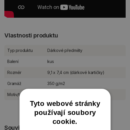
Vlastnosti produktu
Typ produktu
Dárkové předměty
Balení
kus
Rozměr
9,1 x 7,4 cm (dárkové kartičky)
Gramáž
350 g/m2
Motiv/téma
celoroční
Tyto webové stránky
používají soubory
cookie.
Související produkty