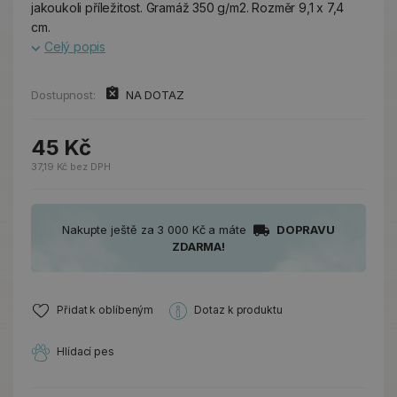
jakoukoli příležitost. Gramáž 350 g/m2. Rozměr 9,1 x 7,4
cm.
Celý popis
Dostupnost:
NA DOTAZ
45 Kč
37,19 Kč bez DPH
Nakupte ještě za 3 000 Kč a máte
DOPRAVU
ZDARMA!
Přidat k oblíbeným
Dotaz k produktu
Hlídací pes