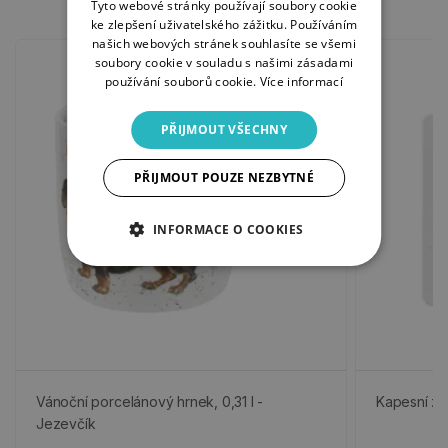
Tyto webové stránky používají soubory cookie
ke zlepšení uživatelského zážitku. Používáním
našich webových stránek souhlasíte se všemi
soubory cookie v souladu s našimi zásadami
používání souborů cookie.
Více informací
PŘIJMOUT VŠECHNY
PŘIJMOUT POUZE NEZBYTNÉ
INFORMACE O COOKIES
Vánoční porcelánový hrnek, 0,31 l -
Kapesní zr
Jezevčík