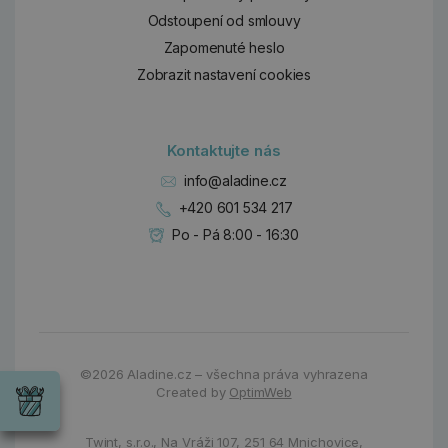
Odstoupení od smlouvy
Zapomenuté heslo
Zobrazit nastavení cookies
Kontaktujte nás
info@aladine.cz
+420 601 534 217
Po - Pá 8:00 - 16:30
Dárky
©2026
Aladine.cz – všechna práva vyhrazena
Wrendale
Created by
OptimWeb
Designs
Chci si vybrat
Radost pro
každou
Twint, s.r.o.,
Na Vráži 107
,
251 64 Mnichovice,
příležitost