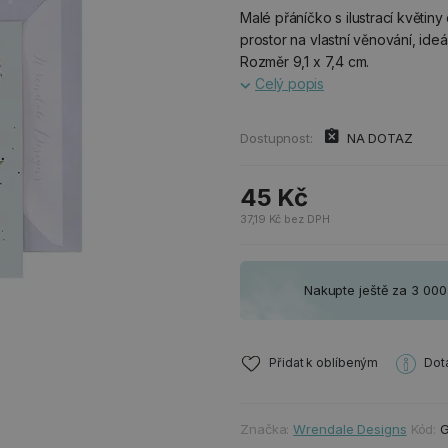
Malé přáníčko s ilustrací květin
prostor na vlastní věnování, ideá
Rozměr 9,1 x 7,4 cm.
Celý popis
Dostupnost:
NA DOTAZ
45 Kč
37,19 Kč bez DPH
Nakupte ještě za 3 00
Přidat k oblíbeným
Dot
Značka:
Wrendale Designs
Kód:
G