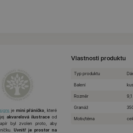
Vlastnosti produktu
Typ produktu
Dá
Balení
ku
Rozměr
9,1
Gramáž
35
signs
je
mini přáníčko
, které
jej
akvarelová ilustrace
od
Motiv/téma
cel
papír byl zvolen proto, aby
áníčku.
Uvnitř je
prostor na