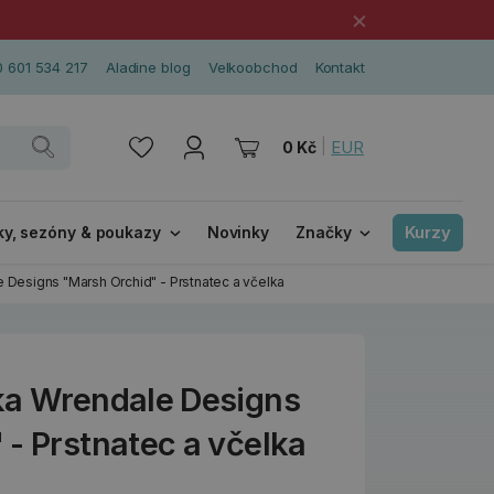
×
 601 534 217
Aladine blog
Velkoobchod
Kontakt
|
EUR
0 Kč
Kurzy
ky, sezóny & poukazy
Novinky
Značky
 Designs "Marsh Orchid" - Prstnatec a včelka
ka Wrendale Designs
 - Prstnatec a včelka