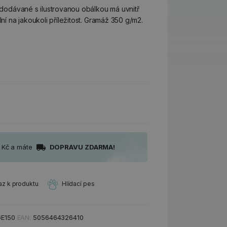
y dodávané s ilustrovanou obálkou má uvnitř
lní na jakoukoli příležitost. Gramáž 350 g/m2.
0 Kč a máte
DOPRAVU ZDARMA!
az k produktu
Hlídací pes
E150
EAN:
5056464326410