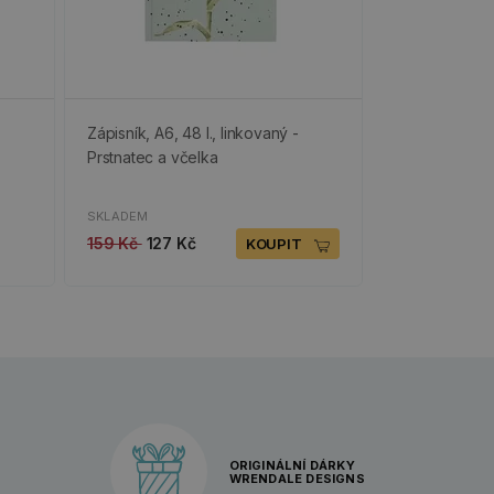
Zápisník, A6, 48 l., linkovaný -
Prstnatec a včelka
SKLADEM
159 Kč
127 Kč
KOUPIT
ORIGINÁLNÍ DÁRKY
WRENDALE DESIGNS