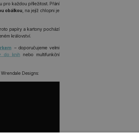
 pro každou příležitost. Přání
ou obálkou
, na jejíž chlopni je
proto papíry a kartony pochází
ém království.
árkem
– doporučujeme velmi
y do knih
nebo multifunkční
u Wrendale Designs: