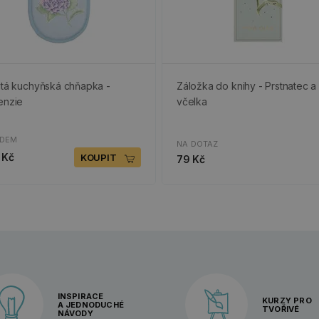
itá kuchyňská chňapka -
Záložka do knihy - Prstnatec a
enzie
včelka
ADEM
NA DOTAZ
 Kč
KOUPIT
79 Kč
INSPIRACE
KURZY PRO
A JEDNODUCHÉ
TVOŘIVÉ
NÁVODY