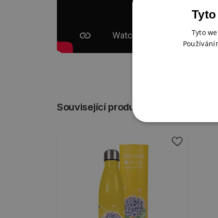
Tyto
Tyto we
Používání
Související produkty