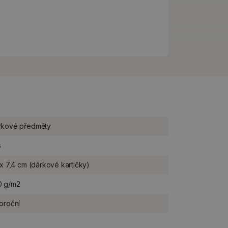
rkové předměty
s
 x 7,4 cm (dárkové kartičky)
0 g/m2
oroční