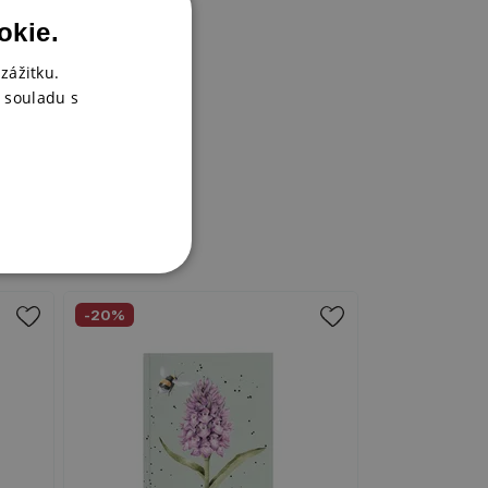
okie.
zážitku.
 souladu s
-20%