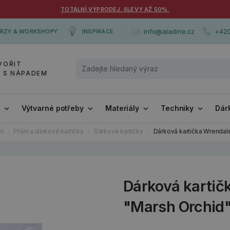
TOTÁLNÍ VÝPRODEJ. SLEVY AŽ 50%.
+420
info@aladine.cz
RZY & WORKSHOPY
INSPIRACE
VOŘIT
Y S NÁPADEM
i
Výtvarné potřeby
Materiály
Techniky
Dár
ní
Přání a dárkové kartičky
Dárkové kartičky
Dárková kartička Wrendale
Dárková kartič
"Marsh Orchid"