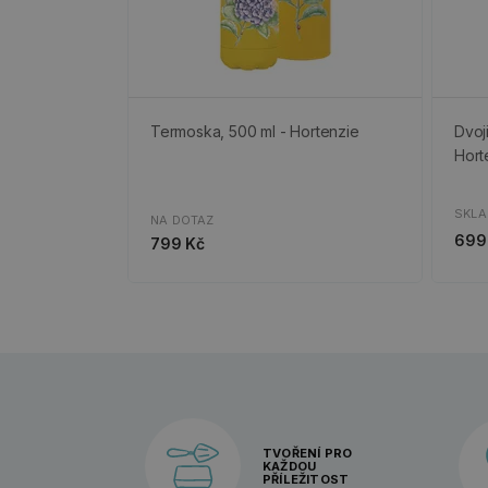
Termoska, 500 ml - Hortenzie
Dvoj
Hort
SKL
NA DOTAZ
699
799 Kč
TVOŘENÍ PRO
KAŽDOU
PŘÍLEŽITOST