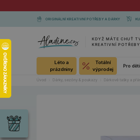
ORIGINÁLNÍ KREATIVNÍ POTŘEBY A DÁRKY
KU
KDYŽ MÁTE CHUŤ T
KREATIVNÍ POTŘEB
Léto a
Totální
Pro dět
prázdniny
výprodej
Úvod
Dárky, sezóny & poukazy
Dárkové tašky a přá
Dárky
Wrendale
Designs
Chci si vybrat
Radost pro
každou
příležitost