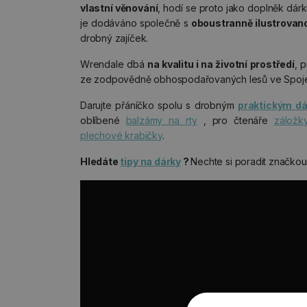
vlastní věnování
, hodí se proto jako doplněk dárku
je dodáváno společně s
oboustranně ilustrovan
drobný zajíček.
Wrendale dbá
na kvalitu i na životní prostředí
, 
ze zodpovědně obhospodařovaných lesů ve Spojen
Darujte přáníčko spolu s drobným
praktickým d
oblíbené
balzámy na rty
, pro čtenáře
záložk
plechové krabičky
.
Hledáte
tipy na dárky
?
Nechte si poradit značko